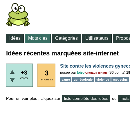
Idées
Mots clés
Catégories
Utilisateurs
Propos
Idées récentes marquées site-internet
Site contre les violences gynec
3
+3
posée
par
loizo
(
96
points)
1
Crapaud dingue
votes
réponses
santé
gynécologie
violence
medecins
Pour en voir plus , cliquez sur
liste compléte des idées
ou
mots 