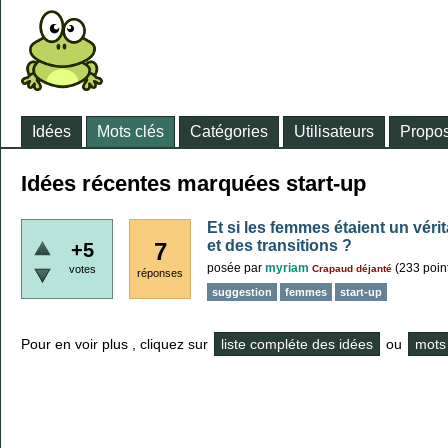
Idées
Mots clés
Catégories
Utilisateurs
Propos
Idées récentes marquées start-up
Et si les femmes étaient un vé
et des transitions ?
7
+5
posée
par
myriam
(
233
poin
votes
Crapaud déjanté
réponses
suggestion
femmes
start-up
Pour en voir plus , cliquez sur
liste compléte des idées
ou
mots 