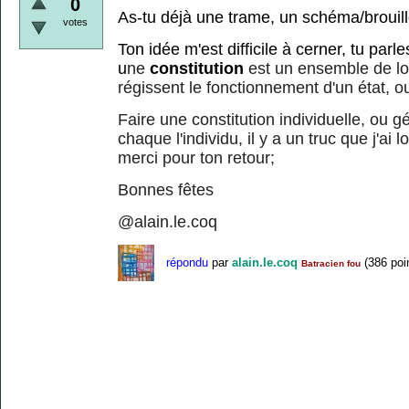
0
As-tu déjà une trame, un schéma/broui
votes
Ton idée m'est difficile à cerner, tu parle
u
ne
constitution
est un ensemble de lo
régissent le fonctionnement d'un état, 
Faire une constitution individuelle, ou 
chaque l'individu, il y a un truc que j'ai
merci pour ton retour;
Bonnes fêtes
@alain.le.coq
répondu
par
alain.le.coq
(
386
poi
Batracien fou