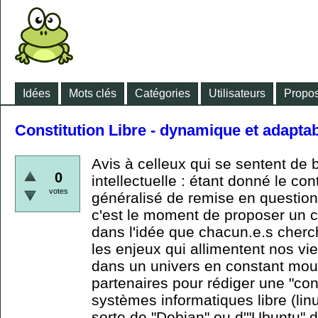
Idées
Mots clés
Catégories
Utilisateurs
Propos
Constitution Libre - dynamique et adapta
Avis à celleux qui se sentent d
0
intellectuelle : étant donné le co
votes
généralisé de remise en question
c'est le moment de proposer un
dans l'idée que chacun.e.s cherche
les enjeux qui allimentent nos vi
dans un univers en constant mou
partenaires pour rédiger une "cons
systèmes informatiques libre (lin
sorte de "Debian" ou d'"Ubuntu" d