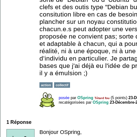
clefs et des outis type "Debian bu
consitution libre en cas de besoi
plancher sur un noyau constitutio
chacun.e.s peut adopter une versio
proposée ne convient pas; sorte
et adaptable à chacun, qui a pour
réalité, ni à une époque, ni à un
d’individu en particulier. Je part
bases que j'ai déjà eu l'idée de 
il y a émulsion ;)
action
collectif
posée
par
OSpring
(
5
points)
23-D
Tétard fou
recatégorisées
par
OSpring
23-Décembre-
1
Réponse
Bonjour OSpring,