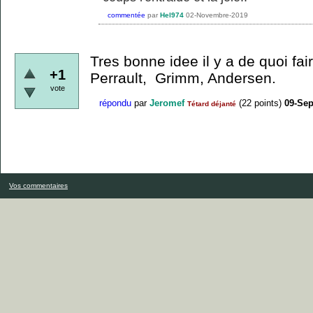
commentée
par
Hel974
02-Novembre-2019
Tres bonne idee il y a de quoi fa
+1
Perrault, Grimm, Andersen.
vote
répondu
par
Jeromef
(
22
points)
09-Se
Tétard déjanté
Vos commentaires