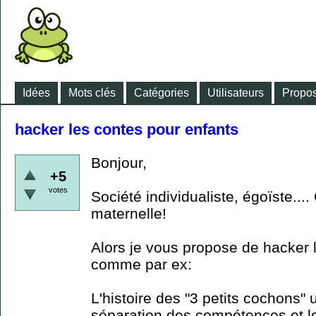
Idées
Mots clés
Catégories
Utilisateurs
Propos
hacker les contes pour enfants
Bonjour,
+5
votes
Société individualiste, égoïste...
maternelle!
Alors je vous propose de hacker 
comme par ex:
L'histoire des "3 petits cochons"
séparation des compétences et le