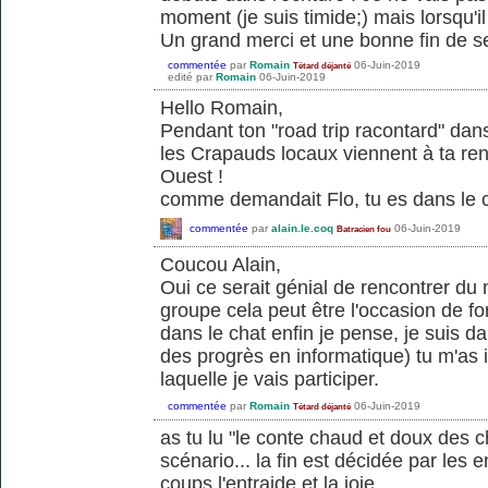
moment (je suis timide;) mais lorsqu'il
Un grand merci et une bonne fin de s
commentée
par
Romain
06-Juin-2019
Tétard déjanté
edité
par
Romain
06-Juin-2019
Hello Romain,
Pendant ton "road trip racontard" dan
les Crapauds locaux viennent à ta ren
Ouest !
comme demandait Flo, tu es dans le 
commentée
par
alain.le.coq
06-Juin-2019
Batracien fou
Coucou Alain,
Oui ce serait génial de rencontrer du 
groupe cela peut être l'occasion de f
dans le chat enfin je pense, je suis da
des progrès en informatique) tu m'as i
laquelle je vais participer.
commentée
par
Romain
06-Juin-2019
Tétard déjanté
as tu lu "le conte chaud et doux des
scénario... la fin est décidée par les 
coups l'entraide et la joie..