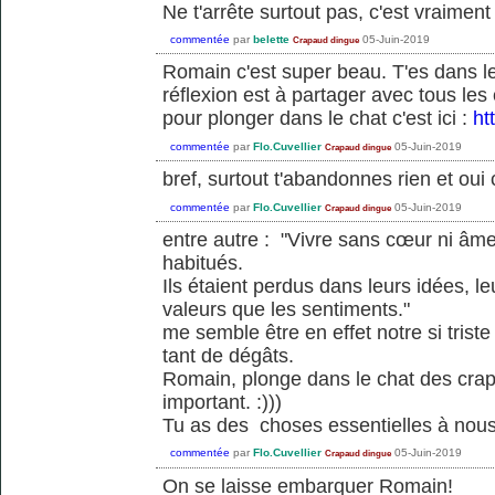
Ne t'arrête surtout pas, c'est vraiment
commentée
par
belette
05-Juin-2019
Crapaud dingue
Romain c'est super beau. T'es dans le
réflexion est à partager avec tous le
pour plonger dans le chat c'est ici :
ht
commentée
par
Flo.Cuvellier
05-Juin-2019
Crapaud dingue
bref, surtout t'abandonnes rien et oui
commentée
par
Flo.Cuvellier
05-Juin-2019
Crapaud dingue
entre autre : "Vivre sans cœur ni âme
habitués.
Ils étaient perdus dans leurs idées, l
valeurs que les sentiments."
me semble être en effet notre si tris
tant de dégâts.
Romain, plonge dans le chat des crapau
important. :)))
Tu as des choses essentielles à nous 
commentée
par
Flo.Cuvellier
05-Juin-2019
Crapaud dingue
On se laisse embarquer Romain!