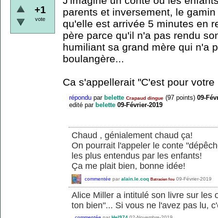
J'imagine un conte où les enfants
+1
parents et inversement, le gamin
vote
qu'elle est arrivée 5 minutes en r
père parce qu'il n'a pas rendu so
humiliant sa grand mère qui n'a p
boulangère...
Ca s'appellerait "C'est pour votre
répondu
par
belette
(
97
points)
09-Fév
Crapaud dingue
edité
par
belette
09-Février-2019
Chaud , génialement chaud ça!
On pourrait l'appeler le conte "dépêche
les plus entendus par les enfants!
Ça me plait bien, bonne idée!
commentée
par
alain.le.coq
09-Février-2019
Batracien fou
Alice Miller a intitulé son livre sur les
ton bien"... Si vous ne l'avez pas lu, c'
commentée
par
Hel974
02-Novembre-2019