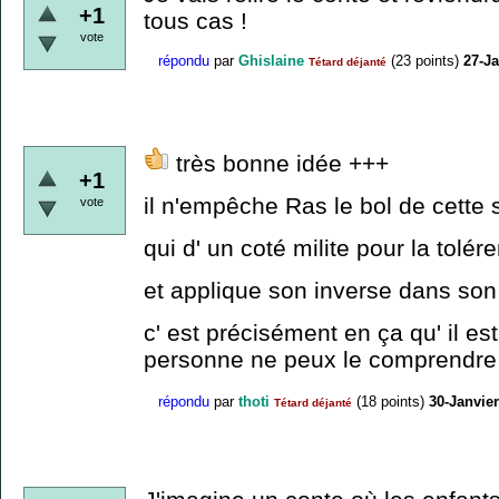
+1
tous cas !
vote
répondu
par
Ghislaine
(
23
points)
27-Ja
Tétard déjanté
très bonne idée +++
+1
il n'empêche Ras le bol de cette
vote
qui d' un coté milite pour la tolé
et applique son inverse dans son 
c' est précisément en ça qu' il est
personne ne peux le comprendre
répondu
par
thoti
(
18
points)
30-Janvie
Tétard déjanté