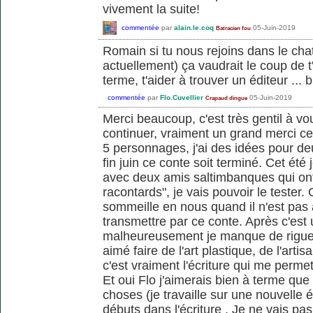
vivement la suite!
commentée
par
alain.le.coq
05-Juin-2019
Batracien fou
Romain si tu nous rejoins dans le chat
actuellement) ça vaudrait le coup de t
terme, t'aider à trouver un éditeur ... br
commentée
par
Flo.Cuvellier
05-Juin-2019
Crapaud dingue
Merci beaucoup, c'est très gentil à vo
continuer, vraiment un grand merci ce
5 personnages, j'ai des idées pour deu
fin juin ce conte soit terminé. Cet été
avec deux amis saltimbanques qui ont
racontards", je vais pouvoir le tester. 
sommeille en nous quand il n'est pas a
transmettre par ce conte. Après c'est
malheureusement je manque de rigueur e
aimé faire de l'art plastique, de l'art
c'est vraiment l'écriture qui me perme
Et oui Flo j'aimerais bien à terme que 
choses (je travaille sur une nouvelle
débuts dans l'écriture . Je ne vais pa