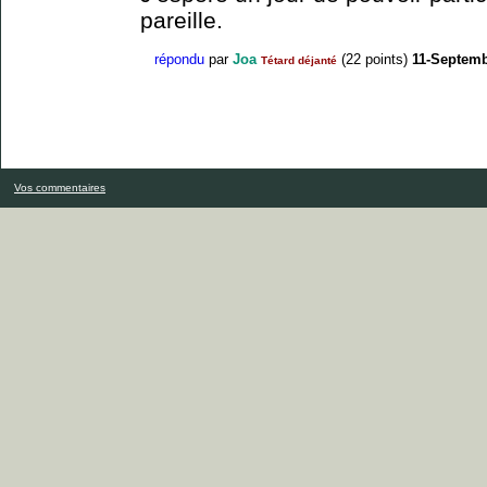
pareille.
répondu
par
Joa
(
22
points)
11-Septemb
Tétard déjanté
Vos commentaires