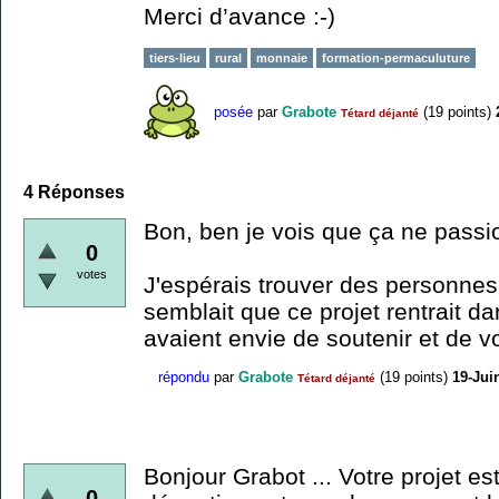
Merci d’avance :-)
tiers-lieu
rural
monnaie
formation-permaculuture
posée
par
Grabote
(
19
points)
Tétard déjanté
4
Réponses
Bon, ben je vois que ça ne passi
0
votes
J'espérais trouver des personnes 
semblait que ce projet rentrait d
avaient envie de soutenir et de vo
répondu
par
Grabote
(
19
points)
19-Jui
Tétard déjanté
Bonjour Grabot ... Votre projet est
0