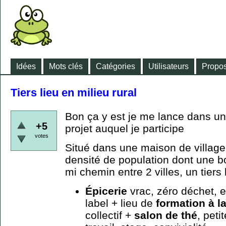
Idées
Mots clés
Catégories
Utilisateurs
Propos
Tiers lieu en milieu rural
Bon ça y est je me lance dans un
+5
projet auquel je participe
votes
Situé dans une maison de village
densité de population dont une b
mi chemin entre 2 villes, un tiers 
Épicerie
vrac, zéro déchet, e
label + lieu de
formation à l
collectif +
salon de thé
, peti