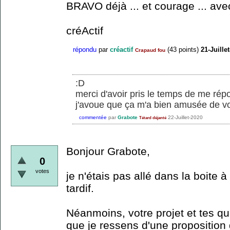
BRAVO déjà ... et courage ... ave
créActif
répondu
par
créactif
(
43
points)
21-Juille
Crapaud fou
:D
merci d'avoir pris le temps de me rép
j'avoue que ça m'a bien amusée de vou
commentée
par
Grabote
22-Juillet-2020
Tétard déjanté
Bonjour Grabote,
0
votes
je n'étais pas allé dans la boite à
tardif.
Néanmoins, votre projet et tes q
que je ressens d'une proposition 