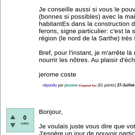
Je conseille aussi si vous le pouv
(bonnes si possibles) avec la mair
habitantEs dans la construction d
ferons, signe particulier: c'est l
région (le nord de la Sarthe) très 
Bref, pour l'instant, je m'arrête 
nourrir les nôtres. Au plaisir d'éc
jerome coste
répondu
par
jerome
(
61
points)
27-Juillet
Crapaud fou
Bonjour,
0
votes
Je voulais juste vous dire que vot
J'espère un jour de pouvoir parti