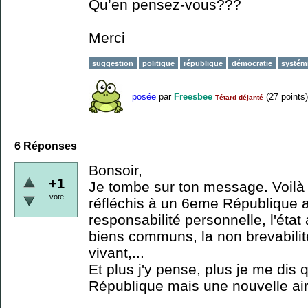
Qu’en pensez-vous???
Merci
suggestion
politique
république
démocratie
systém
posée
par
Freesbee
(
27
points)
Tétard déjanté
6
Réponses
Bonsoir,
+1
Je tombe sur ton message. Voilà
vote
réfléchis à un 6eme République 
responsabilité personnelle, l'état 
biens communs, la non brevabilit
vivant,...
Et plus j'y pense, plus je me dis
République mais une nouvelle air