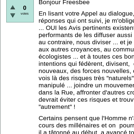
Bonjour Freesbee
0
En lisant votre Appel au dialogue,
votes
réponses qui ont suivi, je m'obli
... OUI les Avis pertinents exist
performants de les diffuser aussi 
au contraire, nous diviser ... et j
aux autres croyances, au comm
écologistes ... et à toutes ces b
intentions qui fédèrent, divisen
nouveaux, des forces nouvelles, d
vois là des risques très "naturels
manipulé ... joindre un mouvement
dans la Rue, affronter d'autres cr
devrait éviter ces risques et trou
"autrement" !
Certains pensent que l'Homme n
cours des millénaires et on pourrai
il a tâtonné au début, a avancé 