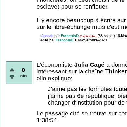
esclave) pour se renflouer.
Il y encore beaucoup à écrire sur
sur le libre-échange mais c'est m
répondu
par
FrancoisD
(
58
points)
16-No
Crapaud fou
edité
par
FrancoisD
19-Novembre-2020
L'économiste
Julia Cagé
a donné
0
intéressant sur la chaîne
Thinke
votes
elle explique:
J'aime pas les formules toute
j'aime pas 6e république, bie
changer d'institution pour de 
Le passage cité se trouve sur ce
1:38:54.