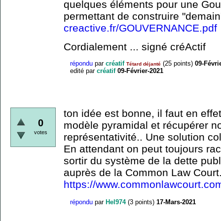
quelques éléments pour une Gou
permettant de construire "demain
creactive.fr/GOUVERNANCE.pdf
Cordialement ... signé créActif
répondu
par
créatif
(
25
points)
09-Févri
Tétard déjanté
edité
par
créatif
09-Février-2021
ton idée est bonne, il faut en eff
0
modèle pyramidal et récupérer no
votes
représentativité.. Une solution co
En attendant on peut toujours ra
sortir du système de la dette pub
auprès de la Common Law Court.
https://www.commonlawcourt.co
répondu
par
Hel974
(
3
points)
17-Mars-2021