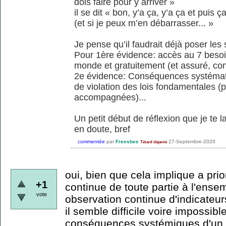
dois faire pour y arriver »
il se dit « bon, y’a ça, y’a ça et puis 
(et si je peux m’en débarrasser... »
Je pense qu’il faudrait déjà poser le
Pour 1ère évidence: accès au 7 besoi
monde et gratuitement (et assuré, cont
2e évidence: Conséquences systémati
de violation des lois fondamentales (p
accompagnées)...
Un petit début de réflexion que je te 
en doute, bref
commentée
par
Freesbee
27-Septembre-2020
Tétard déjanté
oui, bien que cela implique a prio
+1
continue de toute partie à l'ens
vote
observation continue d'indicateu
il semble difficile voire impossibl
conséquences systémiques d'un c