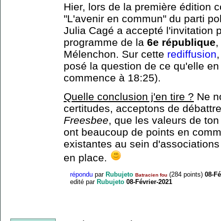
Hier, lors de la première éditio
"L'avenir en commun" du parti pol
Julia Cagé a accepté l'invitation 
programme de la
6e république
,
Mélenchon. Sur cette
rediffusion
,
posé la question de ce qu'elle en
commence à 18:25).
Quelle conclusion j'en tire ?
Ne no
certitudes, acceptons de débattre
Freesbee
, que les valeurs de to
ont beaucoup de points en commu
existantes au sein d'associations 
en place.
répondu
par
Rubujeto
(
284
points)
08-Fé
Batracien fou
edité
par
Rubujeto
08-Février-2021