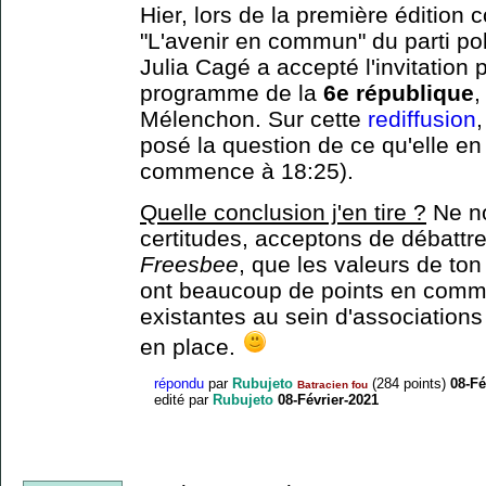
Hier, lors de la première éditio
"L'avenir en commun" du parti pol
Julia Cagé a accepté l'invitation 
programme de la
6e république
,
Mélenchon. Sur cette
rediffusion
,
posé la question de ce qu'elle en
commence à 18:25).
Quelle conclusion j'en tire ?
Ne no
certitudes, acceptons de débattre
Freesbee
, que les valeurs de to
ont beaucoup de points en commu
existantes au sein d'associations 
en place.
répondu
par
Rubujeto
(
284
points)
08-Fé
Batracien fou
edité
par
Rubujeto
08-Février-2021