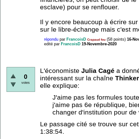
esclave) pour se renflouer.
Il y encore beaucoup à écrire sur
sur le libre-échange mais c'est m
répondu
par
FrancoisD
(
58
points)
16-No
Crapaud fou
edité
par
FrancoisD
19-Novembre-2020
L'économiste
Julia Cagé
a donné
0
intéressant sur la chaîne
Thinke
votes
elle explique:
J'aime pas les formules toute
j'aime pas 6e république, bie
changer d'institution pour de 
Le passage cité se trouve sur ce
1:38:54.