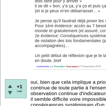
dois faire pour y arriver »
il se dit « bon, y’a ça, y’a ça et puis 
(et si je peux m’en débarrasser... »
Je pense qu’il faudrait déjà poser le
Pour 1ère évidence: accès au 7 besoi
monde et gratuitement (et assuré, cont
2e évidence: Conséquences systémati
de violation des lois fondamentales (p
accompagnées)...
Un petit début de réflexion que je te 
en doute, bref
commentée
par
Freesbee
27-Septembre-2020
Tétard déjanté
oui, bien que cela implique a prio
+1
continue de toute partie à l'ens
vote
observation continue d'indicateu
il semble difficile voire impossibl
conséquences systémiques d'un c