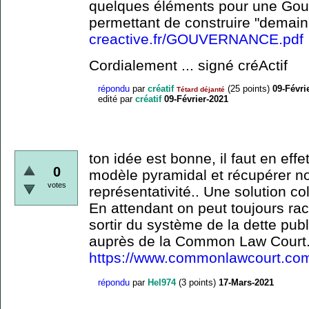
quelques éléments pour une Gou
permettant de construire "demain
creactive.fr/GOUVERNANCE.pdf
Cordialement ... signé créActif
répondu
par
créatif
(
25
points)
09-Févri
Tétard déjanté
edité
par
créatif
09-Février-2021
ton idée est bonne, il faut en eff
0
modèle pyramidal et récupérer no
votes
représentativité.. Une solution co
En attendant on peut toujours ra
sortir du système de la dette pub
auprès de la Common Law Court.
https://www.commonlawcourt.co
répondu
par
Hel974
(
3
points)
17-Mars-2021