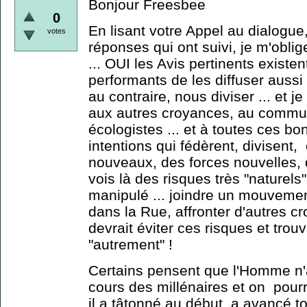
Bonjour Freesbee
0
En lisant votre Appel au dialogue,
votes
réponses qui ont suivi, je m'obli
... OUI les Avis pertinents exist
performants de les diffuser aussi 
au contraire, nous diviser ... et j
aux autres croyances, au comm
écologistes ... et à toutes ces b
intentions qui fédèrent, divisen
nouveaux, des forces nouvelles, d
vois là des risques très "naturels
manipulé ... joindre un mouvement
dans la Rue, affronter d'autres cr
devrait éviter ces risques et trou
"autrement" !
Certains pensent que l'Homme n
cours des millénaires et on pourrai
il a tâtonné au début, a avancé 