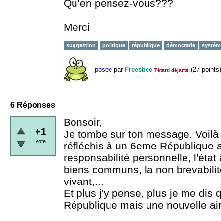
Qu’en pensez-vous???
Merci
suggestion
politique
république
démocratie
systém
posée
par
Freesbee
(
27
points)
Tétard déjanté
6
Réponses
Bonsoir,
+1
Je tombe sur ton message. Voilà
vote
réfléchis à un 6eme République 
responsabilité personnelle, l'état 
biens communs, la non brevabilit
vivant,...
Et plus j'y pense, plus je me dis
République mais une nouvelle air