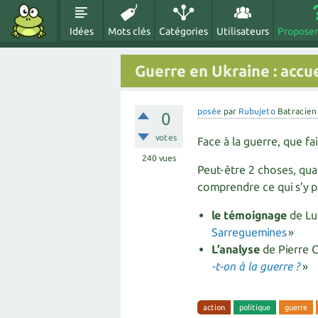
Idées
Mots clés
Catégories
Utilisateurs
Proposer
Guerre en Ukraine : accu
posée
par
Rubujeto
Batracien
0
votes
Face à la guerre, que fai
240
vues
Peut-être 2 choses, quand
comprendre ce qui s’y pa
le témoignage
de Lum
Sarreguemines
»
L’analyse
de Pierre C
-t-on à la guerre ?
»
action
politique
guerre