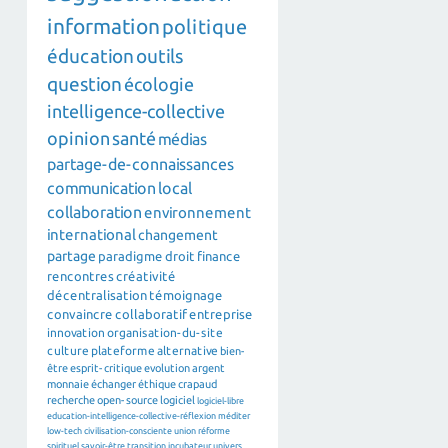
information
politique
éducation
outils
question
écologie
intelligence-collective
opinion
santé
médias
partage-de-connaissances
communication
local
collaboration
environnement
international
changement
partage
paradigme
droit
finance
rencontres
créativité
décentralisation
témoignage
convaincre
collaboratif
entreprise
innovation
organisation-du-site
culture
plateforme
alternative
bien-
être
esprit-critique
evolution
argent
monnaie
échanger
éthique
crapaud
recherche
open-source
logiciel
logiciel-libre
education-intelligence-collective-réflexion
méditer
low-tech
civilisation-consciente
union
réforme
spirituel
savoir-être
transition
incubateur
univers