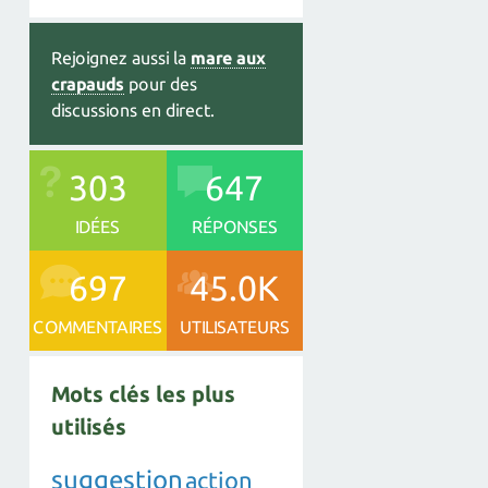
Rejoignez aussi la
mare aux
crapauds
pour des
discussions en direct.
303
647
IDÉES
RÉPONSES
697
45.0K
COMMENTAIRES
UTILISATEURS
Mots clés les plus
utilisés
suggestion
action