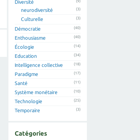
(9)
Diversité
(3)
neurodiversité
(3)
Culturelle
(40)
Démocratie
(40)
Enthousiasme
(14)
Écologie
(34)
Education
(18)
Intelligence collective
(17)
Paradigme
(11)
Santé
(10)
Système monétaire
(25)
Technologie
(3)
Temporaire
Catégories