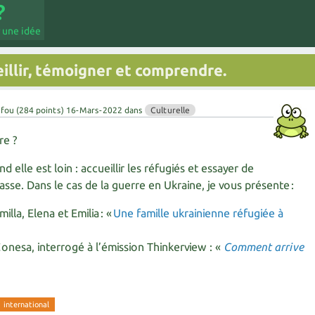
 une idée
eillir, témoigner et comprendre.
 fou
(
284
points)
16-Mars-2022
dans
Culturelle
re ?
 elle est loin : accueillir les réfugiés et essayer de
sse. Dans le cas de la guerre en Ukraine, je vous présente :
illa, Elena et Emilia : «
Une famille ukrainienne réfugiée à
onesa, interrogé à l’émission Thinkerview : «
Comment arrive
international