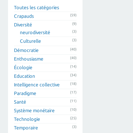
Toutes les catégories
(59)
Crapauds
(9)
Diversité
(3)
neurodiversité
(3)
Culturelle
(40)
Démocratie
(40)
Enthousiasme
(14)
Écologie
(34)
Education
(18)
Intelligence collective
(17)
Paradigme
(11)
Santé
(10)
Système monétaire
(25)
Technologie
(3)
Temporaire