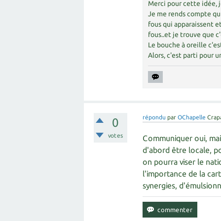
Merci pour cette idée, j
Je me rends compte qu'e
fous qui apparaissent e
fous..et je trouve que 
Le bouche à oreille c'est
Alors, c'est parti pour
répondu
par
OChapelle
Crap
0
votes
Communiquer oui, mais
d'abord être locale, po
on pourra viser le nat
l'importance de la car
synergies, d'émulsionne