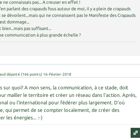
e ne connaissais pas... A creuser en effet !
n parlant des crapauds fous autour de moi, il y a plein de crapauds
t se dévoilent...mais qui ne connaissent pas le Manifeste des Crapauds
c'est dommage...
 bien...mais pas suffisant...
 une communication à plus grande échelle ?
aud déjanté
(
166
points)
16-Février-2018
 sur quoi? A mon sens, la communication, à ce stade, doit
ur mailler le territoire et créer un réseau dans l'action. Après,
ional ou l'international pour fédérer plus largement. D'où
te, qui permet de se compter localement, de créer des
r les énergies... :-)