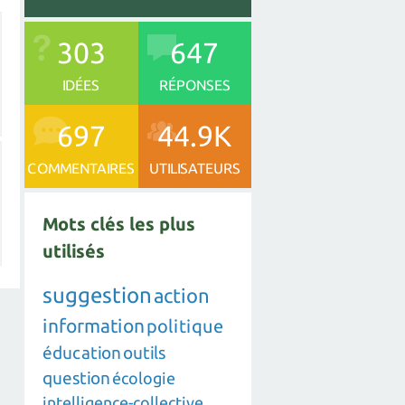
303
647
IDÉES
RÉPONSES
697
44.9K
COMMENTAIRES
UTILISATEURS
Mots clés les plus
utilisés
suggestion
action
information
politique
éducation
outils
question
écologie
intelligence-collective