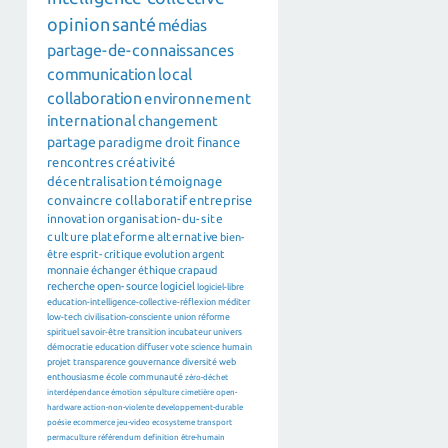
opinion
santé
médias
partage-de-connaissances
communication
local
collaboration
environnement
international
changement
partage
paradigme
droit
finance
rencontres
créativité
décentralisation
témoignage
convaincre
collaboratif
entreprise
innovation
organisation-du-site
culture
plateforme
alternative
bien-
être
esprit-critique
evolution
argent
monnaie
échanger
éthique
crapaud
recherche
open-source
logiciel
logiciel-libre
education-intelligence-collective-réflexion
méditer
low-tech
civilisation-consciente
union
réforme
spirituel
savoir-être
transition
incubateur
univers
démocratie
education
diffuser
vote
science
humain
projet
transparence
gouvernance
diversité
web
enthousiasme
école
communauté
zéro-déchet
interdépendance
émotion
sépulture
cimetière
open-
hardware
action-non-violente
developpement-durable
poésie
ecommerce
jeu-video
ecosysteme
transport
permaculture
référendum
definition
être-humain