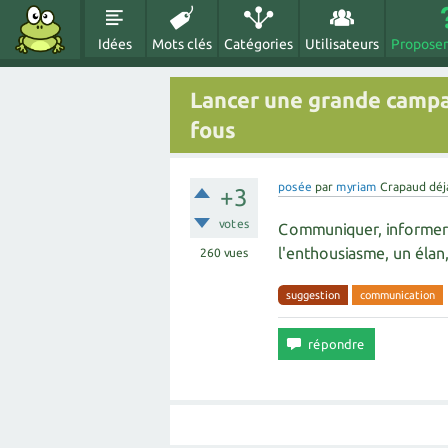
Idées
Mots clés
Catégories
Utilisateurs
Proposer
Lancer une grande camp
fous
posée
par
myriam
Crapaud déj
+3
votes
Communiquer, informer 
l'enthousiasme, un élan, d
260
vues
suggestion
communication