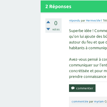
2
Réponses
répondu
par
HermesVie1
Té
0
votes
Superbe idée ! Comme 
qu'on lui ajoute des bû
autour du feu et que d
habitants à communiqu
Avez-vous pensé à comm
communiquer sur l'enth
concrétisée et pour m
prendre connaissance 
commentée
par
myriam
C