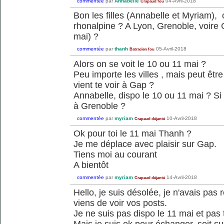
commentée
par
Annabelle
04-Avril-2018
Crapaud fou
Bon les filles (Annabelle et Myriam),
rhonalpine ? A Lyon, Grenoble, voire 
mai) ?
commentée
par
thanh
05-Avril-2018
Batracien fou
Alors on se voit le 10 ou 11 mai ?
Peu importe les villes , mais peut êtr
vient te voir à Gap ?
Annabelle, dispo le 10 ou 11 mai ? Si
à Grenoble ?
commentée
par
myriam
10-Avril-2018
Crapaud déjanté
Ok pour toi le 11 mai Thanh ?
Je me déplace avec plaisir sur Gap.
Tiens moi au courant
A bientôt
commentée
par
myriam
14-Avril-2018
Crapaud déjanté
Hello, je suis désolée, je n'avais pas
viens de voir vos posts.
Je ne suis pas dispo le 11 mai et pas 
Mais je suis ok pour échanger, soit su