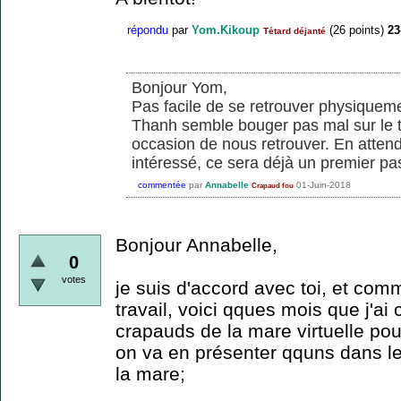
répondu
par
Yom.Kikoup
(
26
points)
23
Tétard déjanté
Bonjour Yom,
Pas facile de se retrouver physiquemen
Thanh semble bouger pas mal sur le te
occasion de nous retrouver. En atte
intéressé, ce sera déjà un premier pas
commentée
par
Annabelle
01-Juin-2018
Crapaud fou
Bonjour Annabelle,
0
votes
je suis d'accord avec toi, et co
travail, voici qques mois que j'a
crapauds de la mare virtuelle pour
on va en présenter qquns dans l
la mare;