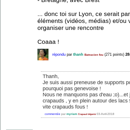
... donc toi sur Lyon, ce serait pa
éléments (vidéos, médias) et/ou v
organiser une rencontre
Coaaa !
répondu
par
thanh
(
271
points)
28
Batracien fou
Thanh,
Je suis aussi preneuse de supports p
pourquoi pas genevoise !
Nous ne manquons pas d'eau ;o)...et 
crapauds , y en plein autour des lacs
vite crapauds fous !
commentée
par
myriam
03-Avril-2018
Crapaud déjanté