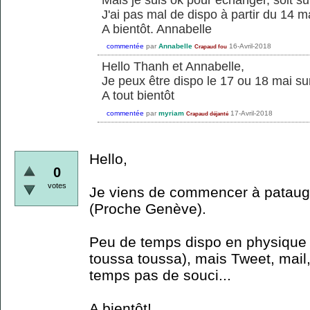
J'ai pas mal de dispo à partir du 14 ma
A bientôt. Annabelle
commentée
par
Annabelle
16-Avril-2018
Crapaud fou
Hello Thanh et Annabelle,
Je peux être dispo le 17 ou 18 mai sur
A tout bientôt
commentée
par
myriam
17-Avril-2018
Crapaud déjanté
Hello,
0
votes
Je viens de commencer à patauge
(Proche Genève).
Peu de temps dispo en physique (
toussa toussa), mais Tweet, mail
temps pas de souci...
A bientôt!