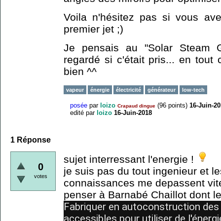
Voila n'hésitez pas si vous av
premier jet ;)
Je pensais au "Solar Steam G
regardé si c'était pris... en tou
bien ^^
vapeur
énergie
électricité
générateur
low-tech
posée
par
loizo
(
96
points)
16-Juin-2
Crapaud dingue
edité
par
loizo
16-Juin-2018
1
Réponse
sujet interressant l'energie !
0
je suis pas du tout ingenieur et 
votes
connaissances me depassent vite..
penser à Barnabé Chaillot dont le
Fabriquer en autoconstruction des
accessibles pour utiliser de l'énerg