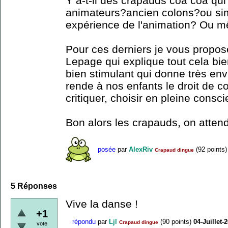
Y a-t-il des crapauds coa coa qu
animateurs?ancien colons?ou si
expérience de l'animation? Ou m
Pour ces derniers je vous propos
Lepage qui explique tout cela bi
bien stimulant qui donne très env
rende à nos enfants le droit de 
critiquer, choisir en pleine consc
Bon alors les crapauds, on atte
posée
par
AlexRiv
(
92
points)
Crapaud dingue
5
Réponses
Vive la danse !
+1
répondu
par
Ljl
(
90
points)
04-Juillet-
Crapaud dingue
vote