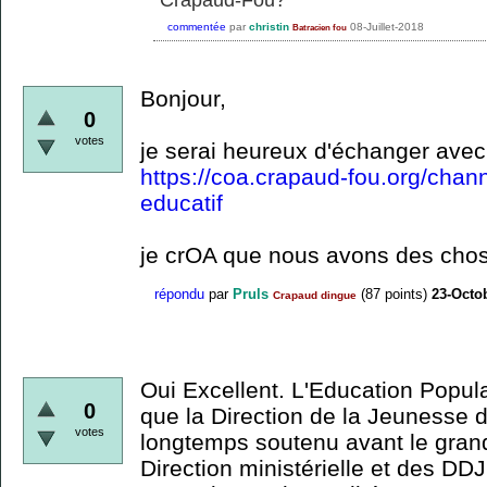
commentée
par
christin
08-Juillet-2018
Batracien fou
Bonjour,
0
votes
je serai heureux d'échanger avec
https://coa.crapaud-fou.org/cha
educatif
je crOA que nous avons des chos
répondu
par
Pruls
(
87
points)
23-Octo
Crapaud dingue
Oui Excellent. L'Education Popula
0
que la Direction de la Jeunesse
votes
longtemps soutenu avant le gran
Direction ministérielle et des DDJ