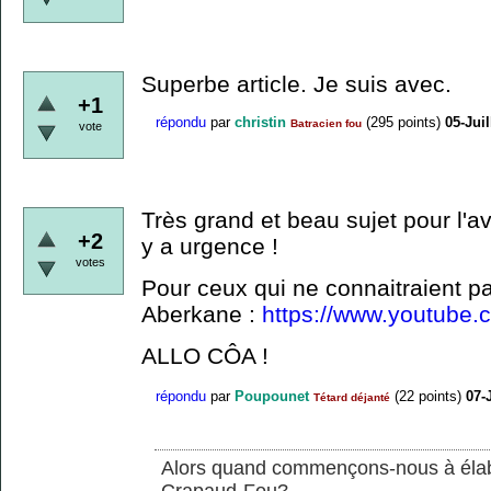
Superbe article. Je suis avec.
+1
répondu
par
christin
(
295
points)
05-Juil
Batracien fou
vote
Très grand et beau sujet pour l'ave
+2
y a urgence !
votes
Pour ceux qui ne connaitraient pa
Aberkane :
https://www.youtube
ALLO CÔA !
répondu
par
Poupounet
(
22
points)
07-
Tétard déjanté
Alors quand commençons-nous à élabor
Crapaud-Fou?