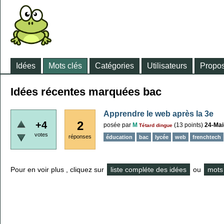
Idées
Mots clés
Catégories
Utilisateurs
Propos
Idées récentes marquées bac
Apprendre le web après la 3e
2
+4
posée
par
M
(
13
points)
24-Mai
Tétard dingue
votes
réponses
éducation
bac
lycée
web
frenchtech
Pour en voir plus , cliquez sur
liste compléte des idées
ou
mots 