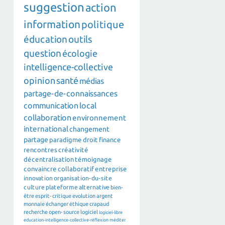
suggestion
action
information
politique
éducation
outils
question
écologie
intelligence-collective
opinion
santé
médias
partage-de-connaissances
communication
local
collaboration
environnement
international
changement
partage
paradigme
droit
finance
rencontres
créativité
décentralisation
témoignage
convaincre
collaboratif
entreprise
innovation
organisation-du-site
culture
plateforme
alternative
bien-
être
esprit-critique
evolution
argent
monnaie
échanger
éthique
crapaud
recherche
open-source
logiciel
logiciel-libre
education-intelligence-collective-réflexion
méditer