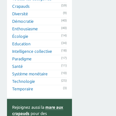
(59)
Crapauds
(9)
Diversité
(40)
Démocratie
(40)
Enthousiasme
(14)
Écologie
(34)
Education
(18)
Intelligence collective
(17)
Paradigme
(11)
Santé
(10)
Système monétaire
(25)
Technologie
(3)
Temporaire
Rejoignez aussi la
mare aux
crapauds
pour des