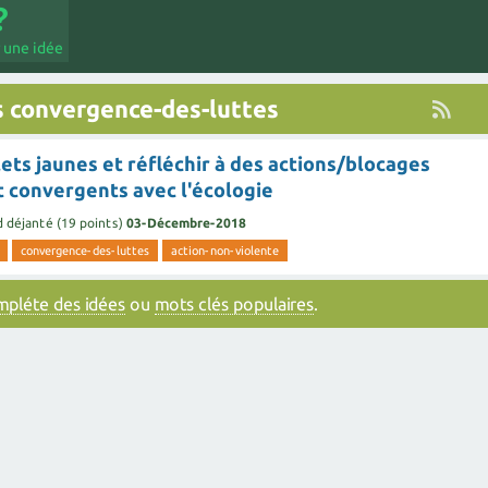
 une idée
 convergence-des-luttes
lets jaunes et réfléchir à des actions/blocages
t convergents avec l'écologie
d déjanté
(
19
points)
03-Décembre-2018
convergence-des-luttes
action-non-violente
ompléte des idées
ou
mots clés populaires
.