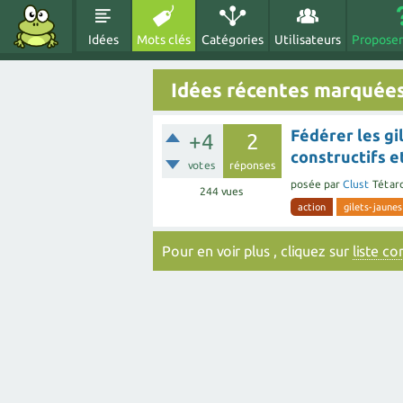
Idées
Mots clés
Catégories
Utilisateurs
Proposer
Idées récentes marquées
Fédérer les gi
+4
2
constructifs e
votes
réponses
posée
par
Clust
Tétar
244
vues
action
gilets-jaunes
Pour en voir plus , cliquez sur
liste c