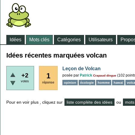
Idées
Mots clés
Catégories
Utilisateurs
Propos
Idées récentes marquées volcan
Leçon de Volcan
1
+2
posée
par
Patrick
(
102
point
Crapaud dingue
votes
réponse
opinion
écologie
homme
hawaï
volc
Pour en voir plus , cliquez sur
liste compléte des idées
ou
mots 