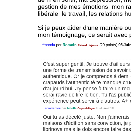
gestion de mes émotions, mon ra
libérale, le travail, les relations 
Si je peux aider d'une manière ou
mon témoignage, ce serait avec pl
répondu
par
Romain
(
20
points)
05-Jui
Tétard déjanté
C'est super gentil. Je trouve d'ailleu
une forme de transmission de savoir t
authentique. Or je comprends à de
crapauds l'authenticité te manque cru
d'aujourd'hui. J'y pense à faire un re
serai ravie de lire le tien. Tu l'as pu
expérience peut servir à d'autres. A+ 
commentée
par
belette
05-Juin-2019
Crapaud dingue
Oui tu as décelé juste. Non j'aimerais 
maisons d'édition sans conviction, je
librinova mais je dois encore faire des