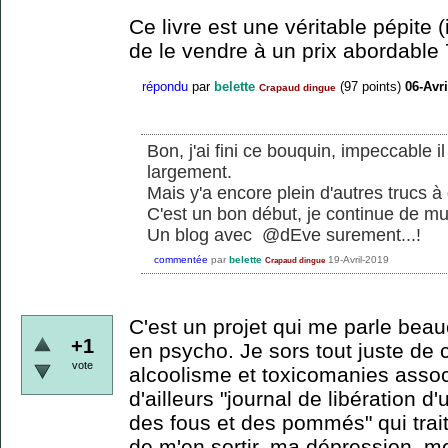
Ce livre est une véritable pépite (i
de le vendre à un prix abordable 
répondu
par
belette
(
97
points)
06-Avri
Crapaud dingue
Bon, j'ai fini ce bouquin, impeccable il
largement.
Mais y'a encore plein d'autres trucs à d
C'est un bon début, je continue de muri
Un blog avec @dEve surement...!
commentée
par
belette
19-Avril-2019
Crapaud dingue
C'est un projet qui me parle beau
+1
en psycho. Je sors tout juste de 
vote
alcoolisme et toxicomanies associ
d'ailleurs "journal de libération 
des fous et des pommés" qui trait
de m'en sortir, ma dépression, me