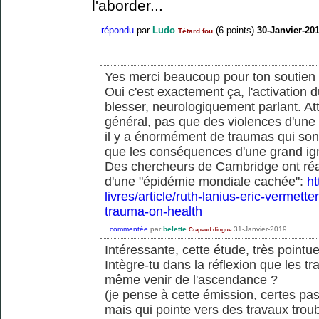
l'aborder...
répondu
par
Ludo
(
6
points)
30-Janvier-20
Tétard fou
Yes merci beaucoup pour ton soutien 
Oui c'est exactement ça, l'activation
blesser, neurologiquement parlant. At
général, pas que des violences d'une
il y a énormément de traumas qui sont
que les conséquences d'une grand ign
Des chercheurs de Cambridge ont réali
d'une "épidémie mondiale cachée":
ht
livres/article/ruth-lanius-eric-vermette
trauma-on-health
commentée
par
belette
31-Janvier-2019
Crapaud dingue
Intéressante, cette étude, très pointue
Intègre-tu dans la réflexion que les tr
même venir de l'ascendance ?
(je pense à cette émission, certes pas
mais qui pointe vers des travaux troub