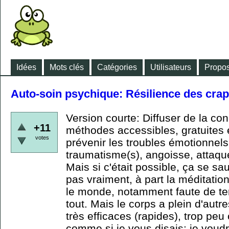
Idées
Mots clés
Catégories
Utilisateurs
Propos
Auto-soin psychique: Résilience des cra
Version courte: Diffuser de la co
+11
méthodes accessibles, gratuites
votes
prévenir les troubles émotionnel
traumatisme(s), angoisse, attaque
Mais si c'était possible, ça se s
pas vraiment, à part la méditatio
le monde, notamment faute de te
tout. Mais le corps a plein d'autr
très efficaces (rapides), trop peu
comme si je vous disais: je voudr