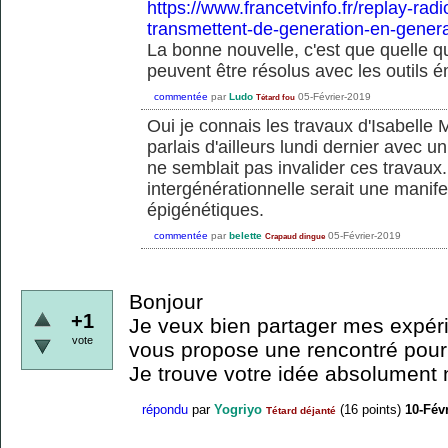
https://www.francetvinfo.fr/replay-rad
transmettent-de-generation-en-gener
La bonne nouvelle, c'est que quelle qu
peuvent être résolus avec les outils 
commentée
par
Ludo
05-Février-2019
Tétard fou
Oui je connais les travaux d'Isabelle M
parlais d'ailleurs lundi dernier avec 
ne semblait pas invalider ces travaux.
intergénérationnelle serait une mani
épigénétiques.
commentée
par
belette
05-Février-2019
Crapaud dingue
Bonjour
+1
Je veux bien partager mes expér
vote
vous propose une rencontré pour
Je trouve votre idée absolument 
répondu
par
Yogriyo
(
16
points)
10-Fév
Tétard déjanté