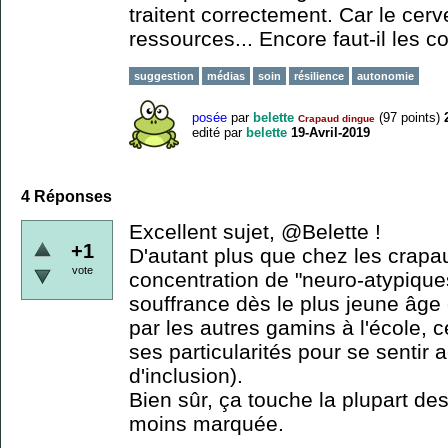
traitent correctement. Car le cer
ressources... Encore faut-il les c
suggestion
médias
soin
résilience
autonomie
posée
par
belette
(
97
points)
Crapaud dingue
edité
par
belette
19-Avril-2019
4
Réponses
Excellent sujet, @Belette !
+1
D'autant plus que chez les crapau
vote
concentration de "neuro-atypique
souffrance dès le plus jeune âge
par les autres gamins à l'école, 
ses particularités pour se sentir
d'inclusion).
Bien sûr, ça touche la plupart de
moins marquée.