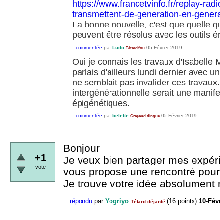
https://www.francetvinfo.fr/replay-rad
transmettent-de-generation-en-gener
La bonne nouvelle, c'est que quelle qu
peuvent être résolus avec les outils 
commentée
par
Ludo
05-Février-2019
Tétard fou
Oui je connais les travaux d'Isabelle M
parlais d'ailleurs lundi dernier avec 
ne semblait pas invalider ces travaux.
intergénérationnelle serait une mani
épigénétiques.
commentée
par
belette
05-Février-2019
Crapaud dingue
Bonjour
+1
Je veux bien partager mes expér
vote
vous propose une rencontré pour
Je trouve votre idée absolument 
répondu
par
Yogriyo
(
16
points)
10-Fév
Tétard déjanté