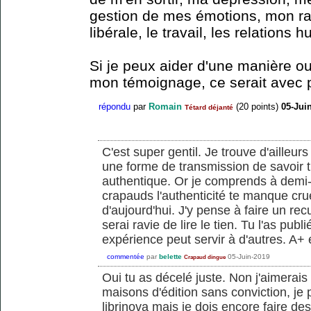
gestion de mes émotions, mon ra
libérale, le travail, les relations 
Si je peux aider d'une manière ou
mon témoignage, ce serait avec pl
répondu
par
Romain
(
20
points)
05-Jui
Tétard déjanté
C'est super gentil. Je trouve d'ailleu
une forme de transmission de savoir t
authentique. Or je comprends à de
crapauds l'authenticité te manque cru
d'aujourd'hui. J'y pense à faire un re
serai ravie de lire le tien. Tu l'as pu
expérience peut servir à d'autres. A+ 
commentée
par
belette
05-Juin-2019
Crapaud dingue
Oui tu as décelé juste. Non j'aimerais 
maisons d'édition sans conviction, je
librinova mais je dois encore faire des