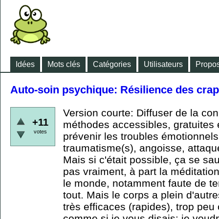
Idées
Mots clés
Catégories
Utilisateurs
Propos
Auto-soin psychique: Résilience des cra
Version courte: Diffuser de la co
+11
méthodes accessibles, gratuites
votes
prévenir les troubles émotionnel
traumatisme(s), angoisse, attaque
Mais si c'était possible, ça se s
pas vraiment, à part la méditatio
le monde, notamment faute de te
tout. Mais le corps a plein d'autr
très efficaces (rapides), trop peu
comme si je vous disais: je voudr