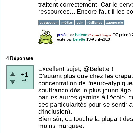
traitent correctement. Car le cer
ressources... Encore faut-il les c
suggestion
médias
soin
résilience
autonomie
posée
par
belette
(
97
points)
Crapaud dingue
edité
par
belette
19-Avril-2019
4
Réponses
Excellent sujet, @Belette !
+1
D'autant plus que chez les crapau
vote
concentration de "neuro-atypique
souffrance dès le plus jeune âge
par les autres gamins à l'école, 
ses particularités pour se sentir
d'inclusion).
Bien sûr, ça touche la plupart de
moins marquée.