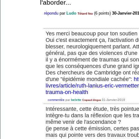
l'aborder...
répondu
par
Ludo
(
6
points)
30-Janvier-20
Tétard fou
Yes merci beaucoup pour ton soutien 
Oui c'est exactement ça, l'activation
blesser, neurologiquement parlant. At
général, pas que des violences d'une
il y a énormément de traumas qui sont
que les conséquences d'une grand ign
Des chercheurs de Cambridge ont réali
d'une "épidémie mondiale cachée":
ht
livres/article/ruth-lanius-eric-vermette
trauma-on-health
commentée
par
belette
31-Janvier-2019
Crapaud dingue
Intéressante, cette étude, très pointue
Intègre-tu dans la réflexion que les tr
même venir de l'ascendance ?
(je pense à cette émission, certes pas
mais qui pointe vers des travaux troub