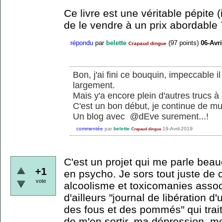
Ce livre est une véritable pépite (i
de le vendre à un prix abordable 
répondu
par
belette
(
97
points)
06-Avri
Crapaud dingue
Bon, j'ai fini ce bouquin, impeccable il
largement.
Mais y'a encore plein d'autres trucs à d
C'est un bon début, je continue de muri
Un blog avec @dEve surement...!
commentée
par
belette
19-Avril-2019
Crapaud dingue
C'est un projet qui me parle beau
+1
en psycho. Je sors tout juste de 
vote
alcoolisme et toxicomanies associ
d'ailleurs "journal de libération 
des fous et des pommés" qui trait
de m'en sortir, ma dépression, me