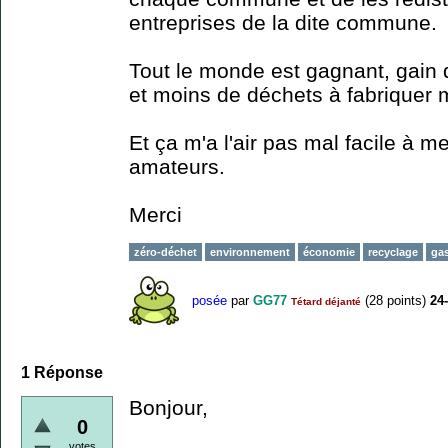
entreprises de la dite commune.
Tout le monde est gagnant, gain d
et moins de déchets à fabriquer m
Et ça m'a l'air pas mal facile à m
amateurs.
Merci
zéro-déchet
environnement
économie
recyclage
gas
posée
par
GG77
(
28
points)
24
Tétard déjanté
1
Réponse
Bonjour,
0
votes