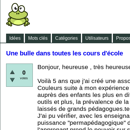
Idées
Mots clés
Catégories
Utilisateurs
Propos
Une bulle dans toutes les cours d'école
Bonjour, heureuse , très heureus
0
votes
Voilà 5 ans que j'ai créé une asso
Couleurs suite à mon expérience 
auprès des enfants les plus en di
outils et plus, la prévalence de l
laissés de grands pédagogues.tel
J'ai pu vérifier, avec les enseig
puissance "permapédagogique" d
l'apprenant prend le pouvoir sur s