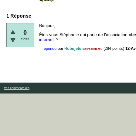
1
Réponse
Bonjour,
0
Êtes-vous Stéphanie qui parle de l'association «
le
votes
internet
?
répondu
par
Rubujeto
(
284
points)
12-Av
Batracien fou
Vos commentaires