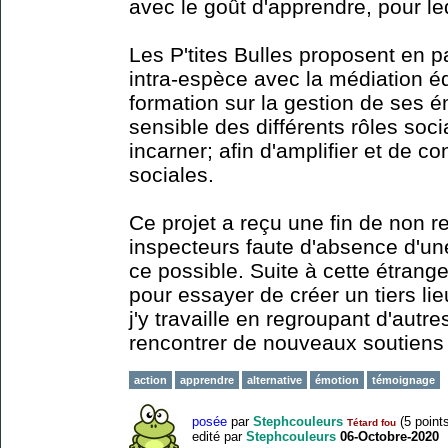
avec le goût d'apprendre, pour 
Les P'tites Bulles proposent en 
intra-espèce avec la médiation é
formation sur la gestion de ses 
sensible des différents rôles so
incarner; afin d'amplifier et de c
sociales.
Ce projet a reçu une fin de non re
inspecteurs faute d'absence d'un
ce possible. Suite à cette étrange 
pour essayer de créer un tiers lieu
j'y travaille en regroupant d'autr
rencontrer de nouveaux soutiens 
action
apprendre
alternative
émotion
témoignage
posée
par
Stephcouleurs
(
5
points
Tétard fou
edité
par
Stephcouleurs
06-Octobre-2020