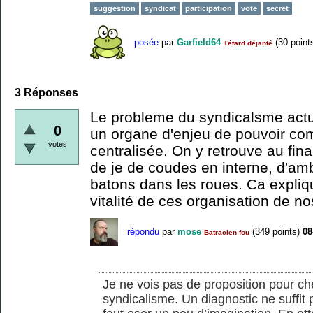
suggestion
syndicat
participation
vote
secret
posée
par
Garfield64
(
30
point
Tétard déjanté
3
Réponses
Le probleme du syndicalsme actue
0
un organe d'enjeu de pouvoir co
votes
centralisée. On y retrouve au fi
de je de coudes en interne, d'amb
batons dans les roues. Ca expliqu
vitalité de ces organisation de no
répondu
par
mose
(
349
points)
08
Batracien fou
Je ne vois pas de proposition pour c
syndicalisme. Un diagnostic ne suffit 