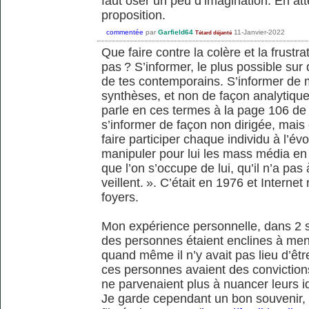
faut oser un peu d’imagination. En at
proposition.
commentée
par
Garfield64
11-Janvier-2022
Tétard déjanté
Que faire contre la colère et la frustr
pas ? S’informer, le plus possible sur 
de tes contemporains. S’informer de 
synthèses, et non de façon analytique
parle en ces termes à la page 106 de so
s’informer de façon non dirigée, mais c
faire participer chaque individu à l’é
manipuler pour lui les mass média en l
que l’on s’occupe de lui, qu’il n’a pas
veillent. ». C’était en 1976 et Internet
foyers.
Mon expérience personnelle, dans 2 sy
des personnes étaient enclines à menti
quand même il n’y avait pas lieu d’êtr
ces personnes avaient des convictions
ne parvenaient plus à nuancer leurs i
Je garde cependant un bon souvenir, c