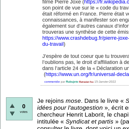
filmé Pierre Joxe (
https://fr.wikipedia
son point de vue sur le « code du travai
était réformé en France. Pierre était 
connaissances, à manifester son eng
également sur d’autres canaux d’inf
trouveras une synthèse de cette émiss
https://www.crashdebug.fr/pierre-joxe
du-travail
)
J’espère de tout coeur que tu trouver
l’oublions pas, le droit d’affiliation 
dans l’article 24 de la « Déclaration u
(
https://www.un.org/fr/universal-decl
commentée
par
Rubujeto
15-Janvier-2022
Batracien fou
Je rejoins
mose
. Dans le livre «
S
0
idées pour l'autogestion
», écrit 
votes
chercheur Henrit Laborit, le chapi
intitulée «
Syndicat et partis
» (pa
consulter le livre, dont voici un ext