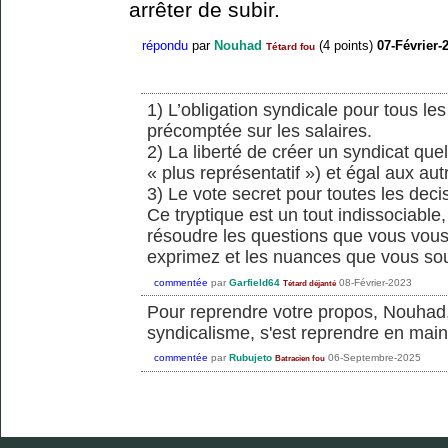
arrêter de subir.
répondu
par
Nouhad
(
4
points)
07-Février-
Tétard fou
1) L’obligation syndicale pour tous le
précomptée sur les salaires.
2) La liberté de créer un syndicat qu
« plus représentatif ») et égal aux aut
3) Le vote secret pour toutes les dec
Ce tryptique est un tout indissociable,
résoudre les questions que vous vous
exprimez et les nuances que vous sou
commentée
par
Garfield64
08-Février-2023
Tétard déjanté
Pour reprendre votre propos, Nouhad,
syndicalisme, s'est reprendre en main s
commentée
par
Rubujeto
06-Septembre-2025
Batracien fou