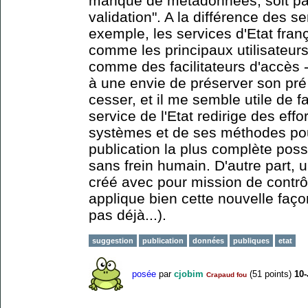
manque de métadonnées, soit par 
validation". A la différence des s
exemple, les services d'Etat fran
comme les principaux utilisateur
comme des facilitateurs d'accès - 
à une envie de préserver son pré c
cesser, et il me semble utile de 
service de l'Etat redirige des effo
systèmes et de ses méthodes pour
publication la plus complète pos
sans frein humain. D'autre part, u
créé avec pour mission de contrô
applique bien cette nouvelle façon
pas déjà...).
suggestion
publication
données
publiques
etat
posée
par
cjobim
(
51
points)
10-
Crapaud fou