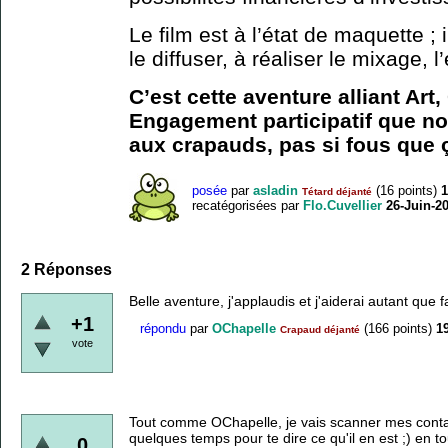
Le film est à l’état de maquette ; il
le diffuser, à réaliser le mixage, 
C’est cette aventure alliant Art
Engagement participatif que n
aux crapauds, pas si fous que 
posée
par
asladin
(
16
points)
1
Tétard déjanté
recatégorisées
par
Flo.Cuvellier
26-Juin-2
2
Réponses
Belle aventure, j'applaudis et j'aiderai autant que f
+1
répondu
par
OChapelle
(
166
points)
1
Crapaud déjanté
vote
Tout comme OChapelle, je vais scanner mes contact
quelques temps pour te dire ce qu'il en est ;) en
0