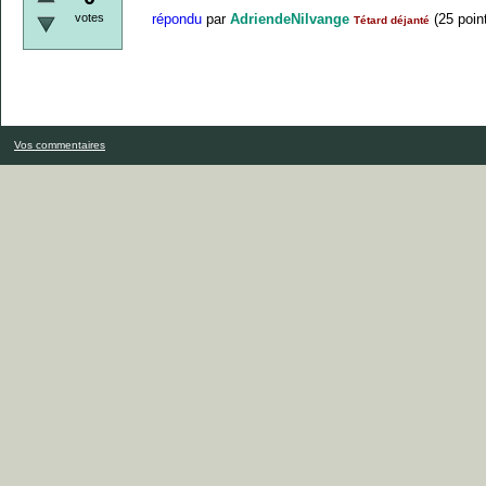
votes
répondu
par
AdriendeNilvange
(
25
poin
Tétard déjanté
Vos commentaires