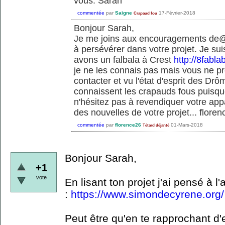
vous. Sarah
commentée
par
Saigne
17-Février-2018
Crapaud fou
Bonjour Sarah,
Je me joins aux encouragements de@f
à persévérer dans votre projet. Je su
avons un falbala à Crest
http://8fablab
je ne les connais pas mais vous ne p
contacter et vu l'état d'esprit des Drômo
connaissent les crapauds fous puisqu
n'hésitez pas à revendiquer votre appa
des nouvelles de votre projet... floren
commentée
par
florence26
01-Mars-2018
Tétard déjanté
Bonjour Sarah,
+1
vote
En lisant ton projet j'ai pensé à 
:
https://www.simondecyrene.org/
Peut être qu'en te rapprochant d'