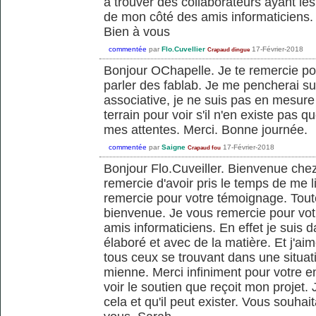
à trouver des collaborateurs ayant les
de mon côté des amis informaticiens. 
Bien à vous
commentée
par
Flo.Cuvellier
17-Février-2018
Crapaud dingue
Bonjour OChapelle. Je te remercie pou
parler des fablab. Je me pencherai sur
associative, je ne suis pas en mesure 
terrain pour voir s'il n'en existe pas
mes attentes. Merci. Bonne journée.
commentée
par
Saigne
17-Février-2018
Crapaud fou
Bonjour Flo.Cuveiller. Bienvenue che
remercie d'avoir pris le temps de me 
remercie pour votre témoignage. Toute
bienvenue. Je vous remercie pour vot
amis informaticiens. En effet je suis 
élaboré et avec de la matière. Et j'aime
tous ceux se trouvant dans une situa
mienne. Merci infiniment pour votre 
voir le soutien que reçoit mon projet. 
cela et qu'il peut exister. Vous souha