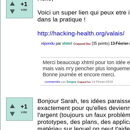
+1
vote
Voici un super lien qui peux etre 
dans la pratique !
http://hacking-health.org/valais/
répondu
par
xhtml
(
35
points)
13-Février
Crapaud fou
Merci beaucoup xhtml pour ton idée et l
mais vais m'y pencher plus longuemen
Bonne journée et encore merci.
commentée
par
Saigne
14-Février-2018
Crapaud fou
Bonjour Sarah, tes idées paraisse
+1
exactement pour qu'elles devienne
vote
l'argent (toujours un faux problè
prototypes, des plans, des applic
matériau sur lequel on peut t'aider