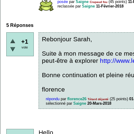
posée
par
Saigne
(
45
points)
11-
Crapaud fou
reclassée
par
Saigne
11-Février-2018
5
Réponses
Rebonjour Sarah,
+1
vote
Suite à mon message de ce mes
peut-être à explorer
http://www.
Bonne continuation et pleine réu
florence
répondu
par
florence26
(
25
points)
01
Tétard déjanté
sélectionné
par
Saigne
20-Mars-2018
Hello,