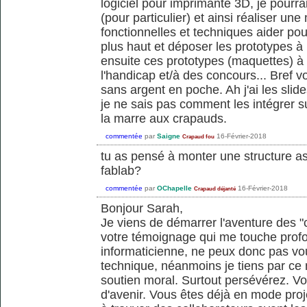
logiciel pour imprimante 3D, je pourra
(pour particulier) et ainsi réaliser un
fonctionnelles et techniques aider po
plus haut et déposer les prototypes à 
ensuite ces prototypes (maquettes) à
l'handicap et/à des concours... Bref v
sans argent en poche. Ah j'ai les slid
je ne sais pas comment les intégrer sur
la marre aux crapauds.
commentée
par
Saigne
16-Février-2018
Crapaud fou
tu as pensé à monter une structure as
fablab?
commentée
par
OChapelle
16-Février-2018
Crapaud déjanté
Bonjour Sarah,
Je viens de démarrer l'aventure des "
votre témoignage qui me touche prof
informaticienne, ne peux donc pas vou
technique, néanmoins je tiens par ce
soutien moral. Surtout persévérez. Vot
d'avenir. Vous êtes déjà en mode proj