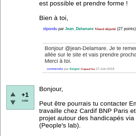
est possible et prendre forme !
Bien à toi,
répondu
par
Jean_Delamare
(
27
points)
Tétard déjanté
Bonjour @jean-Delamare. Je te remerc
allée sur le site et vais prendre proc
Merci à toi.
commentée
par
Saigne
27-Juin-2018
Crapaud fou
Bonjour,
+1
vote
Peut être pourrais tu contacter
travaille chez Cardif BNP Paris e
projet autour des handicapés via 
(People's lab).