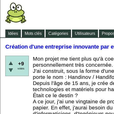
Idées
Mots clés
Catégories
Utilisateurs
Propos
Création d'une entreprise innovante par 
Mon projet me tient plus qu'à coe
+9
personnellement très concernée.
votes
J'ai construit, sous la forme d'une
porte le nom : Handinov / Handif
Depuis l'âge de 15 ans, je crée d
technologies et matériels pour h
Était ce le destin ?
A ce jour, j'ai une vingtaine de p
papier. En effet, j'aurai besoin d
d'informaticiens, d'Ingénieurs po