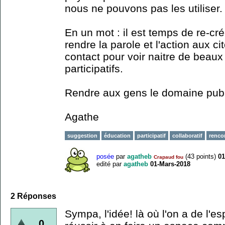
nous ne pouvons pas les utiliser.
En un mot : il est temps de re-cré
rendre la parole et l'action aux ci
contact pour voir naitre de beaux 
participatifs.
Rendre aux gens le domaine publ
Agathe
suggestion
éducation
participatif
collaboratif
renco
posée
par
agatheb
(
43
points)
01
Crapaud fou
edité
par
agatheb
01-Mars-2018
2
Réponses
Sympa, l'idée! là où l'on a de l'es
0