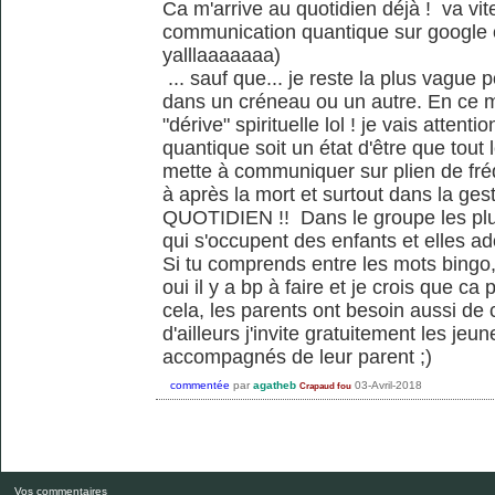
Ca m'arrive au quotidien déjà ! va vite
communication quantique sur google o
yalllaaaaaaa)
... sauf que... je reste la plus vague p
dans un créneau ou un autre. En ce
"dérive" spirituelle lol ! je vais atten
quantique soit un état d'être que tou
mette à communiquer sur plien de fr
à après la mort et surtout dans la ges
QUOTIDIEN !! Dans le groupe les plu
qui s'occupent des enfants et elles ado
Si tu comprends entre les mots bingo, 
oui il y a bp à faire et je crois que c
cela, les parents ont besoin aussi d
d'ailleurs j'invite gratuitement les je
accompagnés de leur parent ;)
commentée
par
agatheb
03-Avril-2018
Crapaud fou
Vos commentaires