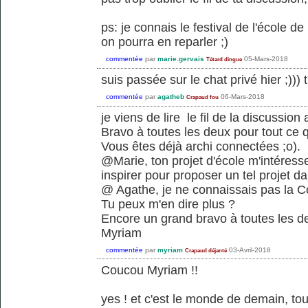
ps: je connais le festival de l'école de
on pourra en reparler ;)
commentée
par
marie.gervais
05-Mars-2018
Tétard dingue
suis passée sur le chat privé hier ;)))
commentée
par
agatheb
06-Mars-2018
Crapaud fou
je viens de lire le fil de la discussio
Bravo à toutes les deux pour tout ce q
Vous êtes déjà archi connectées ;o).
@Marie, ton projet d'école m'intéress
inspirer pour proposer un tel projet d
@ Agathe, je ne connaissais pas la Co
Tu peux m'en dire plus ?
Encore un grand bravo à toutes les d
Myriam
commentée
par
myriam
03-Avril-2018
Crapaud déjanté
Coucou Myriam !!
yes ! et c'est le monde de demain, tou