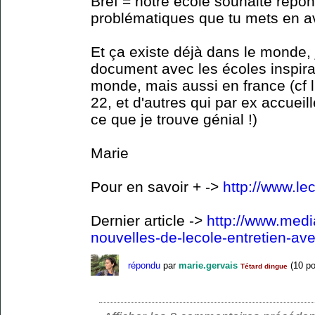
Bref = notre école souhaite répon
problématiques que tu mets en av
Et ça existe déjà dans le monde, j
document avec les écoles inspiran
monde, mais aussi en france (cf 
22, et d'autres qui par ex accueille
ce que je trouve génial !)
Marie
Pour en savoir + ->
http://www.lec
Dernier article ->
http://www.media
nouvelles-de-lecole-entretien-av
répondu
par
marie.gervais
(
10
po
Tétard dingue