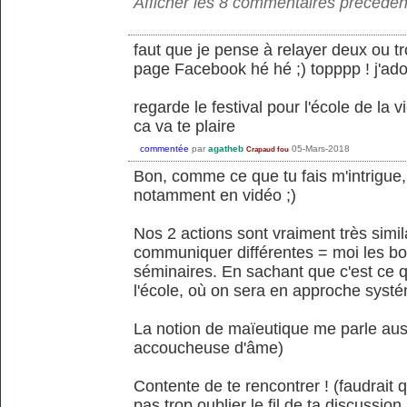
Afficher les 8 commentaires précéden
faut que je pense à relayer deux ou tr
page Facebook hé hé ;) topppp ! j'ado
regarde le festival pour l'école de la v
ca va te plaire
commentée
par
agatheb
05-Mars-2018
Crapaud fou
Bon, comme ce que tu fais m'intrigue, 
notamment en vidéo ;)
Nos 2 actions sont vraiment très simi
communiquer différentes = moi les bou
séminaires. En sachant que c'est ce q
l'école, où on sera en approche syst
La notion de maïeutique me parle au
accoucheuse d'âme)
Contente de te rencontrer ! (faudrait 
pas trop oublier le fil de ta discussion, 