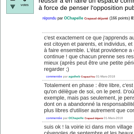
réussir à en faire un espace 
votes
à force de penser l'opposition pub
répondu
par
OChapelle
(
166
points)
0
Crapaud déjanté
c'est exactement ce que j'apprends au
est citoyen et parents, et individus, et
à faire ensemble. L'état providence a 
continue ! que chacun prenne ses resp
mieux (après peut être une petite pér
regarder ;)
commentée
par
agatheb
01-Mars-2018
Crapaud fou
Totalement en phase : être libre, c'es
qu'on délègue de soi, on le perd. D'où
exemple, mais pas seulement, je pens
dont on a abandonné la responsabilit
plus libres d'utiliser autrement que co
commentée
par
OChapelle
01-Mars-2018
Crapaud déjanté
suis ok ! la voirie ici dans mon village
cévenoles de septembre et les beaux