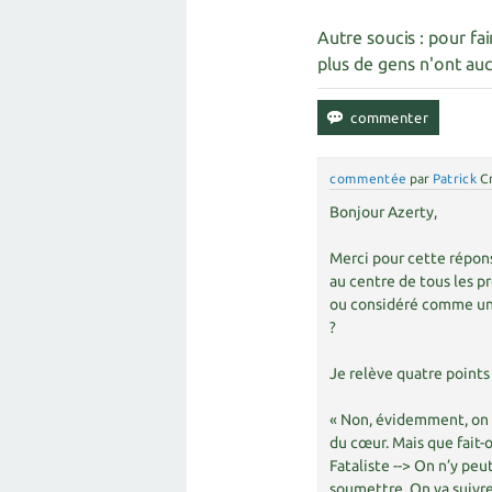
Autre soucis : pour fa
plus de gens n'ont au
commentée
par
Patrick
C
Bonjour Azerty,
Merci pour cette répons
au centre de tous les p
ou considéré comme une
?
Je relève quatre points 
« Non, évidemment, on n
du cœur. Mais que fait-on
Fataliste --> On n’y peut
soumettre. On va suivr