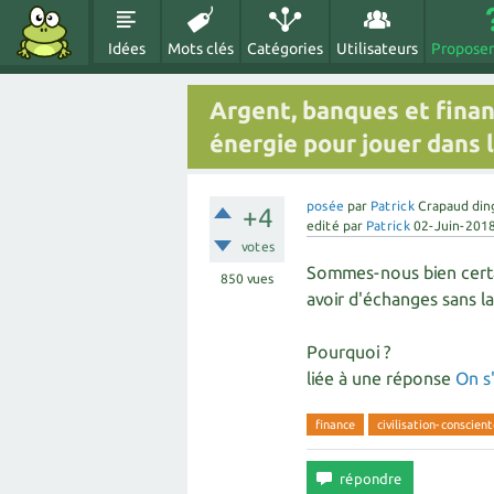
Idées
Mots clés
Catégories
Utilisateurs
Proposer
Argent, banques et finan
énergie pour jouer dans l
posée
par
Patrick
Crapaud din
+4
edité
par
Patrick
02-Juin-201
votes
Sommes-nous bien certai
850
vues
avoir d'échanges sans la
Pourquoi ?
liée à une réponse
On s
finance
civilisation-conscien