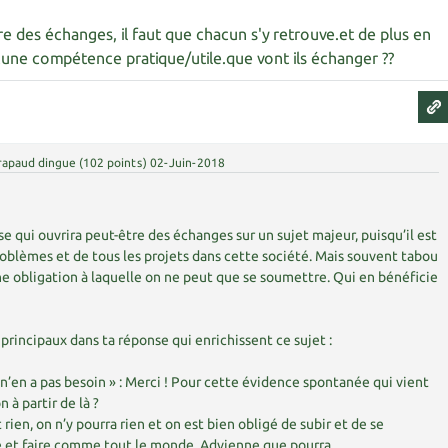
ire des échanges, il faut que chacun s'y retrouve.et de plus en
cune compétence pratique/utile.que vont ils échanger ??
rapaud dingue
(
102
points)
02-Juin-2018
e qui ouvrira peut-être des échanges sur un sujet majeur, puisqu’il est
roblèmes et de tous les projets dans cette société. Mais souvent tabou
 obligation à laquelle on ne peut que se soumettre. Qui en bénéficie
principaux dans ta réponse qui enrichissent ce sujet :
’en a pas besoin » : Merci ! Pour cette évidence spontanée qui vient
 à partir de là ?
 rien, on n’y pourra rien et on est bien obligé de subir et de se
e et faire comme tout le monde. Advienne que pourra.