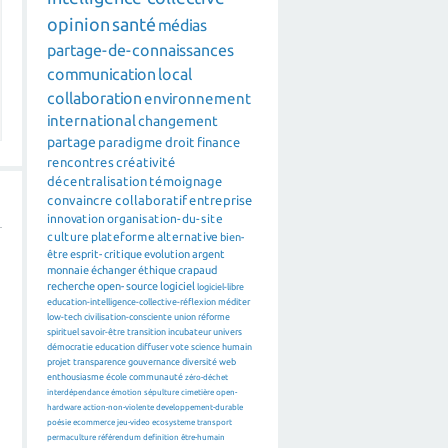
opinion
santé
médias
partage-de-connaissances
communication
local
collaboration
environnement
international
changement
partage
paradigme
droit
finance
rencontres
créativité
décentralisation
témoignage
convaincre
collaboratif
entreprise
innovation
organisation-du-site
culture
plateforme
alternative
bien-
être
esprit-critique
evolution
argent
monnaie
échanger
éthique
crapaud
recherche
open-source
logiciel
logiciel-libre
education-intelligence-collective-réflexion
méditer
low-tech
civilisation-consciente
union
réforme
spirituel
savoir-être
transition
incubateur
univers
démocratie
education
diffuser
vote
science
humain
projet
transparence
gouvernance
diversité
web
n
enthousiasme
école
communauté
zéro-déchet
interdépendance
émotion
sépulture
cimetière
open-
hardware
action-non-violente
developpement-durable
poésie
ecommerce
jeu-video
ecosysteme
transport
permaculture
référendum
definition
être-humain