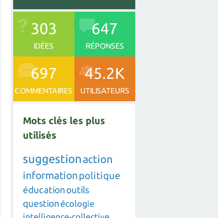
303
647
IDÉES
RÉPONSES
697
45.2K
COMMENTAIRES
UTILISATEURS
Mots clés les plus
utilisés
suggestion
action
information
politique
éducation
outils
question
écologie
intelligence-collective