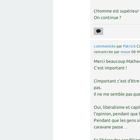
L’Homme est supérieur !
On continue ?
commentée
par
Patrick
C
remontrée
par
mose
08-M
Merci beaucoup Matheo 
C’est important !
L’important c’est d’êtr
pas.
Il ne me semble pas qu
Oui, libéralisme et capi
l’opinion, pendant que l
Pendant que les gens son
caravane passe…