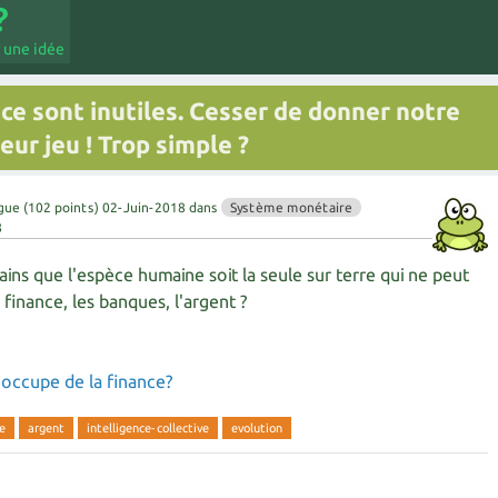
 une idée
ce sont inutiles. Cesser de donner notre
eur jeu ! Trop simple ?
gue
(
102
points)
02-Juin-2018
dans
Système monétaire
8
ns que l'espèce humaine soit la seule sur terre qui ne peut
 finance, les banques, l'argent ?
'occupe de la finance?
te
argent
intelligence-collective
evolution