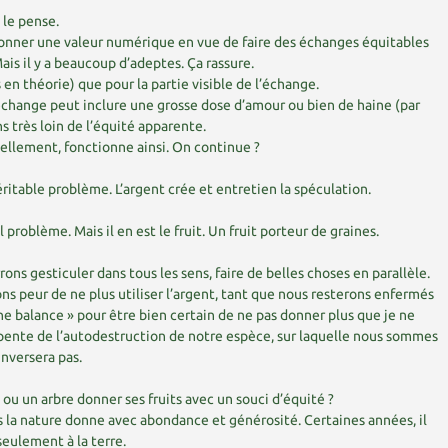
e le pense.
r donner une valeur numérique en vue de faire des échanges équitables
Mais il y a beaucoup d’adeptes. Ça rassure.
s en théorie) que pour la partie visible de l’échange.
’échange peut inclure une grosse dose d’amour ou bien de haine (par
s très loin de l’équité apparente.
ellement, fonctionne ainsi. On continue ?
éritable problème. L’argent crée et entretien la spéculation.
l problème. Mais il en est le fruit. Un fruit porteur de graines.
ns gesticuler dans tous les sens, faire de belles choses en parallèle.
ns peur de ne plus utiliser l’argent, tant que nous resterons enfermés
e balance » pour être bien certain de ne pas donner plus que je ne
 pente de l’autodestruction de notre espèce, sur laquelle nous sommes
inversera pas.
 ou un arbre donner ses fruits avec un souci d’équité ?
s la nature donne avec abondance et générosité. Certaines années, il
seulement à la terre.