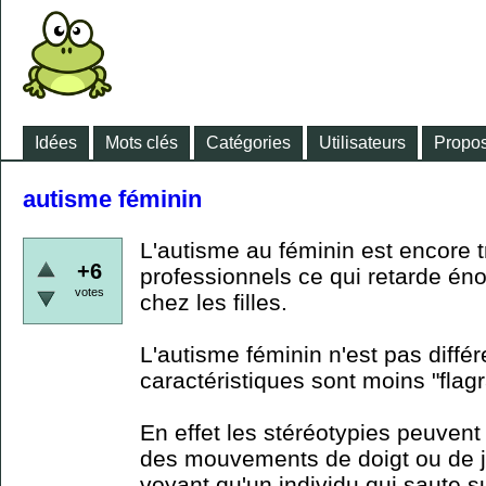
Idées
Mots clés
Catégories
Utilisateurs
Propos
autisme féminin
L'autisme au féminin est encore 
+6
professionnels ce qui retarde én
votes
chez les filles.
L'autisme féminin n'est pas différ
caractéristiques sont moins "flagr
En effet les stéréotypies peuven
des mouvements de doigt ou de 
voyant qu'un individu qui saute s