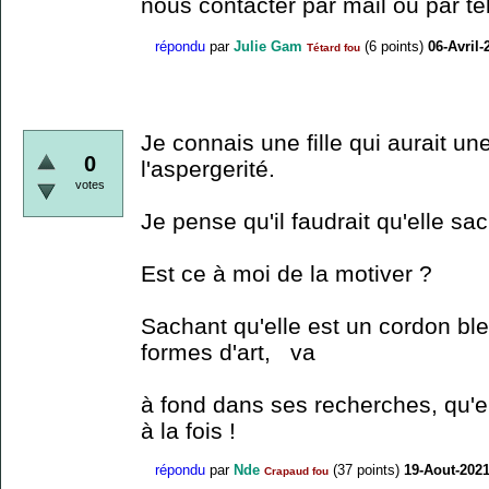
nous contacter par mail ou par t
répondu
par
Julie Gam
(
6
points)
06-Avril-
Tétard fou
Je connais une fille qui aurait un
0
l'aspergerité.
votes
Je pense qu'il faudrait qu'elle sa
Est ce à moi de la motiver ?
Sachant qu'elle est un cordon ble
formes d'art, va
à fond dans ses recherches, qu'e
à la fois !
répondu
par
Nde
(
37
points)
19-Aout-202
Crapaud fou