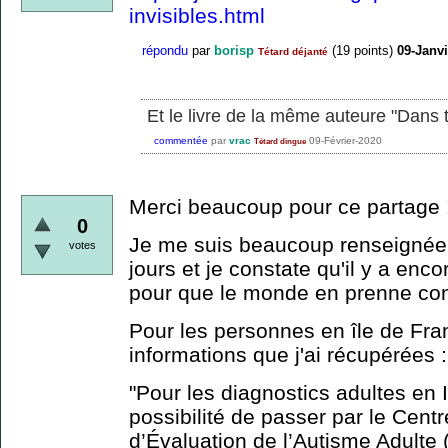
invisibles.html
répondu
par
borisp
(
19
points)
09-Janvi
Tétard déjanté
Et le livre de la même auteure "Dans 
commentée
par
vrac
09-Février-2020
Tétard dingue
Merci beaucoup pour ce partage 
0
Je me suis beaucoup renseignée s
votes
jours et je constate qu'il y a enco
pour que le monde en prenne con
Pour les personnes en île de Franc
informations que j'ai récupérées :
"Pour les diagnostics adultes en Il
possibilité de passer par le Cent
d’Évaluation de l’Autisme Adulte (