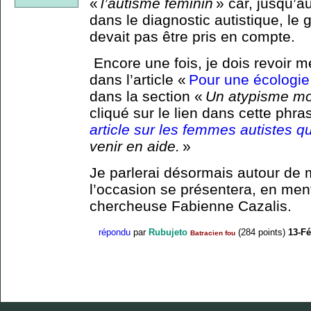
«
l’autisme féminin
» car, jusqu’a
dans le diagnostic autistique, le 
devait pas être pris en compte.
Encore une fois, je dois revoir m
dans l’article «
Pour une écologie 
dans la section «
Un atypisme mo
cliqué sur le lien dans cette phras
article sur les femmes autistes qu
venir en aide.
»
Je parlerai désormais autour de m
l’occasion se présentera, en menti
chercheuse Fabienne Cazalis.
répondu
par
Rubujeto
(
284
points)
13-Fé
Batracien fou