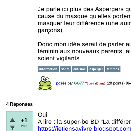
Je parle ici plus des Aspergers q
cause du masque qu'elles porte
masquer leur différence (une autr
garçons).
Donc mon idée serait de parler a
féminin aux nouveaux parents, aux
soient vigilants.
information
santé
autisme
asperger
femmes
posée
par
GG77
(
28
points)
06
Tétard déjanté
4
Réponses
Oui !
+1
A lire : la super-be BD "La différe
vote
https://jetiensavivre.blogspot.co