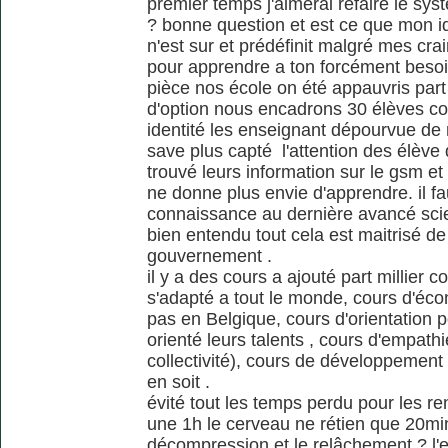
premier temps j'aimerai refaire le s
? bonne question et est ce que mon id
n'est sur et prédéfinit malgré mes cra
pour apprendre a ton forcément beso
pièce nos école on été appauvris par
d'option nous encadrons 30 élèves co
identité les enseignant dépourvue de
save plus capté l'attention des élève 
trouvé leurs information sur le gsm et
ne donne plus envie d'apprendre. il fa
connaissance au dernière avancé scie
bien entendu tout cela est maitrisé de
gouvernement .
il y a des cours a ajouté part millier
s'adapté a tout le monde, cours d'éc
pas en Belgique, cours d'orientation p
orienté leurs talents , cours d'empath
collectivité), cours de développement
en soit .
évité tout les temps perdu pour les r
une 1h le cerveau ne rétien que 20m
décompression et le relâchement ? l'