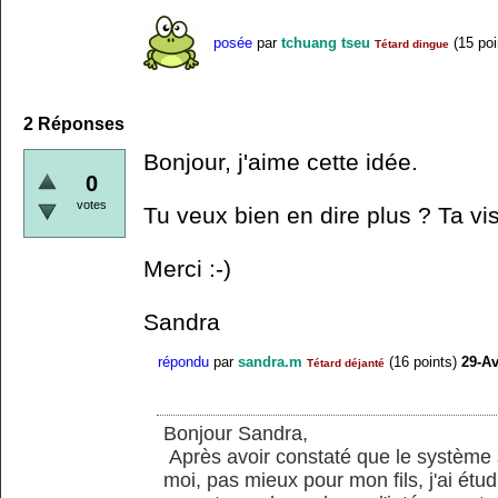
posée
par
tchuang tseu
(
15
poi
Tétard dingue
2
Réponses
Bonjour, j'aime cette idée.
0
votes
Tu veux bien en dire plus ? Ta vis
Merci :-)
Sandra
répondu
par
sandra.m
(
16
points)
29-Av
Tétard déjanté
Bonjour Sandra,
Après avoir constaté que le système s
moi, pas mieux pour mon fils, j'ai étu