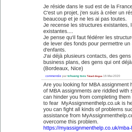
Je réside dans le sud est de la Franc
C'est un projet, j'en suis à créer un 
beaucoup et je ne les ai pas toutes.
Je recense les structures existantes,
existantes....
Je pense qu'il faut fédérer les structu
de lever des fonds pour permettre u
d'enfants.
J'ai déjà plusieurs contacts, des gen
business plans, des gens qui ont déjà
(Bordeaux, Nice)
commentée
par
tchuang tseu
16-Mai-2020
Tétard dingue
Are you looking for MBA assignment he
of MBA assignments are riddled with 
can hinder you from completing them 
to fear MyAssignmenthelp.co.uk is h
you can fight all kinds of problems s
assistance from MyAssignmenthelp.co.
overcome this problem.
https://myassignmenthelp.co.uk/mba-