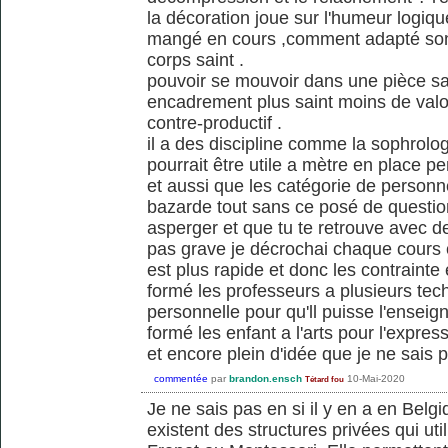
la décoration joue sur l'humeur logique
mangé en cours ,comment adapté sont
corps saint .
pouvoir se mouvoir dans une pièce sa
encadrement plus saint moins de valo
contre-productif .
il a des discipline comme la sophrolo
pourrait être utile a mètre en place p
et aussi que les catégorie de person
bazarde tout sans ce posé de questi
asperger et que tu te retrouve avec de
pas grave je décrochai chaque cours
est plus rapide et donc les contrainte 
formé les professeurs a plusieurs tec
personnelle pour qu'll puisse l'enseig
formé les enfant a l'arts pour l'express
et encore plein d'idée que je ne sais
commentée
par
brandon.ensch
10-Mai-2020
Tétard fou
Je ne sais pas en si il y en a en Bel
existent des structures privées qui ut