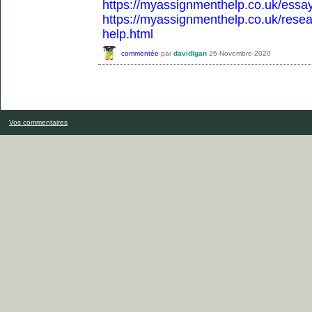
https://myassignmenthelp.co.uk/essay
https://myassignmenthelp.co.uk/resea
help.html
commentée
par
davidlgan
26-Novembre-2020
Vos commentaires