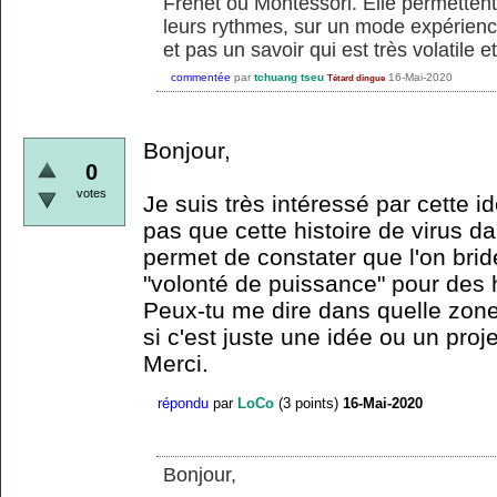
Frenet ou Montessori. Elle permetten
leurs rythmes, sur un mode expérienc
et pas un savoir qui est très volatile e
commentée
par
tchuang tseu
16-Mai-2020
Tétard dingue
Bonjour,
0
votes
Je suis très intéressé par cette i
pas que cette histoire de virus d
permet de constater que l'on brid
"volonté de puissance" pour des h
Peux-tu me dire dans quelle zone
si c'est juste une idée ou un pro
Merci.
répondu
par
LoCo
(
3
points)
16-Mai-2020
Bonjour,