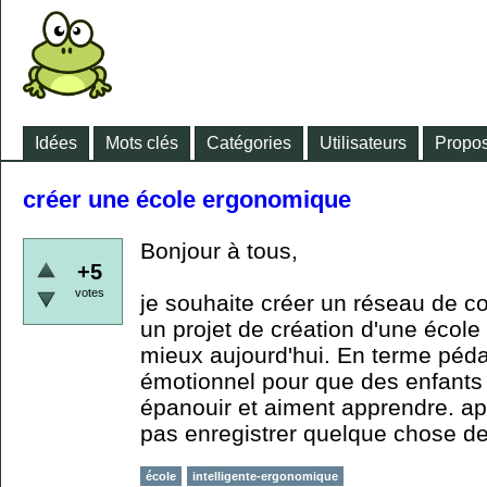
Idées
Mots clés
Catégories
Utilisateurs
Propos
créer une école ergonomique
Bonjour à tous,
+5
votes
je souhaite créer un réseau de 
un projet de création d'une école 
mieux aujourd'hui. En terme péd
émotionnel pour que des enfants p
épanouir et aiment apprendre. ap
pas enregistrer quelque chose de
école
intelligente-ergonomique