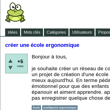
Idées
Mots clés
Catégories
Utilisateurs
Propos
créer une école ergonomique
Bonjour à tous,
+5
votes
je souhaite créer un réseau de 
un projet de création d'une école 
mieux aujourd'hui. En terme péd
émotionnel pour que des enfants p
épanouir et aiment apprendre. ap
pas enregistrer quelque chose de
école
intelligente-ergonomique