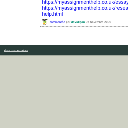
https://myassignmenthelp.co.uk/essay
https://myassignmenthelp.co.uk/resea
help.html
commentée
par
davidlgan
26-Novembre-2020
Vos commentaires