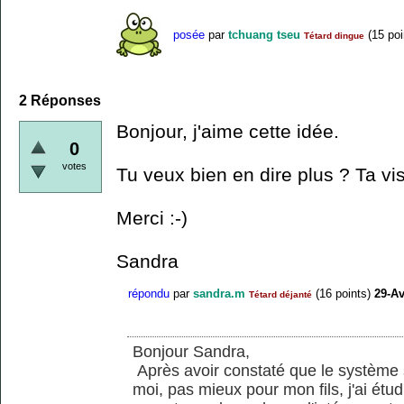
posée
par
tchuang tseu
(
15
poi
Tétard dingue
2
Réponses
Bonjour, j'aime cette idée.
0
votes
Tu veux bien en dire plus ? Ta vis
Merci :-)
Sandra
répondu
par
sandra.m
(
16
points)
29-Av
Tétard déjanté
Bonjour Sandra,
Après avoir constaté que le système s
moi, pas mieux pour mon fils, j'ai étu