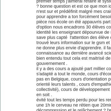
premier temps j'aimerai refaire le s
? bonne question et est ce que mon id
n'est sur et prédéfinit malgré mes cra
pour apprendre a ton forcément beso
pièce nos école on été appauvris par
d'option nous encadrons 30 élèves co
identité les enseignant dépourvue de
save plus capté l'attention des élève 
trouvé leurs information sur le gsm et
ne donne plus envie d'apprendre. il fa
connaissance au dernière avancé scie
bien entendu tout cela est maitrisé de
gouvernement .
il y a des cours a ajouté part millier
s'adapté a tout le monde, cours d'éc
pas en Belgique, cours d'orientation p
orienté leurs talents , cours d'empath
collectivité), cours de développement
en soit .
évité tout les temps perdu pour les r
une 1h le cerveau ne rétien que 20m
décompression et le relâchement ? l'