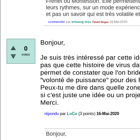
Frenet ou Montessori. Elle permetten
leurs rythmes, sur un mode expérienc
et pas un savoir qui est très volatile e
commentée
par
tchuang tseu
16-Mai-2020
Tétard dingue
Bonjour,
0
votes
Je suis très intéressé par cette i
pas que cette histoire de virus d
permet de constater que l'on brid
"volonté de puissance" pour des h
Peux-tu me dire dans quelle zone
si c'est juste une idée ou un pro
Merci.
répondu
par
LoCo
(
3
points)
16-Mai-2020
Bonjour,