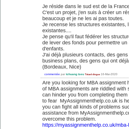
Je réside dans le sud est de la Franc
C'est un projet, j'en suis à créer un 
beaucoup et je ne les ai pas toutes.
Je recense les structures existantes,
existantes....
Je pense qu'il faut fédérer les structu
de lever des fonds pour permettre u
d'enfants.
J'ai déjà plusieurs contacts, des gen
business plans, des gens qui ont déjà
(Bordeaux, Nice)
commentée
par
tchuang tseu
16-Mai-2020
Tétard dingue
Are you looking for MBA assignment he
of MBA assignments are riddled with 
can hinder you from completing them 
to fear MyAssignmenthelp.co.uk is h
you can fight all kinds of problems s
assistance from MyAssignmenthelp.co.
overcome this problem.
https://myassignmenthelp.co.uk/mba-