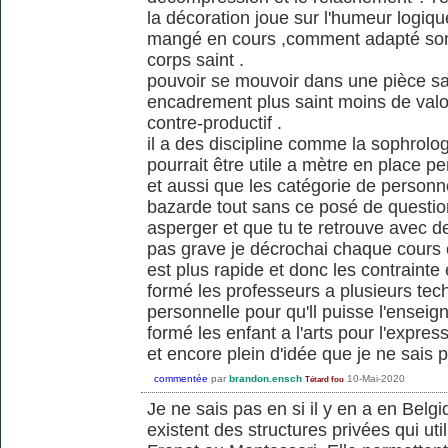
la décoration joue sur l'humeur logique
mangé en cours ,comment adapté sont
corps saint .
pouvoir se mouvoir dans une pièce sa
encadrement plus saint moins de valo
contre-productif .
il a des discipline comme la sophrolo
pourrait être utile a mètre en place p
et aussi que les catégorie de person
bazarde tout sans ce posé de questi
asperger et que tu te retrouve avec de
pas grave je décrochai chaque cours
est plus rapide et donc les contrainte 
formé les professeurs a plusieurs tec
personnelle pour qu'll puisse l'enseig
formé les enfant a l'arts pour l'express
et encore plein d'idée que je ne sais
commentée
par
brandon.ensch
10-Mai-2020
Tétard fou
Je ne sais pas en si il y en a en Bel
existent des structures privées qui ut