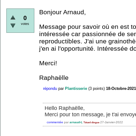
Bonjour Arnaud,
0
votes
Message pour savoir où en est ton
intéressée car passionnée de sem
reproductibles. J'ai une grainot
j'en ai l'opportunité. Intéressée d
Merci!
Raphaëlle
répondu
par
Plantisserie
(
3
points)
18-Octobre-2021
Hello Raphaëlle,
Merci pour ton message, je t'ai envoy
commentée
par
arnaud-L
27-Janvier-2022
Tétard dingue