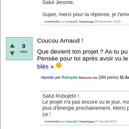
Salut Jerome,
Super, merci pour ta réponse, je t'envo
commentée
par
arnaud-L
30-Novembre-2020
Tétard dingue
Coucou Arnaud !
0
Que devient ton projet ? As-tu pu
votes
Pensée pour toi après avoir vu l
blés
».
répondu
par
Rubujeto
(
284
points)
31-Ju
Batracien fou
Salut Rubujeto !
Le projet n'a pas encore vu le jour, mai
plus d'énergie prochainement. Merci p
ça !
commentée
par
arnaud-L
27-Janvier-2022
Tétard dingue