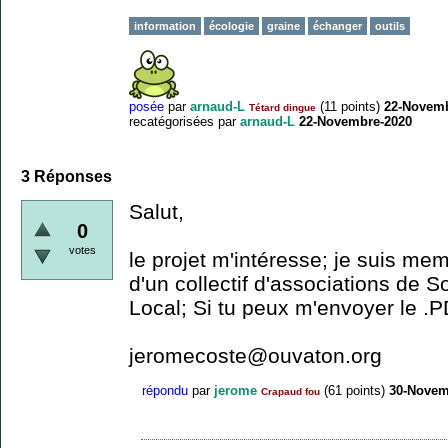
information
écologie
graine
échanger
outils
posée
par
arnaud-L
(
11
points)
22-Novemb
Tétard dingue
recatégorisées
par
arnaud-L
22-Novembre-2020
3
Réponses
Salut,
0
votes
le projet m'intéresse; je suis mem
d'un collectif d'associations de So
Local; Si tu peux m'envoyer le .P
jeromecoste@ouvaton.org
répondu
par
jerome
(
61
points)
30-Novem
Crapaud fou