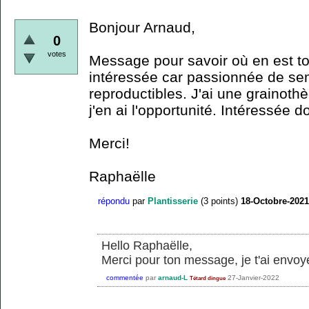
Bonjour Arnaud,
0
votes
Message pour savoir où en est ton
intéressée car passionnée de sem
reproductibles. J'ai une grainot
j'en ai l'opportunité. Intéressée d
Merci!
Raphaëlle
répondu
par
Plantisserie
(
3
points)
18-Octobre-2021
Hello Raphaëlle,
Merci pour ton message, je t'ai envoy
commentée
par
arnaud-L
27-Janvier-2022
Tétard dingue