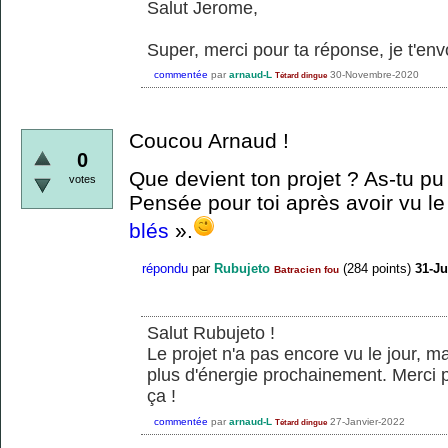
Salut Jerome,
Super, merci pour ta réponse, je t'envo
commentée
par
arnaud-L
30-Novembre-2020
Tétard dingue
Coucou Arnaud !
0
Que devient ton projet ? As-tu pu
votes
Pensée pour toi après avoir vu l
blés
».
répondu
par
Rubujeto
(
284
points)
31-Ju
Batracien fou
Salut Rubujeto !
Le projet n'a pas encore vu le jour, mai
plus d'énergie prochainement. Merci p
ça !
commentée
par
arnaud-L
27-Janvier-2022
Tétard dingue