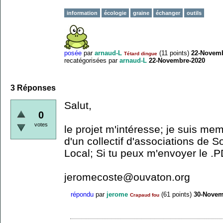
information
écologie
graine
échanger
outils
posée
par
arnaud-L
(
11
points)
22-Novemb
Tétard dingue
recatégorisées
par
arnaud-L
22-Novembre-2020
3
Réponses
Salut,
0
votes
le projet m'intéresse; je suis mem
d'un collectif d'associations de So
Local; Si tu peux m'envoyer le .P
jeromecoste@ouvaton.org
répondu
par
jerome
(
61
points)
30-Novem
Crapaud fou