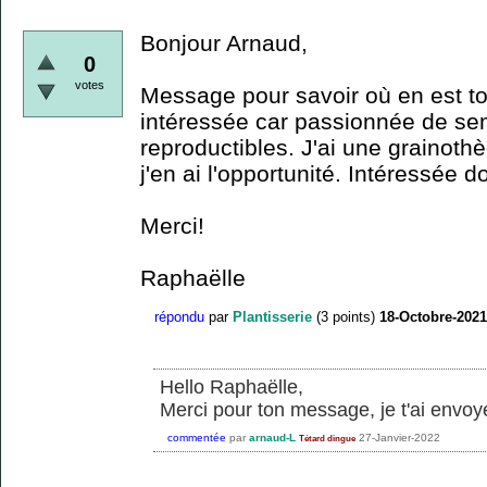
Bonjour Arnaud,
0
votes
Message pour savoir où en est ton
intéressée car passionnée de sem
reproductibles. J'ai une grainot
j'en ai l'opportunité. Intéressée d
Merci!
Raphaëlle
répondu
par
Plantisserie
(
3
points)
18-Octobre-2021
Hello Raphaëlle,
Merci pour ton message, je t'ai envoy
commentée
par
arnaud-L
27-Janvier-2022
Tétard dingue