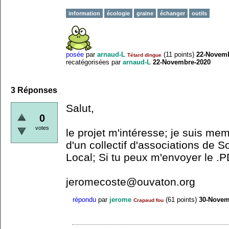
information
écologie
graine
échanger
outils
posée
par
arnaud-L
(
11
points)
22-Novemb
Tétard dingue
recatégorisées
par
arnaud-L
22-Novembre-2020
3
Réponses
Salut,
0
votes
le projet m'intéresse; je suis mem
d'un collectif d'associations de So
Local; Si tu peux m'envoyer le .P
jeromecoste@ouvaton.org
répondu
par
jerome
(
61
points)
30-Novem
Crapaud fou