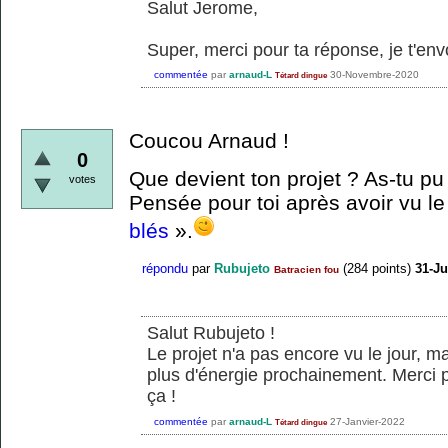
Salut Jerome,
Super, merci pour ta réponse, je t'envo
commentée
par
arnaud-L
30-Novembre-2020
Tétard dingue
Coucou Arnaud !
0
Que devient ton projet ? As-tu pu
votes
Pensée pour toi après avoir vu l
blés
».
répondu
par
Rubujeto
(
284
points)
31-Ju
Batracien fou
Salut Rubujeto !
Le projet n'a pas encore vu le jour, mai
plus d'énergie prochainement. Merci p
ça !
commentée
par
arnaud-L
27-Janvier-2022
Tétard dingue