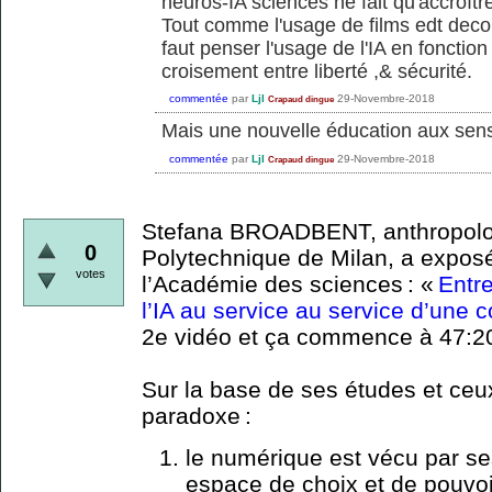
neuros-IA sciences ne fait qu'accroître 
Tout comme l'usage de films edt decon
faut penser l'usage de l'IA en fonctio
croisement entre liberté ,& sécurité.
commentée
par
Ljl
29-Novembre-2018
Crapaud dingue
Mais une nouvelle éducation aux sen
commentée
par
Ljl
29-Novembre-2018
Crapaud dingue
Stefana BROADBENT, anthropolog
0
Polytechnique de Milan, a expos
votes
l’Académie des sciences : «
Entre
l’IA au service au service d’une c
2e vidéo et ça commence à 47:2
Sur la base de ses études et ceux
paradoxe :
le numérique est vécu par s
espace de choix et de pouvoir