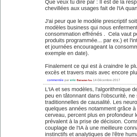
Que veux tu dire par : Il est de la re
chevillées aux usages fait de l'IA qu
J'ai peur que le modèle prescriptif so
modèles business qui nous enfermen
consommation effrénés . Cela vaut po
produits programmée... par ex.) et l'in
et journées encourageant la consommat
exemple en date).
Finalement ce qui est à craindre le pl
excès et travers mais avec encore plus 
commentée
par
eric
14-Décembre-2017
Batracien fou
L'IA et ses modèles, l'algorithmique 
peu en tâtonnant dans l'obscurité, ne
traditionnelles de causalité. Les neu
quelques années notamment grâce à l'
cerveau, percent plus en profondeur
prévalent à la prise de décision. Com
couplage de l'IA à une meilleure co
instinctifs et analytiques de l'être hum