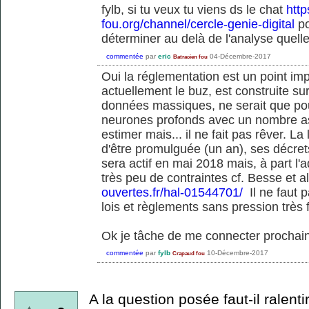
fylb, si tu veux tu viens ds le chat
http
fou.org/channel/cercle-genie-digital
po
déterminer au delà de l'analyse quelle
commentée
par
eric
04-Décembre-2017
Batracien fou
Oui la réglementation est un point impor
actuellement le buz, est construite sur
données massiques, ne serait que po
neurones profonds avec un nombre a
estimer mais... il ne fait pas rêver. L
d'être promulguée (un an), ses décre
sera actif en mai 2018 mais, à part l'a
très peu de contraintes cf. Besse et a
ouvertes.fr/hal-01544701/
Il ne faut 
lois et règlements sans pression très fo
Ok je tâche de me connecter prochain
commentée
par
fylb
10-Décembre-2017
Crapaud fou
A la question posée faut-il ralenti