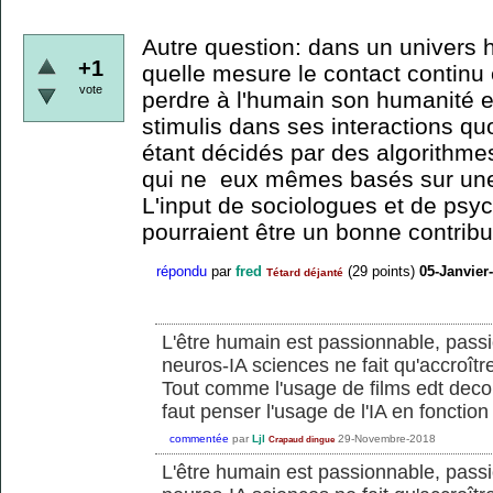
Autre question: dans un univers
+1
quelle mesure le contact continu e
vote
perdre à l'humain son humanité 
stimulis dans ses interactions q
étant décidés par des algorithmes 
qui ne eux mêmes basés sur un
L'input de sociologues et de psy
pourraient être un bonne contribut
répondu
par
fred
(
29
points)
05-Janvier
Tétard déjanté
L'être humain est passionnable, pass
neuros-IA sciences ne fait qu'accroître 
Tout comme l'usage de films edt decon
faut penser l'usage de l'IA en fonctio
commentée
par
Ljl
29-Novembre-2018
Crapaud dingue
L'être humain est passionnable, pass