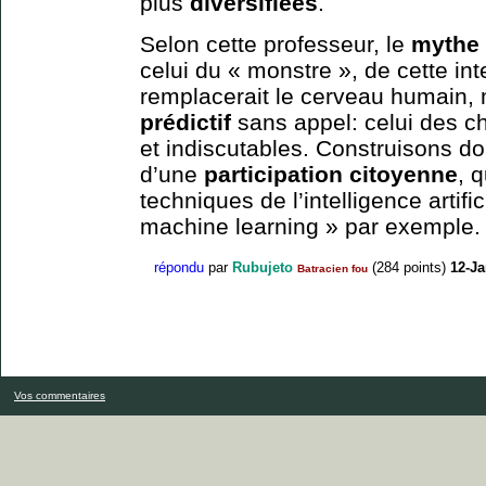
plus
diversifiées
.
Selon cette professeur, le
mythe
celui du « monstre », de cette int
remplacerait le cerveau humain, 
prédictif
sans appel: celui des ch
et indiscutables. Construisons do
d’une
participation citoyenne
, 
techniques de l’intelligence artif
machine learning » par exemple.
répondu
par
Rubujeto
(
284
points)
12-Ja
Batracien fou
Vos commentaires