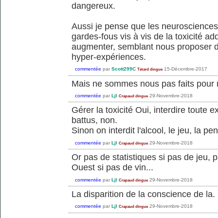
dangereux.
Aussi je pense que les neurosciences 
gardes-fous vis à vis de la toxicité a
augmenter, semblant nous proposer de
hyper-expériences.
commentée
par
Scott299C
15-Décembre-2017
Tétard dingue
Mais ne sommes nous pas faits pour 
commentée
par
Ljl
29-Novembre-2018
Crapaud dingue
Gérer la toxicité Oui, interdire toute 
battus, non.
Sinon on interdit l'alcool, le jeu, la pe
commentée
par
Ljl
29-Novembre-2018
Crapaud dingue
Or pas de statistiques si pas de jeu,
Ouest si pas de vin...
commentée
par
Ljl
29-Novembre-2018
Crapaud dingue
La disparition de la conscience de la.
commentée
par
Ljl
29-Novembre-2018
Crapaud dingue