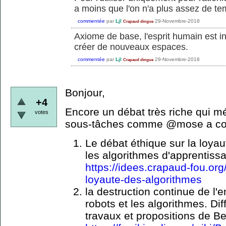
a moins que l'on n'a plus assez de tem
commentée
par
Ljl
29-Novembre-2018
Crapaud dingue
Axiome de base, l'esprit humain est inf
créer de nouveaux espaces.
commentée
par
Ljl
29-Novembre-2018
Crapaud dingue
Bonjour,
+4
Encore un débat très riche qui m
votes
sous-tâches comme @mose a com
Le débat éthique sur la loyau
les algorithmes d'apprentissa
https://idees.crapaud-fou.org/
loyaute-des-algorithmes
la destruction continue de l'e
robots et les algorithmes. Diff
travaux et propositions de Ber