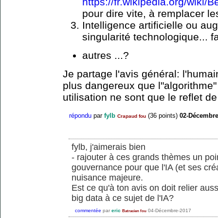
https://fr.wikipedia.org/wiki/
pour dire vite, à remplacer le
Intelligence artificielle ou 
singularité technologique... 
autres ...?
Je partage l'avis général: l'humai
plus dangereux que l"algorithme" 
utilisation ne sont que le reflet d
répondu
par
fylb
(
36
points)
02-Décembre
Crapaud fou
fylb, j'aimerais bien
- rajouter à ces grands thèmes un poi
gouvernance pour que l'IA (et ses cr
nuisance majeure.
Est ce qu'à ton avis on doit relier aus
big data à ce sujet de l'IA?
commentée
par
eric
04-Décembre-2017
Batracien fou