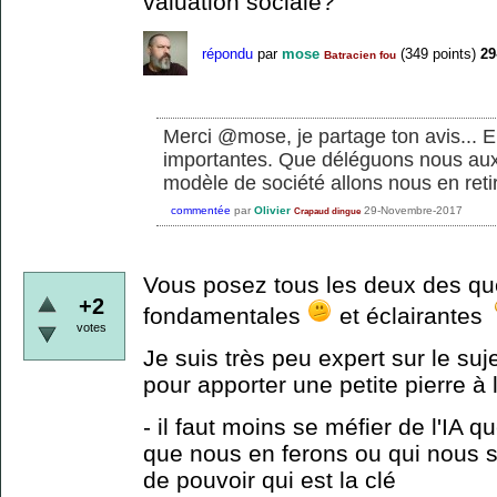
valuation sociale?
répondu
par
mose
(
349
points)
29
Batracien fou
Merci @mose, je partage ton avis... E
importantes. Que déléguons nous aux
modèle de société allons nous en retir
commentée
par
Olivier
29-Novembre-2017
Crapaud dingue
Vous posez tous les deux des qu
+2
fondamentales
et éclairantes
votes
Je suis très peu expert sur le suj
pour apporter une petite pierre à l
- il faut moins se méfier de l'IA q
que nous en ferons ou qui nous
de pouvoir qui est la clé