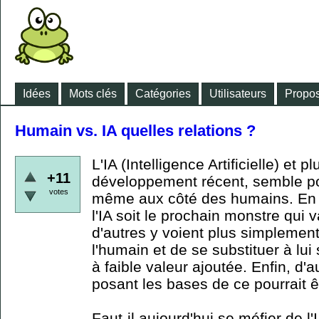
Idées
Mots clés
Catégories
Utilisateurs
Propos
Humain vs. IA quelles relations ?
L'IA (Intelligence Artificielle) et 
+11
développement récent, semble po
votes
même aux côté des humains. En ef
l'IA soit le prochain monstre qui 
d'autres y voient plus simpleme
l'humain et de se substituer à lui
à faible valeur ajoutée. Enfin, d'
posant les bases de ce pourrait êt
Faut-il aujourd'hui se méfier de l'I