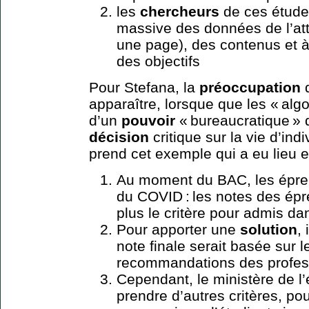
les
chercheurs
de ces études
massive des données de l’att
une page), des contenus et 
des objectifs
Pour Stefana, la
préoccupation
d
apparaître, lorsque que les « al
d’un
pouvoir
« bureaucratique » 
décision
critique sur la vie d’ind
prend cet exemple qui a eu lieu e
Au moment du BAC, les épre
du COVID : les notes des ép
plus le critère pour admis da
Pour apporter une
solution
,
note finale serait basée sur l
recommandations des profes
Cependant, le ministère de l’é
prendre d’autres critères, p