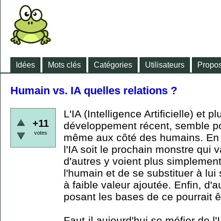
Idées
Mots clés
Catégories
Utilisateurs
Propos
Humain vs. IA quelles relations ?
L'IA (Intelligence Artificielle) et 
+11
développement récent, semble po
votes
même aux côté des humains. En ef
l'IA soit le prochain monstre qui 
d'autres y voient plus simpleme
l'humain et de se substituer à lui
à faible valeur ajoutée. Enfin, d'
posant les bases de ce pourrait êt
Faut-il aujourd'hui se méfier de l'I