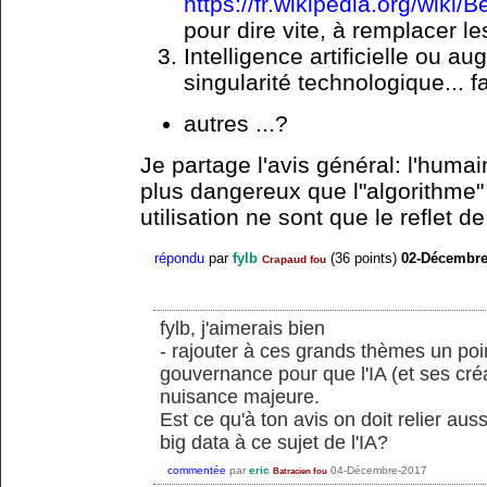
https://fr.wikipedia.org/wiki/
pour dire vite, à remplacer le
Intelligence artificielle ou 
singularité technologique... 
autres ...?
Je partage l'avis général: l'humai
plus dangereux que l"algorithme" 
utilisation ne sont que le reflet d
répondu
par
fylb
(
36
points)
02-Décembre
Crapaud fou
fylb, j'aimerais bien
- rajouter à ces grands thèmes un poi
gouvernance pour que l'IA (et ses cr
nuisance majeure.
Est ce qu'à ton avis on doit relier aus
big data à ce sujet de l'IA?
commentée
par
eric
04-Décembre-2017
Batracien fou