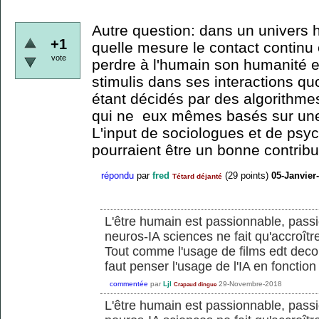
Autre question: dans un univers
+1
quelle mesure le contact continu e
vote
perdre à l'humain son humanité 
stimulis dans ses interactions q
étant décidés par des algorithmes 
qui ne eux mêmes basés sur un
L'input de sociologues et de psy
pourraient être un bonne contribut
répondu
par
fred
(
29
points)
05-Janvier
Tétard déjanté
L'être humain est passionnable, pass
neuros-IA sciences ne fait qu'accroître 
Tout comme l'usage de films edt decon
faut penser l'usage de l'IA en fonctio
commentée
par
Ljl
29-Novembre-2018
Crapaud dingue
L'être humain est passionnable, pass