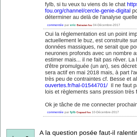
fylb, si tu veux tu viens ds le chat
http
fou.org/channel/cercle-genie-digital
po
déterminer au delà de l'analyse quelle
commentée
par
eric
04-Décembre-2017
Batracien fou
Oui la réglementation est un point impor
actuellement le buz, est construite sur
données massiques, ne serait que po
neurones profonds avec un nombre a
estimer mais... il ne fait pas rêver. L
d'être promulguée (un an), ses décre
sera actif en mai 2018 mais, à part l'a
très peu de contraintes cf. Besse et a
ouvertes.fr/hal-01544701/
Il ne faut 
lois et règlements sans pression très fo
Ok je tâche de me connecter prochain
commentée
par
fylb
10-Décembre-2017
Crapaud fou
A la question posée faut-il ralenti