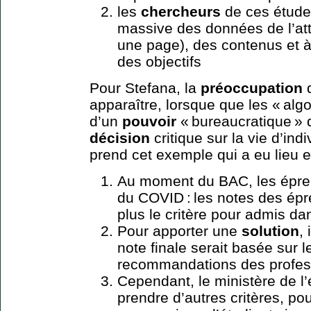
les
chercheurs
de ces études
massive des données de l’att
une page), des contenus et 
des objectifs
Pour Stefana, la
préoccupation
d
apparaître, lorsque que les « al
d’un
pouvoir
« bureaucratique » 
décision
critique sur la vie d’ind
prend cet exemple qui a eu lieu e
Au moment du BAC, les épre
du COVID : les notes des ép
plus le critère pour admis da
Pour apporter une
solution
,
note finale serait basée sur l
recommandations des profes
Cependant, le ministère de l’é
prendre d’autres critères, p