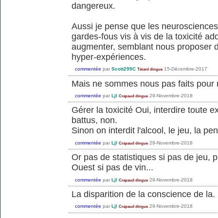
dangereux.
Aussi je pense que les neurosciences 
gardes-fous vis à vis de la toxicité a
augmenter, semblant nous proposer de
hyper-expériences.
commentée
par
Scott299C
15-Décembre-2017
Tétard dingue
Mais ne sommes nous pas faits pour 
commentée
par
Ljl
29-Novembre-2018
Crapaud dingue
Gérer la toxicité Oui, interdire toute 
battus, non.
Sinon on interdit l'alcool, le jeu, la pe
commentée
par
Ljl
29-Novembre-2018
Crapaud dingue
Or pas de statistiques si pas de jeu,
Ouest si pas de vin...
commentée
par
Ljl
29-Novembre-2018
Crapaud dingue
La disparition de la conscience de la.
commentée
par
Ljl
29-Novembre-2018
Crapaud dingue