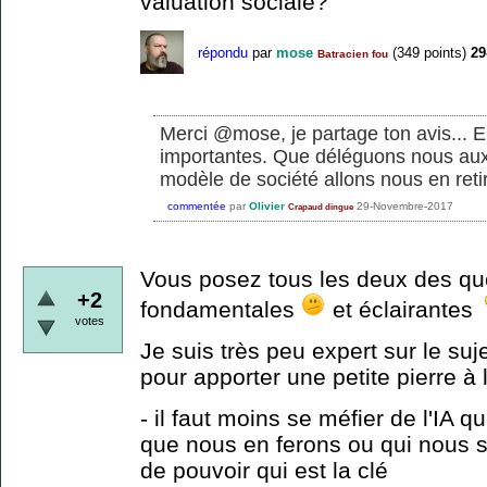
valuation sociale?
répondu
par
mose
(
349
points)
29
Batracien fou
Merci @mose, je partage ton avis... E
importantes. Que déléguons nous aux
modèle de société allons nous en retir
commentée
par
Olivier
29-Novembre-2017
Crapaud dingue
Vous posez tous les deux des qu
+2
fondamentales
et éclairantes
votes
Je suis très peu expert sur le suj
pour apporter une petite pierre à l
- il faut moins se méfier de l'IA q
que nous en ferons ou qui nous
de pouvoir qui est la clé