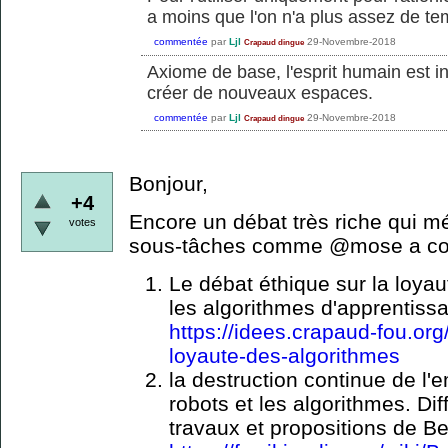
a moins que l'on n'a plus assez de tem
commentée
par
Ljl
29-Novembre-2018
Crapaud dingue
Axiome de base, l'esprit humain est inf
créer de nouveaux espaces.
commentée
par
Ljl
29-Novembre-2018
Crapaud dingue
Bonjour,
+4
Encore un débat très riche qui m
votes
sous-tâches comme @mose a com
Le débat éthique sur la loyau
les algorithmes d'apprentissa
https://idees.crapaud-fou.org/
loyaute-des-algorithmes
la destruction continue de l'e
robots et les algorithmes. Diff
travaux et propositions de Ber