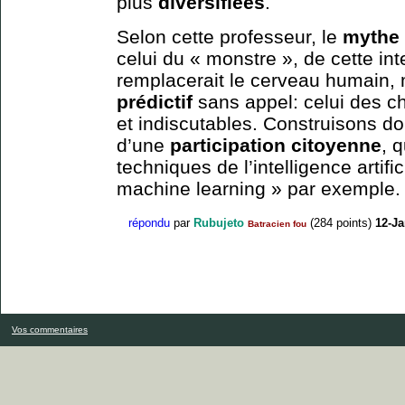
plus
diversifiées
.
Selon cette professeur, le
mythe
celui du « monstre », de cette int
remplacerait le cerveau humain, 
prédictif
sans appel: celui des ch
et indiscutables. Construisons do
d’une
participation citoyenne
, 
techniques de l’intelligence artif
machine learning » par exemple.
répondu
par
Rubujeto
(
284
points)
12-Ja
Batracien fou
Vos commentaires