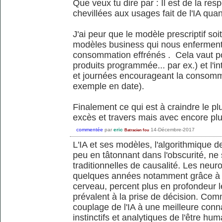
Que veux tu dire par : Il est de la re
chevillées aux usages fait de l'IA qu
J'ai peur que le modèle prescriptif so
modèles business qui nous enfermen
consommation effrénés . Cela vaut po
produits programmée... par ex.) et l'in
et journées encourageant la consommat
exemple en date).
Finalement ce qui est à craindre le pl
excès et travers mais avec encore plus 
commentée
par
eric
14-Décembre-2017
Batracien fou
L'IA et ses modèles, l'algorithmique 
peu en tâtonnant dans l'obscurité, ne
traditionnelles de causalité. Les neu
quelques années notamment grâce à l'
cerveau, percent plus en profondeur
prévalent à la prise de décision. Com
couplage de l'IA à une meilleure co
instinctifs et analytiques de l'être hum