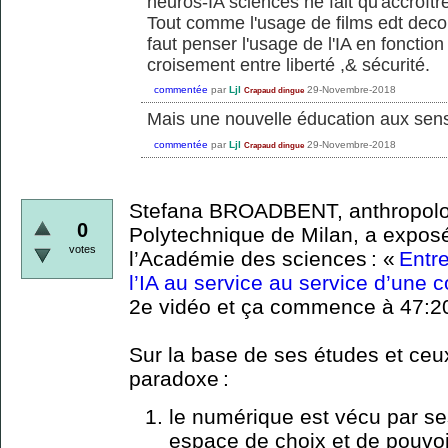
neuros-IA sciences ne fait qu'accroître 
Tout comme l'usage de films edt decon
faut penser l'usage de l'IA en fonctio
croisement entre liberté ,& sécurité.
commentée
par
Ljl
29-Novembre-2018
Crapaud dingue
Mais une nouvelle éducation aux sen
commentée
par
Ljl
29-Novembre-2018
Crapaud dingue
Stefana BROADBENT, anthropolog
0
Polytechnique de Milan, a expos
votes
l’Académie des sciences : «
Entre
l’IA au service au service d’une c
2e vidéo et ça commence à 47:2
Sur la base de ses études et ceux
paradoxe :
le numérique est vécu par s
espace de choix et de pouvoir