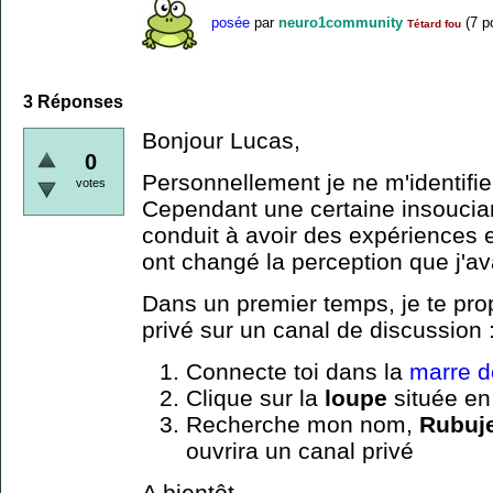
posée
par
neuro1community
(
7
po
Tétard fou
3
Réponses
Bonjour Lucas,
0
Personnellement je ne m'identifi
votes
Cependant une certaine insoucian
conduit à avoir des expériences e
ont changé la perception que j'a
Dans un premier temps, je te pro
privé sur un canal de discussion 
Connecte toi dans la
marre d
Clique sur la
loupe
située en
Recherche mon nom,
Rubuj
ouvrira un canal privé
A bientôt