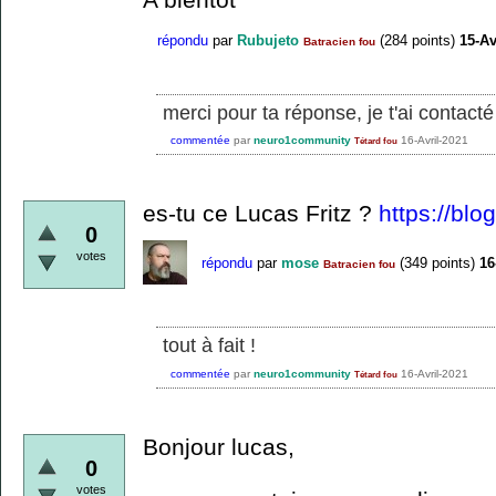
répondu
par
Rubujeto
(
284
points)
15-Av
Batracien fou
merci pour ta réponse, je t'ai contact
commentée
par
neuro1community
16-Avril-2021
Tétard fou
es-tu ce Lucas Fritz ?
https://blo
0
votes
répondu
par
mose
(
349
points)
16
Batracien fou
tout à fait !
commentée
par
neuro1community
16-Avril-2021
Tétard fou
Bonjour lucas,
0
votes