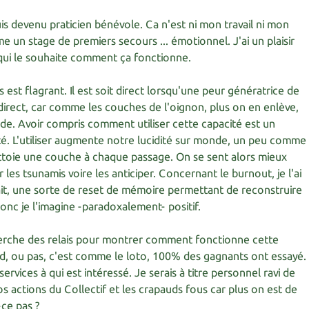
uis devenu praticien bénévole. Ca n'est ni mon travail ni mon
e un stage de premiers secours ... émotionnel. J'ai un plaisir
ui le souhaite comment ça fonctionne.
ss est flagrant. Il est soit direct lorsqu'une peur génératrice de
indirect, car comme les couches de l'oignon, plus on en enlève,
uide. Avoir compris comment utiliser cette capacité est un
té. L'utiliser augmente notre lucidité sur monde, un peu comme
ettoie une couche à chaque passage. On se sent alors mieux
les tsunamis voire les anticiper. Concernant le burnout, je l'ai
t, une sorte de reset de mémoire permettant de reconstruire
donc je l'imagine -paradoxalement- positif.
cherche des relais pour montrer comment fonctionne cette
d, ou pas, c'est comme le loto, 100% des gagnants ont essayé.
vices à qui est intéressé. Je serais à titre personnel ravi de
s actions du Collectif et les crapauds fous car plus on est de
-ce pas ?