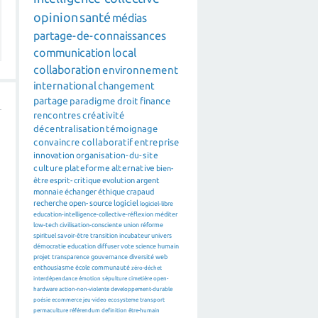
opinion
santé
médias
partage-de-connaissances
communication
local
collaboration
environnement
international
changement
partage
paradigme
droit
finance
rencontres
créativité
décentralisation
témoignage
convaincre
collaboratif
entreprise
innovation
organisation-du-site
culture
plateforme
alternative
bien-
être
esprit-critique
evolution
argent
monnaie
échanger
éthique
crapaud
recherche
open-source
logiciel
logiciel-libre
education-intelligence-collective-réflexion
méditer
low-tech
civilisation-consciente
union
réforme
spirituel
savoir-être
transition
incubateur
univers
démocratie
education
diffuser
vote
science
humain
projet
transparence
gouvernance
diversité
web
enthousiasme
école
communauté
zéro-déchet
interdépendance
émotion
sépulture
cimetière
open-
hardware
action-non-violente
developpement-durable
poésie
ecommerce
jeu-video
ecosysteme
transport
permaculture
référendum
definition
être-humain