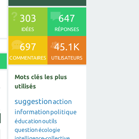
303
647
IDÉES
RÉPONSES
697
45.1K
COMMENTAIRES
UTILISATEURS
Mots clés les plus
utilisés
suggestion
action
information
politique
éducation
outils
question
écologie
intelligence-collective