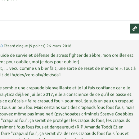
b0
Tétard dingue
(
9
points)
26-Mars-2018
uide de survie et défense de stress fighter de zèbre, mon oreiller est
nt pour oublier, moi je dors pour oublier).
t, … vécu comme un bienfait, une sorte de reset de mémoire ». Tout à
etit dd if=/dev/zero of=/dev/sda1
e semble une crapaude bienveillante et je lui fais confiance car elle
lytica déjà en juillet 2017, elle a conscience de ce qu’il se passe et
is ce qu’étais « faire crapaud fou » pour moi. :je suis un peu un crapaud
tous un peu fou. Mais certains sont des crapauds fous fous fous, mais
 pouvez même pas imaginer! (psychopates criminels Steeve Goebbles
 "crapaud fou", ça serait de protéger les crapauds fous, les crapauds
vraiment fous fous fous et dangeureux! (RIP Amanda Todd) Et en
aire "crapaud fou", ça serait d’aider ces crapauds fous fous fous et