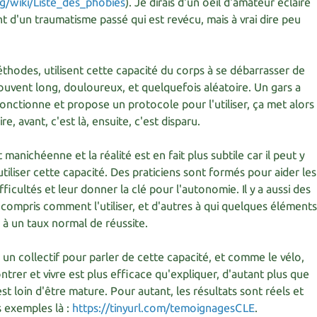
org/wiki/Liste_des_phobies
). Je dirais d'un oeil d'amateur éclairé
t d'un traumatisme passé qui est revécu, mais à vrai dire peu
hodes, utilisent cette capacité du corps à se débarrasser de
souvent long, douloureux, et quelquefois aléatoire. Un gars a
nctionne et propose un protocole pour l'utiliser, ça met alors
re, avant, c'est là, ensuite, c'est disparu.
manichéenne et la réalité est en fait plus subtile car il peut y
 utiliser cette capacité. Des praticiens sont formés pour aider les
ifficultés et leur donner la clé pour l'autonomie. Il y a aussi des
n compris comment l'utiliser, et d'autres à qui quelques élément
à un taux normal de réussite.
s un collectif pour parler de cette capacité, et comme le vélo,
rer et vivre est plus efficace qu'expliquer, d'autant plus que
 est loin d'être mature. Pour autant, les résultats sont réels et
 exemples là :
https://tinyurl.com/temoignagesCLE
.