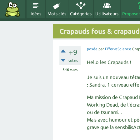
Idées
Mots clés
Catégories
Utilisateurs
Proposer
Crapauds fous & crapauds
posée
par
EfferveScience
Crap
+9
votes
Hello les Crapauds !
546
vues
Je suis un nouveau téta
: Sandra, 1 cerveau effe
Ma mission de Crapaud 
Working Dead, de l'écra
ou de tsunami...
Mais avec humour et péd
grave que la sensbilisAct