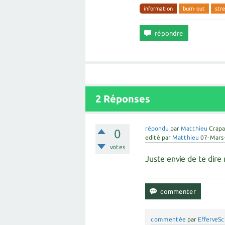
information
burn-out
stre
2
Réponses
répondu
par
Matthieu
Crapa
0
edité
par
Matthieu
07-Mars
votes
Juste envie de te dire
commentée
par
EfferveS