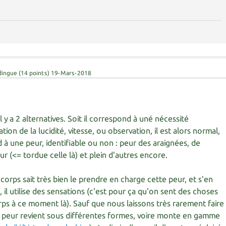
dingue
(
14
points)
19-Mars-2018
l y a 2 alternatives. Soit il correspond à uné nécessité
on de la lucidité, vitesse, ou observation, il est alors normal,
nd à une peur, identifiable ou non : peur des araignées, de
eur (<= tordue celle là) et plein d'autres encore.
 corps sait très bien le prendre en charge cette peur, et s'en
 il utilise des sensations (c'est pour ça qu'on sent des choses
rps à ce moment là). Sauf que nous laissons très rarement faire
te peur revient sous différentes formes, voire monte en gamme