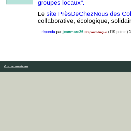
groupes locaux".
Le
site PrèsDeChezNous des Coli
collaborative, écologique, solidai
répondu
par
jeanmarc26
(
119
points)
1
Crapaud dingue
Vos commentaires