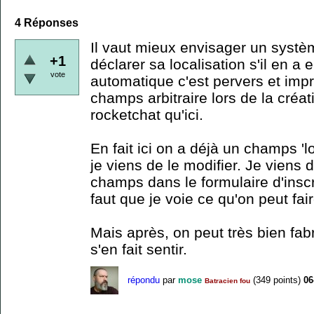
4
Réponses
Il vaut mieux envisager un syst
+1
déclarer sa localisation s'il en a 
vote
automatique c'est pervers et impr
champs arbitraire lors de la créa
rocketchat qu'ici.
En fait ici on a déjà un champs 'loc
je viens de le modifier. Je viens 
champs dans le formulaire d'inscr
faut que je voie ce qu'on peut fair
Mais après, on peut très bien fabr
s'en fait sentir.
répondu
par
mose
(
349
points)
06
Batracien fou