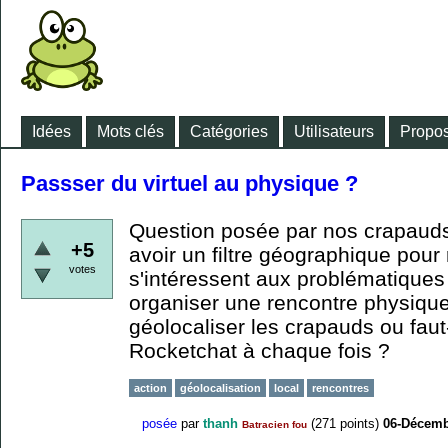
Idées
Mots clés
Catégories
Utilisateurs
Propos
Passser du virtuel au physique ?
Question posée par nos crapauds
+5
avoir un filtre géographique pour
votes
s'intéressent aux problématiques
organiser une rencontre physique
géolocaliser les crapauds ou faut
Rocketchat à chaque fois ?
action
géolocalisation
local
rencontres
posée
par
thanh
(
271
points)
06-Décemb
Batracien fou