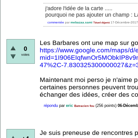
j'adore l'idée de la carte .....
pourquoi ne pas ajouter un champ : L
commentée
par
mebazaa.sami
17-Décembre-2017
Tétard déjanté
Les Barbares ont une map sur go
0
https://www.google.com/maps/d/e
votes
mid=1I906EIqfwnOr5MObkIP8v9
47%2C-7.830325300000027&z=
Maintenant moi perso je n'aime p
certaines personnes peuvent tro
échanger des idées, créer des coh
répondu
par
eric
(
256
points)
06-Décemb
Batracien fou
Je suis preneuse de rencontres 