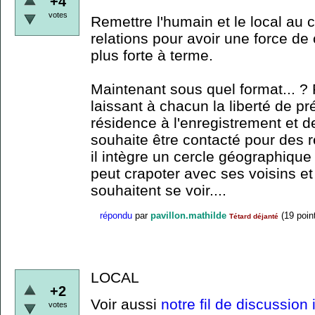
+4
votes
Remettre l'humain et le local au ce
relations pour avoir une force de 
plus forte à terme.
Maintenant sous quel format... ?
laissant à chacun la liberté de pr
résidence à l'enregistrement et de
souhaite être contacté pour des r
il intègre un cercle géographique 
peut crapoter avec ses voisins et
souhaitent se voir....
répondu
par
pavillon.mathilde
(
19
poin
Tétard déjanté
LOCAL
+2
Voir aussi
notre fil de discussion
votes