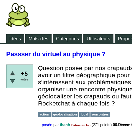
Idées
Mots clés
Catégories
Utilisateurs
Propos
Passser du virtuel au physique ?
Question posée par nos crapauds
+5
avoir un filtre géographique pour
votes
s'intéressent aux problématiques
organiser une rencontre physique
géolocaliser les crapauds ou faut
Rocketchat à chaque fois ?
action
géolocalisation
local
rencontres
posée
par
thanh
(
271
points)
06-Décemb
Batracien fou