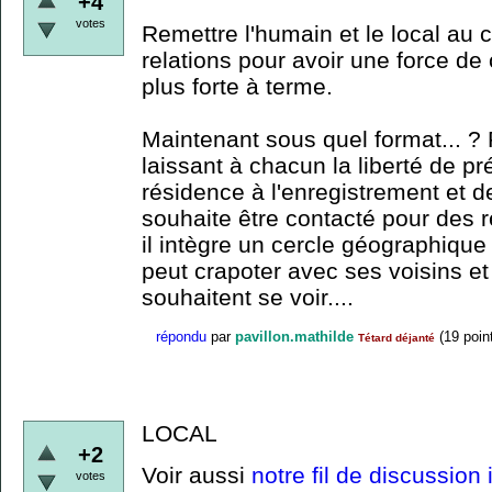
+4
votes
Remettre l'humain et le local au ce
relations pour avoir une force de 
plus forte à terme.
Maintenant sous quel format... ?
laissant à chacun la liberté de pr
résidence à l'enregistrement et de
souhaite être contacté pour des r
il intègre un cercle géographique 
peut crapoter avec ses voisins et
souhaitent se voir....
répondu
par
pavillon.mathilde
(
19
poin
Tétard déjanté
LOCAL
+2
Voir aussi
notre fil de discussion
votes