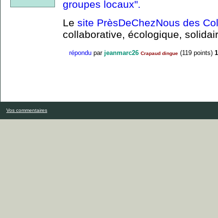
groupes locaux".
Le
site PrèsDeChezNous des Coli
collaborative, écologique, solidai
répondu
par
jeanmarc26
(
119
points)
1
Crapaud dingue
Vos commentaires