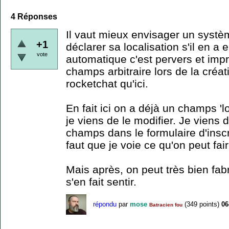
4
Réponses
Il vaut mieux envisager un syst
+1
déclarer sa localisation s'il en a 
vote
automatique c'est pervers et impr
champs arbitraire lors de la créa
rocketchat qu'ici.
En fait ici on a déjà un champs 'loc
je viens de le modifier. Je viens 
champs dans le formulaire d'inscr
faut que je voie ce qu'on peut fair
Mais après, on peut très bien fabr
s'en fait sentir.
répondu
par
mose
(
349
points)
06
Batracien fou