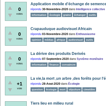
Application mobile d'échange de semenc
0
répondu
30-Novembre-2020
dans
Intelligence collective
votes
information
écologie
graine
échanger
outils
Crapauduque audiovisuel Africain
0
répondu
03-Novembre-2020
dans
Enthousiasme
votes
opinion
médias
afrique
audiovisuel
outils
La dérive des produits Derivés
0
répondu
07-Septembre-2020
dans
Système monétaire
votes
information
finance
convaincre
La vie,la mort ,un arbre ,des forêts pour l'
+1
répondu
28-Aout-2020
dans
Écologie
vote
question
écologie
mort
sépulture
cimetière
Tiers lieu en milieu rural