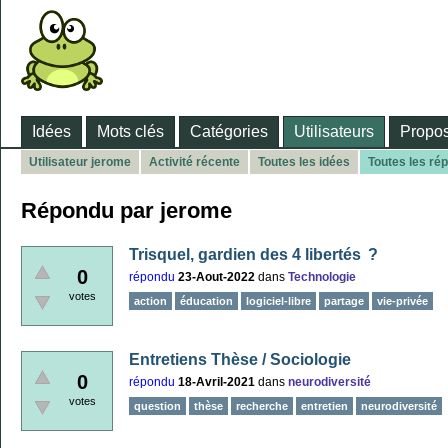
Idées
Mots clés
Catégories
Utilisateurs
Propos
Utilisateur jerome
Activité récente
Toutes les idées
Toutes les ré
Répondu par jerome
Trisquel, gardien des 4 libertés ?
0
répondu
23-Aout-2022
dans
Technologie
votes
action
éducation
logiciel-libre
partage
vie-privée
Entretiens Thèse / Sociologie
0
répondu
18-Avril-2021
dans
neurodiversité
votes
question
thèse
recherche
entretien
neurodiversité