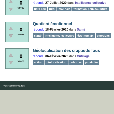
0
répondu
27-Juillet-2020
dans
Intelligence collective
votes
tiers-lieu
rural
monnaie
formation-permaculuture
Quotient émotionnel
0
répondu
18-Février-2020
dans
Santé
votes
santé
intelligence-collective
être-humain
emotions
Géolocalisation des crapauds fous
0
répondu
06-Février-2020
dans
Outillage
votes
action
géolocalisation
cohortes
proximité
Vos commentaires