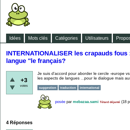
Idées
Mots clés
Catégories
Utilisateurs
Propos
INTERNATIONALISER les crapauds fous : l
langue "le français?
Je suis d'accord pour aborder le cercle -europe 
les aspects de langues ...pour le dialogue mais aus
+3
votes
suggestion
traduction
international
posée
par
mebazaa.sami
(
18
p
Tétard déjanté
4
Réponses