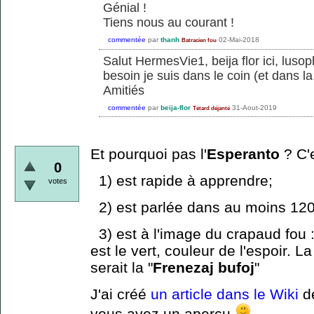
Génial !
Tiens nous au courant !
commentée
par
thanh
02-Mai-2018
Batracien fou
Salut HermesVie1, beija flor ici, lusop
besoin je suis dans le coin (et dans l
Amitiés
commentée
par
beija-flor
31-Aout-2019
Tétard déjanté
Et pourquoi pas l'
Esperanto
? C'e
0
1) est rapide à apprendre;
votes
2) est parlée dans au moins 12
3) est à l'image du crapaud fou 
est le vert, couleur de l'espoir. 
serait la "
Frenezaj bufoj
"
J'ai créé
un article dans le Wiki
de
vous ayez un aperçu