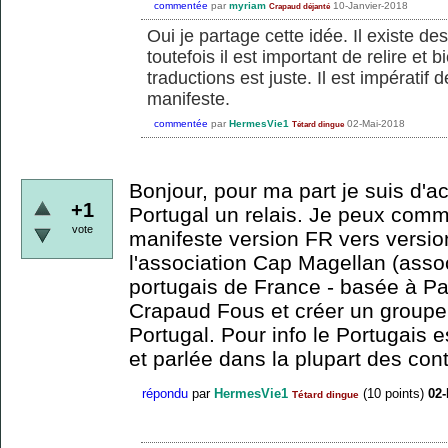
commentée
par
myriam
10-Janvier-2018
Crapaud déjanté
Oui je partage cette idée. Il existe des 
toutefois il est important de relire et 
traductions est juste. Il est impératif 
manifeste.
commentée
par
HermesVie1
02-Mai-2018
Tétard dingue
Bonjour, pour ma part je suis d'a
+1
Portugal un relais. Je peux comm
vote
manifeste version FR vers version
l'association Cap Magellan (asso
portugais de France - basée à Pa
Crapaud Fous et créer un groupe a
Portugal. Pour info le Portugais
et parlée dans la plupart des cont
répondu
par
HermesVie1
(
10
points)
02-
Tétard dingue