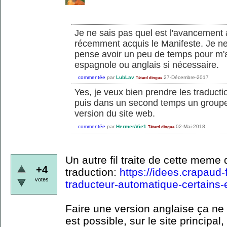
Je ne sais pas quel est l'avancement 
récemment acquis le Manifeste. Je ne 
pense avoir un peu de temps pour m'at
espagnole ou anglais si nécessaire.
commentée
par
LubLav
27-Décembre-2017
Tétard dingue
Yes, je veux bien prendre les traducti
puis dans un second temps un groupe
version du site web.
commentée
par
HermesVie1
02-Mai-2018
Tétard dingue
Un autre fil traite de cette meme 
+4
traduction:
https://idees.crapaud-f
votes
traducteur-automatique-certains-
Faire une version anglaise ça ne 
est possible, sur le site principal