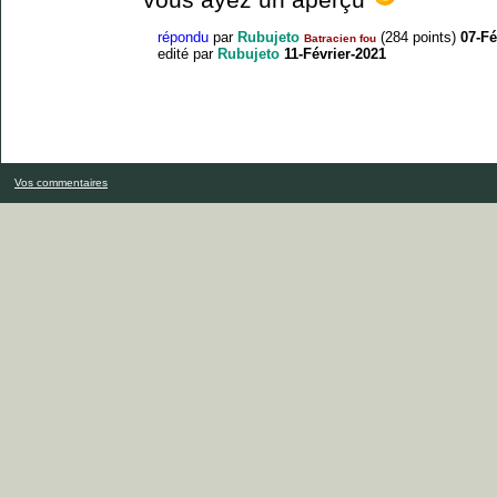
répondu
par
Rubujeto
(
284
points)
07-Fé
Batracien fou
edité
par
Rubujeto
11-Février-2021
Vos commentaires