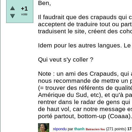
Ben,
+1
vote
Il faudrait que des crapauds qui 
acceptent de traduire tout ou par
traduisent le site, créent des coho
Idem pour les autres langues. Le s
Qui veut s'y coller ?
Note : un ami des Crapauds, qui 
nous recommande de mettre un p
(= trouver des référents de quali
Amérique du Sud, etc), et qu'à part
rentrer dans le radar de gens qu
de haut vol, car notre message es
porté partout, bottom-up (Coaaa).
répondu
par
thanh
(
271
points)
17
Batracien fou