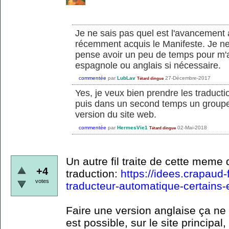
Je ne sais pas quel est l'avancement 
récemment acquis le Manifeste. Je ne 
pense avoir un peu de temps pour m'at
espagnole ou anglais si nécessaire.
commentée
par
LubLav
27-Décembre-2017
Tétard dingue
Yes, je veux bien prendre les traducti
puis dans un second temps un groupe
version du site web.
commentée
par
HermesVie1
02-Mai-2018
Tétard dingue
Un autre fil traite de cette meme 
+4
traduction:
https://idees.crapaud-f
votes
traducteur-automatique-certains-
Faire une version anglaise ça ne 
est possible, sur le site principal