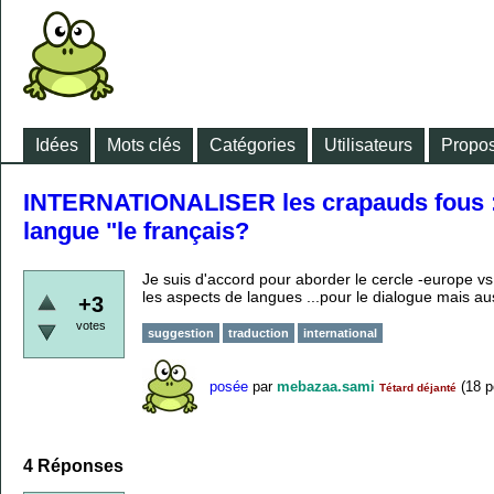
Idées
Mots clés
Catégories
Utilisateurs
Propos
INTERNATIONALISER les crapauds fous : l
langue "le français?
Je suis d'accord pour aborder le cercle -europe 
les aspects de langues ...pour le dialogue mais aus
+3
votes
suggestion
traduction
international
posée
par
mebazaa.sami
(
18
p
Tétard déjanté
4
Réponses