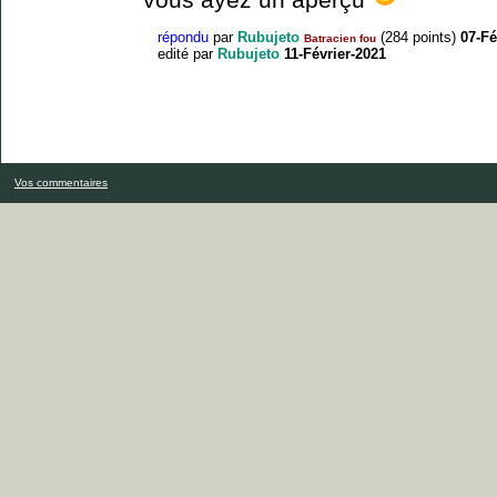
répondu
par
Rubujeto
(
284
points)
07-Fé
Batracien fou
edité
par
Rubujeto
11-Février-2021
Vos commentaires