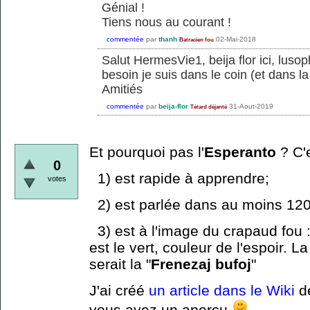
Génial !
Tiens nous au courant !
commentée
par
thanh
02-Mai-2018
Batracien fou
Salut HermesVie1, beija flor ici, lusop
besoin je suis dans le coin (et dans l
Amitiés
commentée
par
beija-flor
31-Aout-2019
Tétard déjanté
Et pourquoi pas l'
Esperanto
? C'e
0
1) est rapide à apprendre;
votes
2) est parlée dans au moins 12
3) est à l'image du crapaud fou 
est le vert, couleur de l'espoir. 
serait la "
Frenezaj bufoj
"
J'ai créé
un article dans le Wiki
de
vous ayez un aperçu