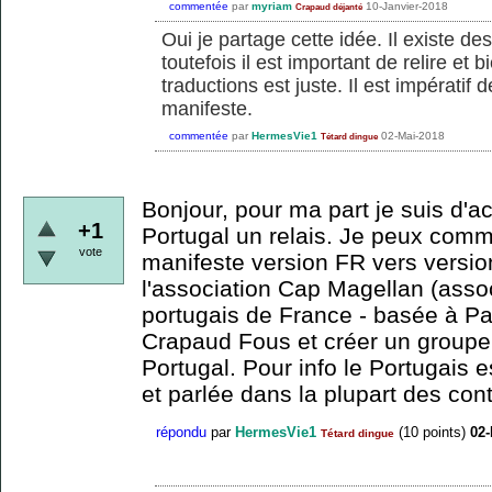
commentée
par
myriam
10-Janvier-2018
Crapaud déjanté
Oui je partage cette idée. Il existe des 
toutefois il est important de relire et 
traductions est juste. Il est impératif 
manifeste.
commentée
par
HermesVie1
02-Mai-2018
Tétard dingue
Bonjour, pour ma part je suis d'a
+1
Portugal un relais. Je peux comm
vote
manifeste version FR vers version
l'association Cap Magellan (asso
portugais de France - basée à Pa
Crapaud Fous et créer un groupe a
Portugal. Pour info le Portugais
et parlée dans la plupart des cont
répondu
par
HermesVie1
(
10
points)
02-
Tétard dingue