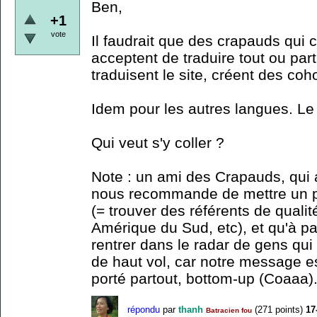
Ben,
+1
vote
Il faudrait que des crapauds qui 
acceptent de traduire tout ou par
traduisent le site, créent des coho
Idem pour les autres langues. Le s
Qui veut s'y coller ?
Note : un ami des Crapauds, qui 
nous recommande de mettre un p
(= trouver des référents de quali
Amérique du Sud, etc), et qu'à part
rentrer dans le radar de gens qu
de haut vol, car notre message es
porté partout, bottom-up (Coaaa).
répondu
par
thanh
(
271
points)
17
Batracien fou