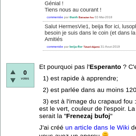
Génial !
Tiens nous au courant !
commentée
par
thanh
02-Mai-2018
Batracien fou
Salut HermesVie1, beija flor ici, lusop
besoin je suis dans le coin (et dans l
Amitiés
commentée
par
beija-flor
31-Aout-2019
Tétard déjanté
Et pourquoi pas l'
Esperanto
? C'e
0
1) est rapide à apprendre;
votes
2) est parlée dans au moins 12
3) est à l'image du crapaud fou 
est le vert, couleur de l'espoir. 
serait la "
Frenezaj bufoj
"
J'ai créé
un article dans le Wiki
de
vous ayez un aperçu