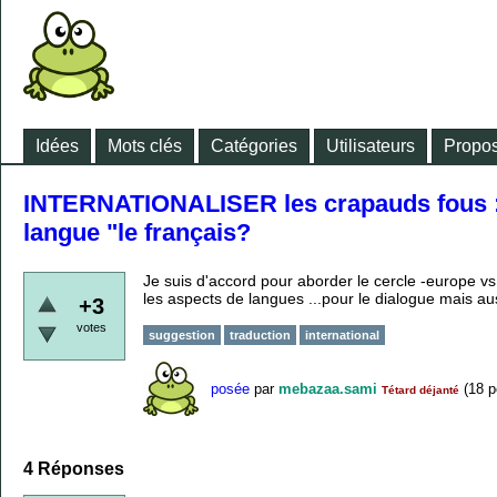
Idées
Mots clés
Catégories
Utilisateurs
Propos
INTERNATIONALISER les crapauds fous : l
langue "le français?
Je suis d'accord pour aborder le cercle -europe 
les aspects de langues ...pour le dialogue mais aus
+3
votes
suggestion
traduction
international
posée
par
mebazaa.sami
(
18
p
Tétard déjanté
4
Réponses