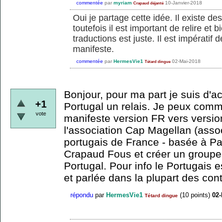
commentée
par
myriam
10-Janvier-2018
Crapaud déjanté
Oui je partage cette idée. Il existe des 
toutefois il est important de relire et 
traductions est juste. Il est impératif 
manifeste.
commentée
par
HermesVie1
02-Mai-2018
Tétard dingue
Bonjour, pour ma part je suis d'a
+1
Portugal un relais. Je peux comm
vote
manifeste version FR vers version
l'association Cap Magellan (asso
portugais de France - basée à Pa
Crapaud Fous et créer un groupe a
Portugal. Pour info le Portugais
et parlée dans la plupart des cont
répondu
par
HermesVie1
(
10
points)
02-
Tétard dingue