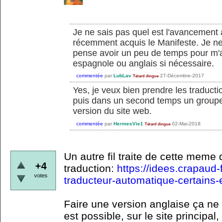
Je ne sais pas quel est l'avancement 
récemment acquis le Manifeste. Je ne 
pense avoir un peu de temps pour m'at
espagnole ou anglais si nécessaire.
commentée
par
LubLav
27-Décembre-2017
Tétard dingue
Yes, je veux bien prendre les traducti
puis dans un second temps un groupe
version du site web.
commentée
par
HermesVie1
02-Mai-2018
Tétard dingue
Un autre fil traite de cette meme 
+4
traduction:
https://idees.crapaud-f
votes
traducteur-automatique-certains-
Faire une version anglaise ça ne 
est possible, sur le site principal