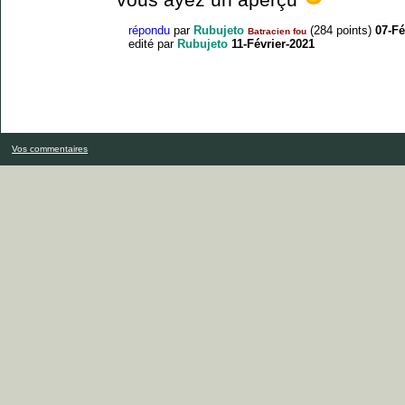
répondu
par
Rubujeto
(
284
points)
07-Fé
Batracien fou
edité
par
Rubujeto
11-Février-2021
Vos commentaires