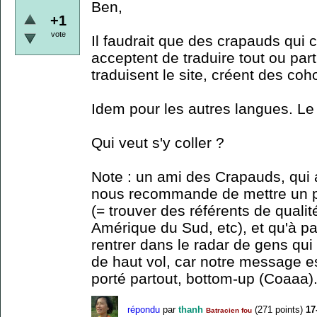
Ben,
+1
vote
Il faudrait que des crapauds qui 
acceptent de traduire tout ou par
traduisent le site, créent des coho
Idem pour les autres langues. Le s
Qui veut s'y coller ?
Note : un ami des Crapauds, qui 
nous recommande de mettre un p
(= trouver des référents de quali
Amérique du Sud, etc), et qu'à part
rentrer dans le radar de gens qu
de haut vol, car notre message es
porté partout, bottom-up (Coaaa).
répondu
par
thanh
(
271
points)
17
Batracien fou