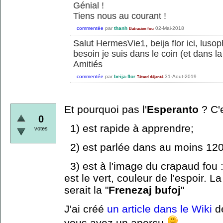
Génial !
Tiens nous au courant !
commentée
par
thanh
02-Mai-2018
Batracien fou
Salut HermesVie1, beija flor ici, lusop
besoin je suis dans le coin (et dans l
Amitiés
commentée
par
beija-flor
31-Aout-2019
Tétard déjanté
Et pourquoi pas l'
Esperanto
? C'e
0
1) est rapide à apprendre;
votes
2) est parlée dans au moins 12
3) est à l'image du crapaud fou 
est le vert, couleur de l'espoir. 
serait la "
Frenezaj bufoj
"
J'ai créé
un article dans le Wiki
de
vous ayez un aperçu