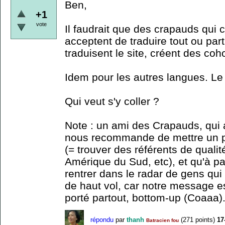
Ben,
+1
vote
Il faudrait que des crapauds qui 
acceptent de traduire tout ou par
traduisent le site, créent des coho
Idem pour les autres langues. Le s
Qui veut s'y coller ?
Note : un ami des Crapauds, qui 
nous recommande de mettre un p
(= trouver des référents de quali
Amérique du Sud, etc), et qu'à part
rentrer dans le radar de gens qu
de haut vol, car notre message es
porté partout, bottom-up (Coaaa).
répondu
par
thanh
(
271
points)
17
Batracien fou