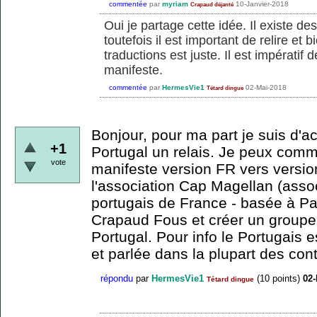
commentée
par
myriam
10-Janvier-2018
Crapaud déjanté
Oui je partage cette idée. Il existe des 
toutefois il est important de relire et 
traductions est juste. Il est impératif 
manifeste.
commentée
par
HermesVie1
02-Mai-2018
Tétard dingue
Bonjour, pour ma part je suis d'a
+1
Portugal un relais. Je peux comm
vote
manifeste version FR vers version
l'association Cap Magellan (asso
portugais de France - basée à Pa
Crapaud Fous et créer un groupe a
Portugal. Pour info le Portugais
et parlée dans la plupart des cont
répondu
par
HermesVie1
(
10
points)
02-
Tétard dingue