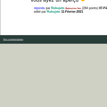
répondu
par
Rubujeto
(
284
points)
07-Fé
Batracien fou
edité
par
Rubujeto
11-Février-2021
Vos commentaires