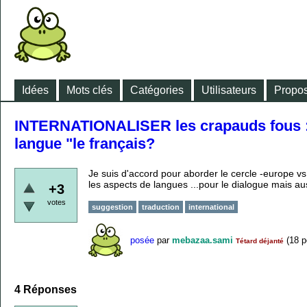
Idées
Mots clés
Catégories
Utilisateurs
Propos
INTERNATIONALISER les crapauds fous : l
langue "le français?
Je suis d'accord pour aborder le cercle -europe 
les aspects de langues ...pour le dialogue mais aus
+3
votes
suggestion
traduction
international
posée
par
mebazaa.sami
(
18
p
Tétard déjanté
4
Réponses