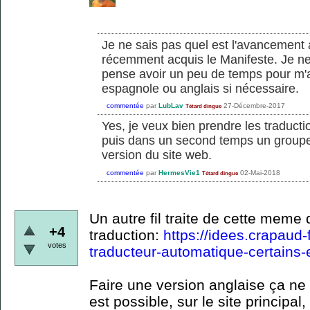
Je ne sais pas quel est l'avancement 
récemment acquis le Manifeste. Je ne 
pense avoir un peu de temps pour m'at
espagnole ou anglais si nécessaire.
commentée
par
LubLav
27-Décembre-2017
Tétard dingue
Yes, je veux bien prendre les traducti
puis dans un second temps un groupe
version du site web.
commentée
par
HermesVie1
02-Mai-2018
Tétard dingue
Un autre fil traite de cette meme 
+4
traduction:
https://idees.crapaud-f
votes
traducteur-automatique-certains-
Faire une version anglaise ça ne 
est possible, sur le site principal