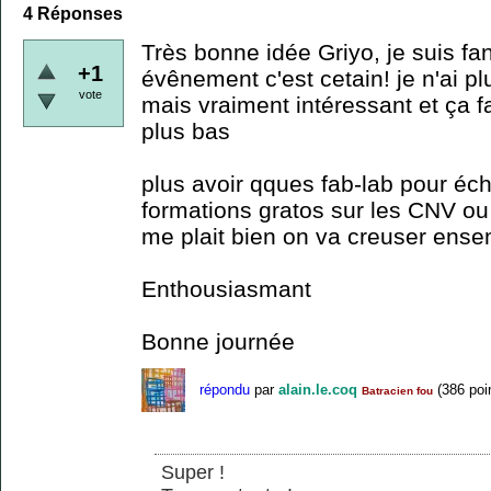
4
Réponses
Très bonne idée Griyo, je suis fan.
+1
évênement c'est cetain! je n'ai plu
vote
mais vraiment intéressant et ça fa
plus bas
plus avoir qques fab-lab pour éc
formations gratos sur les CNV ou
me plait bien on va creuser ense
Enthousiasmant
Bonne journée
répondu
par
alain.le.coq
(
386
poi
Batracien fou
Super !