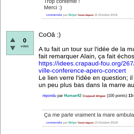
Trop contente !
Merci :)
commentée
par
Griyo
11-Octobre-2018
Tétard déjanté
CoOâ :)
0
votes
A tu fait un tour sur l'idée de l
fait remarquer Alain, ça fait écho
https://idees.crapaud-fou.org/26
ville-conference-apero-concert
Le lien verre l'idée en question; il
un peu plus bas dans la marre au
répondu
par
Human42
(
100
points)
13
Crapaud dingue
Ça me parle vraiment la mare ambula
commentée
par
Griyo
13-Octobre-2018
Tétard déjanté