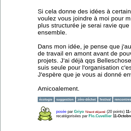
Si cela donne des idées à certain
voulez vous joindre à moi pour m
plus structurée je serai ravie que
ensemble.
Dans mon idée, je pense que j'au
de travail en amont avant de pouv
projets. J'ai déjà qqs Belleschose
suis seule pour l'organisation c'
J'espère que je vous ai donné en
Amicoalement.
écologie
suggestion
zéro-déchet
festival
rencontre
posée
par
Griyo
(
20
points)
11
Tétard déjanté
recatégorisées
par
Flo.Cuvellier
11-Octobr