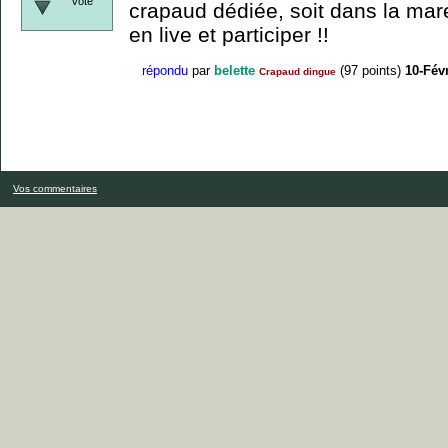
vote
crapaud dédiée, soit dans la ma
en live et participer !!
répondu
par
belette
(
97
points)
10-Fév
Crapaud dingue
Vos commentaires