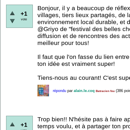
Bonjour, il y a beaucoup de réfle
+1
villages, tiers lieux partagés, de 
vote
environnement local durable, et d
@Griyo de "festival des belles ch
diffusion et de rencontres des act
meilleur pour tous!
Il faut que l'on fasse du lien entr
ton idée est vraiment super!
Tiens-nous au courant! C'est sup
répondu
par
alain.le.coq
(
386
poi
Batracien fou
Trop bien!! N'hésite pas à faire 
+1
temps voulu, et à partager ton pro