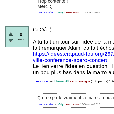
Trop contente !
Merci :)
commentée
par
Griyo
11-Octobre-2018
Tétard déjanté
CoOâ :)
0
votes
A tu fait un tour sur l'idée de l
fait remarquer Alain, ça fait écho
https://idees.crapaud-fou.org/26
ville-conference-apero-concert
Le lien verre l'idée en question; il
un peu plus bas dans la marre au
répondu
par
Human42
(
100
points)
13
Crapaud dingue
Ça me parle vraiment la mare ambula
commentée
par
Griyo
13-Octobre-2018
Tétard déjanté