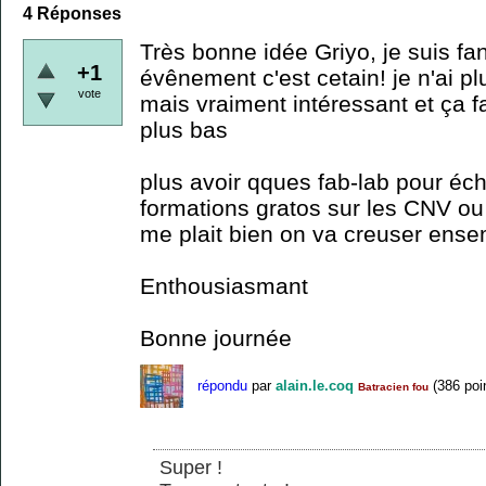
4
Réponses
Très bonne idée Griyo, je suis fan.
+1
évênement c'est cetain! je n'ai plu
vote
mais vraiment intéressant et ça fa
plus bas
plus avoir qques fab-lab pour éc
formations gratos sur les CNV ou
me plait bien on va creuser ense
Enthousiasmant
Bonne journée
répondu
par
alain.le.coq
(
386
poi
Batracien fou
Super !