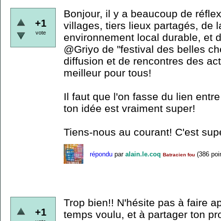
Bonjour, il y a beaucoup de réfle
+1
villages, tiers lieux partagés, de 
vote
environnement local durable, et d
@Griyo de "festival des belles ch
diffusion et de rencontres des act
meilleur pour tous!
Il faut que l'on fasse du lien entr
ton idée est vraiment super!
Tiens-nous au courant! C'est sup
répondu
par
alain.le.coq
(
386
poi
Batracien fou
Trop bien!! N'hésite pas à faire 
+1
temps voulu, et à partager ton pro