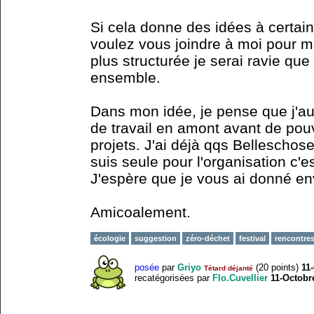
Si cela donne des idées à certain
voulez vous joindre à moi pour m
plus structurée je serai ravie que
ensemble.
Dans mon idée, je pense que j'au
de travail en amont avant de pouv
projets. J'ai déjà qqs Belleschose
suis seule pour l'organisation c'
J'espère que je vous ai donné en
Amicoalement.
écologie
suggestion
zéro-déchet
festival
rencontre
posée
par
Griyo
(
20
points)
11
Tétard déjanté
recatégorisées
par
Flo.Cuvellier
11-Octobr