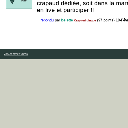
vote
crapaud dédiée, soit dans la ma
en live et participer !!
répondu
par
belette
(
97
points)
10-Fév
Crapaud dingue
Vos commentaires