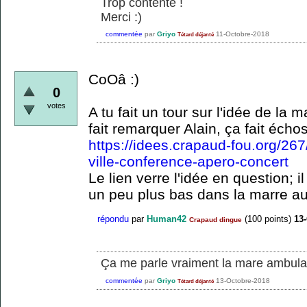
Trop contente !
Merci :)
commentée
par
Griyo
11-Octobre-2018
Tétard déjanté
CoOâ :)
0
votes
A tu fait un tour sur l'idée de l
fait remarquer Alain, ça fait écho
https://idees.crapaud-fou.org/26
ville-conference-apero-concert
Le lien verre l'idée en question; il
un peu plus bas dans la marre au
répondu
par
Human42
(
100
points)
13
Crapaud dingue
Ça me parle vraiment la mare ambula
commentée
par
Griyo
13-Octobre-2018
Tétard déjanté