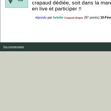
vote
crapaud dédiée, soit dans la ma
en live et participer !!
répondu
par
belette
(
97
points)
10-Fév
Crapaud dingue
Vos commentaires