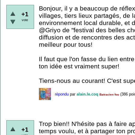
Bonjour, il y a beaucoup de réfle
+1
villages, tiers lieux partagés, de 
vote
environnement local durable, et d
@Griyo de "festival des belles ch
diffusion et de rencontres des act
meilleur pour tous!
Il faut que l'on fasse du lien entr
ton idée est vraiment super!
Tiens-nous au courant! C'est sup
répondu
par
alain.le.coq
(
386
poi
Batracien fou
Trop bien!! N'hésite pas à faire 
+1
temps voulu, et à partager ton pro