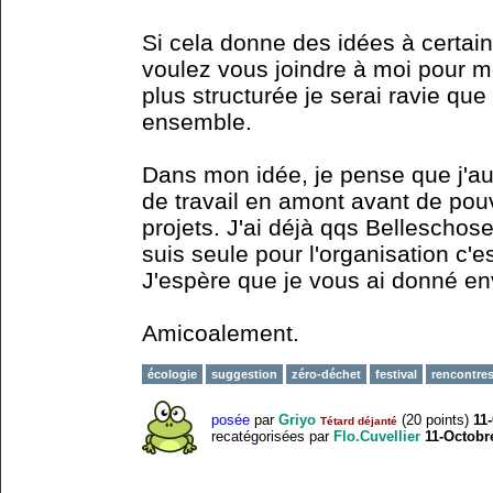
Si cela donne des idées à certain
voulez vous joindre à moi pour m
plus structurée je serai ravie que
ensemble.
Dans mon idée, je pense que j'au
de travail en amont avant de pouv
projets. J'ai déjà qqs Belleschose
suis seule pour l'organisation c'
J'espère que je vous ai donné en
Amicoalement.
écologie
suggestion
zéro-déchet
festival
rencontre
posée
par
Griyo
(
20
points)
11
Tétard déjanté
recatégorisées
par
Flo.Cuvellier
11-Octobr