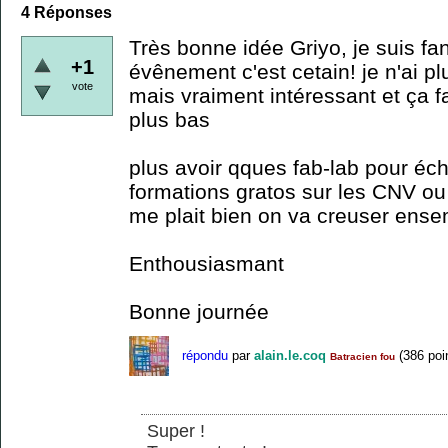
4
Réponses
Très bonne idée Griyo, je suis fan.
+1
évênement c'est cetain! je n'ai plu
vote
mais vraiment intéressant et ça fa
plus bas
plus avoir qques fab-lab pour éc
formations gratos sur les CNV ou
me plait bien on va creuser ense
Enthousiasmant
Bonne journée
répondu
par
alain.le.coq
(
386
poi
Batracien fou
Super !