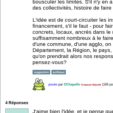
bousculer les limites. S'il n'y en 
des collectivités, histoire de fair
L'idée est de court-circuiter les in
financement, s'il le faut - pour fa
concrets, locaux, ancrés dans le r
suffisamment nombreux à le faire 
d'une commune, d'une agglo, on p
Département, la Région, le pays,
qu'on prendrait alors nos respons
pensez-vous?
suggestion
politique
posée
par
OChapelle
(
166
po
Crapaud déjanté
4
Réponses
J'aime bien l'idée, et je pense q