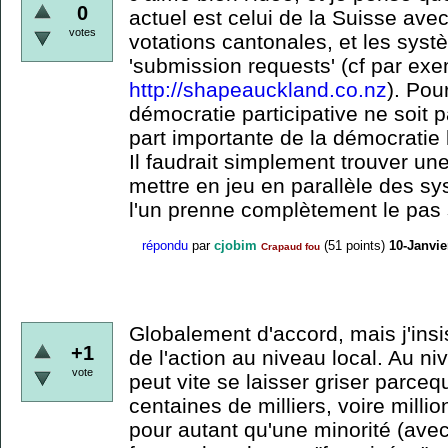
0
actuel est celui de la Suisse ave
votes
votations cantonales, et les sys
'submission requests' (cf par ex
http://shapeauckland.co.nz
). Pou
démocratie participative ne soit 
part importante de la démocratie l
Il faudrait simplement trouver un
mettre en jeu en parallèle des s
l'un prenne complètement le pas s
répondu
par
cjobim
(
51
points)
10-Janvie
Crapaud fou
Globalement d'accord, mais j'insi
+1
de l'action au niveau local. Au n
vote
peut vite se laisser griser parceq
centaines de milliers, voire milli
pour autant qu'une minorité (avec