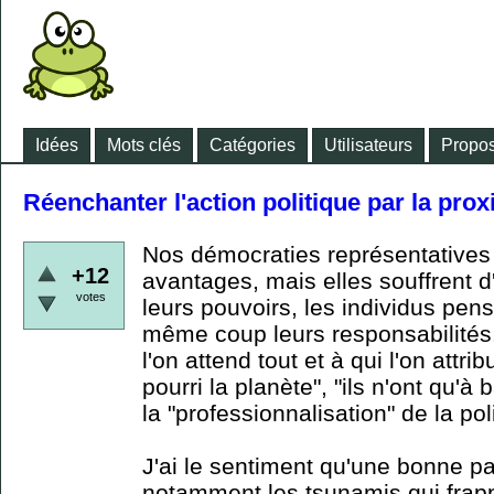
Idées
Mots clés
Catégories
Utilisateurs
Propos
Réenchanter l'action politique par la prox
Nos démocraties représentatives
+12
avantages, mais elles souffrent d
votes
leurs pouvoirs, les individus pen
même coup leurs responsabilités.
l'on attend tout et à qui l'on attri
pourri la planète", "ils n'ont qu'à 
la "professionnalisation" de la po
J'ai le sentiment qu'une bonne p
notamment les tsunamis qui frappe