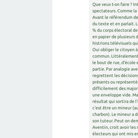
Que veux t-on faire ? I
spectateurs. Comme la b
Avant le référendum de 
du texte et en parlait. 
% du corps électoral de
en papier de plusieurs d
histrions télévisuels qu
Oui obliger le citoyen à
commun. Littéralement l
le bout de rue, d'école 
partie. Par analogie av
regrettent les décision
présents ou représenté
difficilement des majori
une enveloppe vide. Mais
résultat qui sortira de 
c'est être un mineur (au
charbon). Le mineur a de
son tuteur. Peut on dem
Aventin, croit avoir les
électeurs qui ont mis en