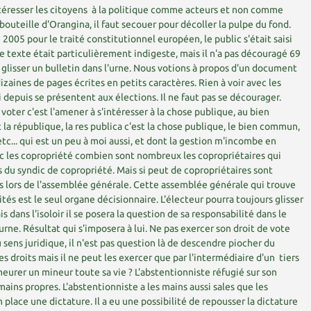
ntéresser les citoyens à la politique comme acteurs et non comme
outeille d'Orangina, il faut secouer pour décoller la pulpe du fond.
2005 pour le traité constitutionnel européen, le public s'était saisi
Le texte était particulièrement indigeste, mais il n'a pas découragé 69
 glisser un bulletin dans l'urne. Nous votions à propos d'un document
izaines de pages écrites en petits caractères. Rien à voir avec les
i depuis se présentent aux élections. Il ne faut pas se décourager.
 voter c'est l'amener à s'intéresser à la chose publique, au bien
a république, la res publica c'est la chose publique, le bien commun,
etc... qui est un peu à moi aussi, et dont la gestion m'incombe en
ec les copropriété combien sont nombreux les copropriétaires qui
s du syndic de copropriété. Mais si peut de copropriétaires sont
s lors de l'assemblée générale. Cette assemblée générale qui trouve
tés est le seul organe décisionnaire. L'électeur pourra toujours glisser
 dans l'isoloir il se posera la question de sa responsabilité dans le
l'urne. Résultat qui s'imposera à lui. Ne pas exercer son droit de vote
 sens juridique, il n'est pas question là de descendre piocher du
s droits mais il ne peut les exercer que par l'intermédiaire d'un tiers
eurer un mineur toute sa vie ? L'abstentionniste réfugié sur son
 mains propres. L'abstentionniste a les mains aussi sales que les
 place une dictature. Il a eu une possibilité de repousser la dictature