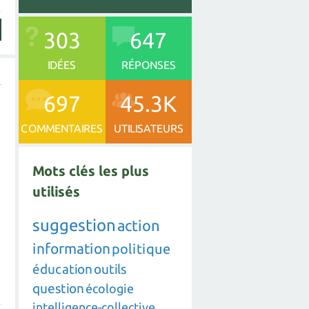
303
647
IDÉES
RÉPONSES
697
45.3K
COMMENTAIRES
UTILISATEURS
Mots clés les plus
utilisés
suggestion
action
information
politique
éducation
outils
question
écologie
intelligence-collective