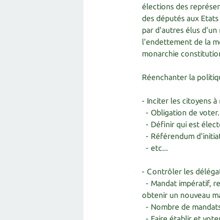
élections des représen
des députés aux Etats
par d'autres élus d'un 
l'endettement de la m
monarchie constitutionne
Réenchanter la politiq
- Inciter les citoyens 
- Obligation de voter.
- Définir qui est élect
- Référendum d'initiat
- etc...
- Contrôler les déléga
- Mandat impératif, r
obtenir un nouveau m
- Nombre de mandats,
- Faire établir et vote