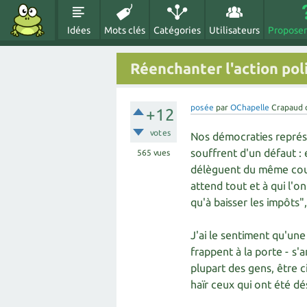
Idées
Mots clés
Catégories
Utilisateurs
Proposer
Réenchanter l'action poli
posée
par
OChapelle
Crapaud 
+12
votes
Nos démocraties représe
souffrent d'un défaut : 
565
vues
délèguent du même coup 
attend tout et à qui l'on
qu'à baisser les impôts"
J'ai le sentiment qu'un
frappent à la porte - s'
plupart des gens, être c
haïr ceux qui ont été d