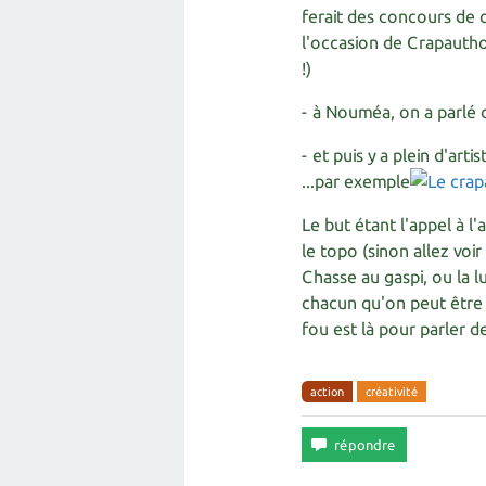
ferait des concours de c
l'occasion de Crapautho
!)
- à Nouméa, on a parlé 
- et puis y a plein d'art
...par exemple
Le but étant l'appel à l
le topo (sinon allez voir
Chasse au gaspi, ou la lu
chacun qu'on peut être 
fou est là pour parler d
action
créativité