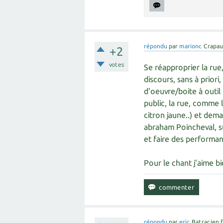
répondu
par
marionc
Crapau
+2
votes
Se réapproprier la rue
discours, sans à priori
d'oeuvre/boite à outil
public, la rue, comme l
citron jaune..) et dem
abraham Poincheval, s
et faire des performa
Pour le chant j'aime b
répondu
par
eric
Batracien 