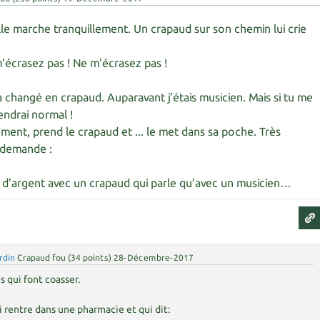
lle marche tranquillement. Un crapaud sur son chemin lui crie
m’écrasez pas ! Ne m’écrasez pas !
a changé en crapaud. Auparavant j’étais musicien. Mais si tu me
iendrai normal !
dement, prend le crapaud et ... le met dans sa poche. Très
i demande :
s d’argent avec un crapaud qui parle qu’avec un musicien…
rdin
Crapaud fou
(
34
points)
28-Décembre-2017
s qui font coasser.
i rentre dans une pharmacie et qui dit: