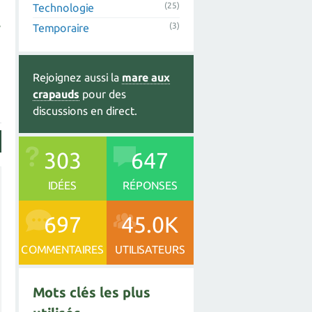
(25)
Technologie
s
(3)
Temporaire
Rejoignez aussi la
mare aux
crapauds
pour des
discussions en direct.
303
647
IDÉES
RÉPONSES
697
45.0K
COMMENTAIRES
UTILISATEURS
Mots clés les plus