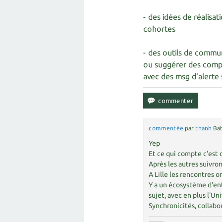
- des idées de réalisa
cohortes
- des outils de commun
ou suggérer des compor
avec des msg d'alerte 
commentée
par
thanh
Bat
Yep
Et ce qui compte c'est 
Après les autres suivron
A Lille les rencontres 
Y a un écosystème d'ent
sujet, avec en plus l'Un
Synchronicités, collabor