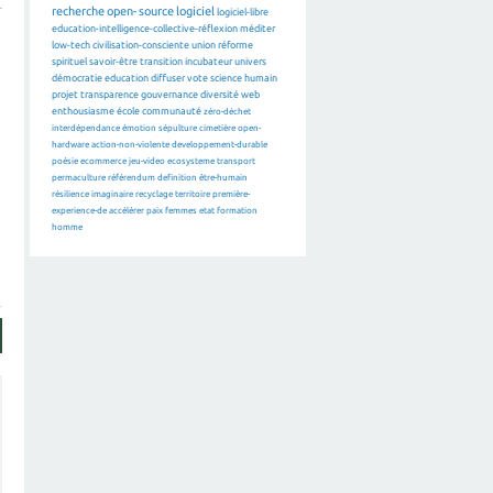
recherche
open-source
logiciel
logiciel-libre
education-intelligence-collective-réflexion
méditer
low-tech
civilisation-consciente
union
réforme
spirituel
savoir-être
transition
incubateur
univers
démocratie
education
diffuser
vote
science
humain
projet
transparence
gouvernance
diversité
web
enthousiasme
école
communauté
zéro-déchet
interdépendance
émotion
sépulture
cimetière
open-
hardware
action-non-violente
developpement-durable
poésie
ecommerce
jeu-video
ecosysteme
transport
permaculture
référendum
definition
être-humain
résilience
imaginaire
recyclage
territoire
première-
experience-de
accélérer
paix
femmes
etat
formation
homme