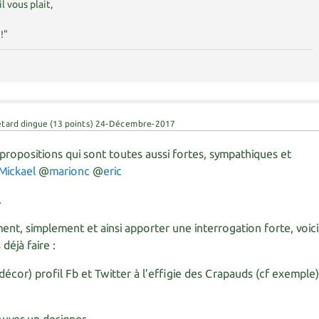
il vous plait,
!"
étard dingue
(
13
points)
24-Décembre-2017
propositions qui sont toutes aussi fortes, sympathiques et
Mickael
@
marionc
@
eric
.
nt, simplement et ainsi apporter une interrogation forte, voici
déjà faire :
écor) profil Fb et Twitter à l’effigie des Crapauds (cf exemple