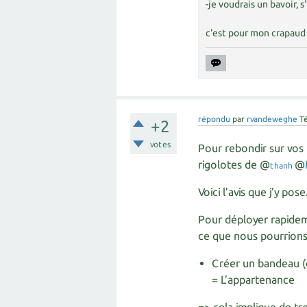
-je voudrais un bavoir, s'
c'est pour mon crapaud 
répondu
par
rvandeweghe
T
+2
votes
Pour rebondir sur vos 
rigolotes de @
@
thanh
Voici l’avis que j’y pose
Pour déployer rapideme
ce que nous pourrions 
Créer un bandeau (d
= L’appartenance