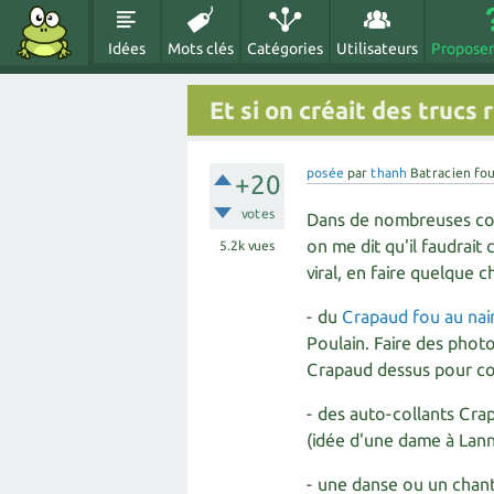
Idées
Mots clés
Catégories
Utilisateurs
Proposer
Et si on créait des trucs
posée
par
thanh
Batracien fo
+20
votes
Dans de nombreuses conf
on me dit qu'il faudrai
5.2k
vues
viral, en faire quelque 
- du
Crapaud fou au nain
Poulain. Faire des phot
Crapaud dessus pour co
- des auto-collants Crap
(idée d'une dame à Lann
- une danse ou un chant