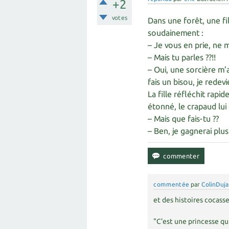
+2
votes
Dans une forêt, une fi
soudainement :
– Je vous en prie, ne 
– Mais tu parles ??!!
– Oui, une sorcière m’
fais un bisou, je redev
La fille réfléchit rapi
étonné, le crapaud lu
– Mais que fais-tu ??
– Ben, je gagnerai plu
commentée
par
ColinDuja
et des histoires cocasse
"C'est une princesse qu