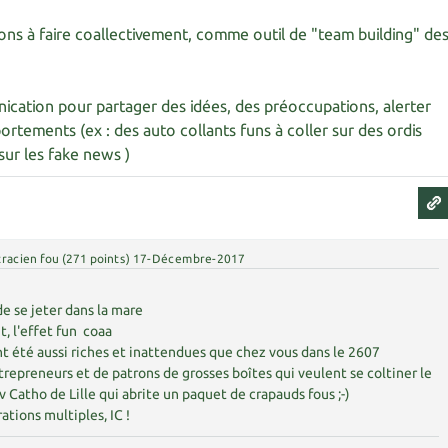
tions à faire coallectivement, comme outil de "team building" de
ication pour partager des idées, des préoccupations, alerter
tements (ex : des auto collants funs à coller sur des ordis
sur les fake news )
racien fou
(
271
points)
17-Décembre-2017
de se jeter dans la mare
t, l'effet fun coaa
ont été aussi riches et inattendues que chez vous dans le 2607
repreneurs et de patrons de grosses boîtes qui veulent se coltiner le
iv Catho de Lille qui abrite un paquet de crapauds fous ;-)
ations multiples, IC !