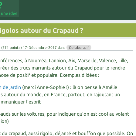
 une idée
 rigolos autour du Crapaud ?
u
(
271
points)
17-Décembre-2017
dans
Collaboratif
érences, à Nouméa, Lannion, Aix, Marseille, Valence, Lille,
t créer des trucs marrants autour du Crapaud pour le rendre
chose de positif et populaire. Exemples d'idées :
 de jardin
(merci Anne-Sophie !) : là on pense à Amélie
os autour du monde, en France, partout, en rajoutant un
mmuniquer l'esprit
auds sur les voitures, pour indiquer qu'on est cool au volant
ion)
 du crapaud, aussi rigolo, déjanté et bouffon que possible. On