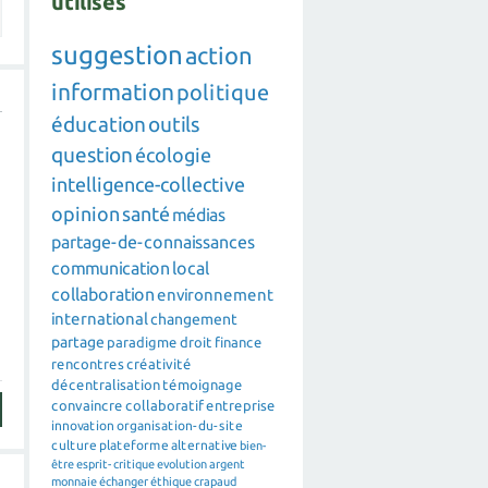
utilisés
suggestion
action
information
politique
éducation
outils
question
écologie
intelligence-collective
opinion
santé
médias
partage-de-connaissances
communication
local
collaboration
environnement
international
changement
partage
paradigme
droit
finance
rencontres
créativité
décentralisation
témoignage
convaincre
collaboratif
entreprise
innovation
organisation-du-site
culture
plateforme
alternative
bien-
être
esprit-critique
evolution
argent
monnaie
échanger
éthique
crapaud