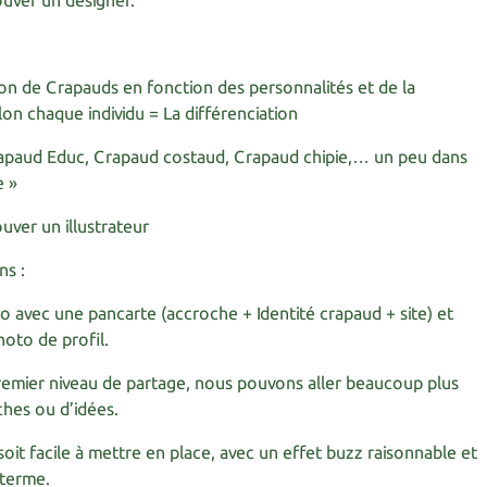
ouver un designer.
on de Crapauds en fonction des personnalités et de la
lon chaque individu = La différenciation
rapaud Educ, Crapaud costaud, Crapaud chipie,… un peu dans
e »
uver un illustrateur
ns :
 avec une pancarte (accroche + Identité crapaud + site) et
oto de profil.
remier niveau de partage, nous pouvons aller beaucoup plus
ches ou d’idées.
soit facile à mettre en place, avec un effet buzz raisonnable et
 terme.