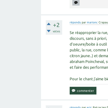
répondu
par
marionc
Crapau
+2
votes
Se réapproprier la rue
discours, sans à priori
d'oeuvre/boite à outil
public, la rue, comme l
citron jaune..) et dem
abraham Poincheval, s
et faire des performa
Pour le chant j'aime b
répondu
par
eric
Batracien 