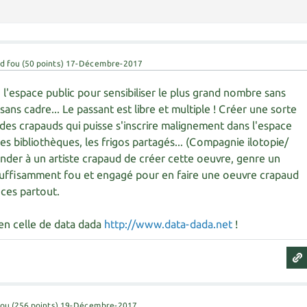
d fou
(
50
points)
17-Décembre-2017
, l'espace public pour sensibiliser le plus grand nombre sans
, sans cadre... Le passant est libre et multiple ! Créer une sorte
 des crapauds qui puisse s'inscrire malignement dans l'espace
es bibliothèques, les frigos partagés... (Compagnie ilotopie/
ander à un artiste crapaud de créer cette oeuvre, genre un
uffisamment fou et engagé pour en faire une oeuvre crapaud
nces partout.
ien celle de data dada
http://www.data-dada.net
!
fou
(
256
points)
19-Décembre-2017