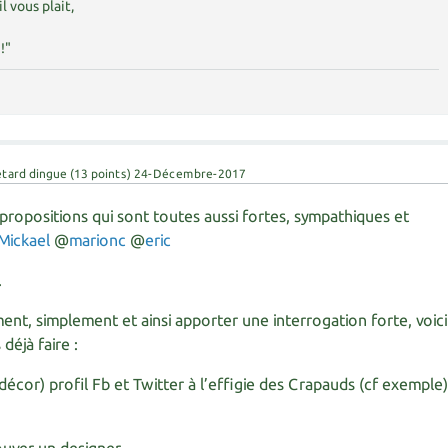
il vous plait,
!"
étard dingue
(
13
points)
24-Décembre-2017
propositions qui sont toutes aussi fortes, sympathiques et
Mickael
@
marionc
@
eric
.
nt, simplement et ainsi apporter une interrogation forte, voici
déjà faire :
écor) profil Fb et Twitter à l’effigie des Crapauds (cf exemple