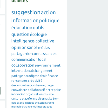
utilisés
suggestion
action
information
politique
éducation
outils
question
écologie
intelligence-collective
opinion
santé
médias
partage-de-connaissances
communication
local
collaboration
environnement
international
changement
partage
paradigme
droit
finance
rencontres
créativité
décentralisation
témoignage
convaincre
collaboratif
entreprise
innovation
organisation-du-site
culture
plateforme
alternative
bien-
être
esprit-critique
evolution
argent
monnaie
échanger
éthique
crapaud