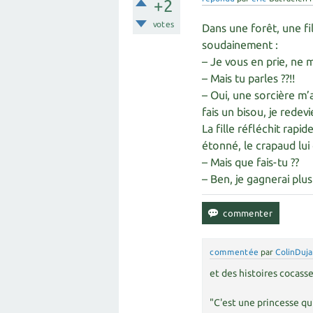
+2
votes
Dans une forêt, une fi
soudainement :
– Je vous en prie, ne 
– Mais tu parles ??!!
– Oui, une sorcière m’
fais un bisou, je redev
La fille réfléchit rapi
étonné, le crapaud lu
– Mais que fais-tu ??
– Ben, je gagnerai plu
commentée
par
ColinDuja
et des histoires cocasse
"C'est une princesse qu