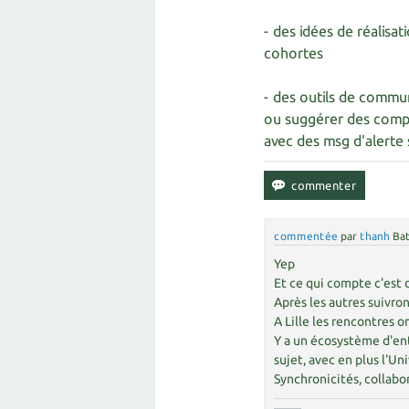
- des idées de réalisa
cohortes
- des outils de commun
ou suggérer des compor
avec des msg d'alerte 
commentée
par
thanh
Bat
Yep
Et ce qui compte c'est 
Après les autres suivron
A Lille les rencontres 
Y a un écosystème d'ent
sujet, avec en plus l'Un
Synchronicités, collabor