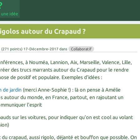
 une idée
 rigolos autour du Crapaud ?
u
(
271
points)
17-Décembre-2017
dans
Collaboratif
érences, à Nouméa, Lannion, Aix, Marseille, Valence, Lille,
t créer des trucs marrants autour du Crapaud pour le rendre
chose de positif et populaire. Exemples d'idées :
 de jardin
(merci Anne-Sophie !) : là on pense à Amélie
os autour du monde, en France, partout, en rajoutant un
mmuniquer l'esprit
auds sur les voitures, pour indiquer qu'on est cool au volant
ion)
 du crapaud, aussi rigolo, déjanté et bouffon que possible. On