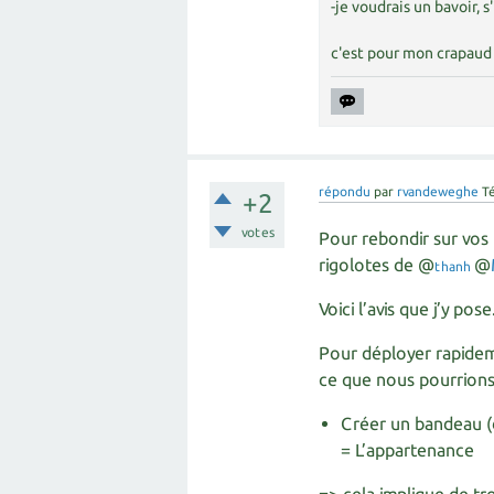
-je voudrais un bavoir, s'
c'est pour mon crapaud 
répondu
par
rvandeweghe
T
+2
votes
Pour rebondir sur vos 
rigolotes de @
@
thanh
Voici l’avis que j’y pose
Pour déployer rapideme
ce que nous pourrions 
Créer un bandeau (d
= L’appartenance