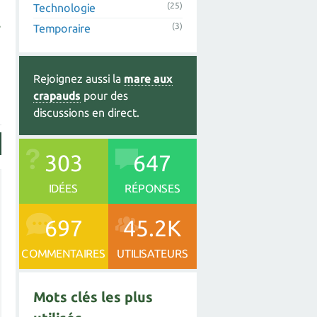
(25)
Technologie
s
(3)
Temporaire
Rejoignez aussi la
mare aux
crapauds
pour des
discussions en direct.
303
647
IDÉES
RÉPONSES
697
45.2K
COMMENTAIRES
UTILISATEURS
Mots clés les plus