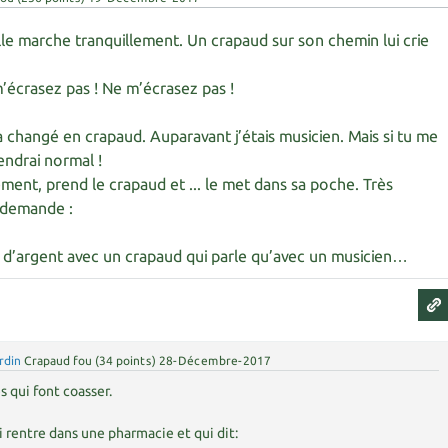
lle marche tranquillement. Un crapaud sur son chemin lui crie
m’écrasez pas ! Ne m’écrasez pas !
a changé en crapaud. Auparavant j’étais musicien. Mais si tu me
iendrai normal !
dement, prend le crapaud et ... le met dans sa poche. Très
i demande :
s d’argent avec un crapaud qui parle qu’avec un musicien…
rdin
Crapaud fou
(
34
points)
28-Décembre-2017
s qui font coasser.
i rentre dans une pharmacie et qui dit: