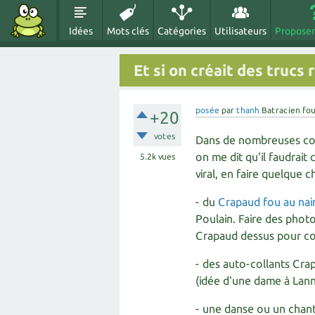
Idées
Mots clés
Catégories
Utilisateurs
Proposer
Et si on créait des trucs
posée
par
thanh
Batracien fo
+20
votes
Dans de nombreuses conf
on me dit qu'il faudrai
5.2k
vues
viral, en faire quelque 
- du
Crapaud fou au nain
Poulain. Faire des phot
Crapaud dessus pour co
- des auto-collants Crap
(idée d'une dame à Lann
- une danse ou un chant