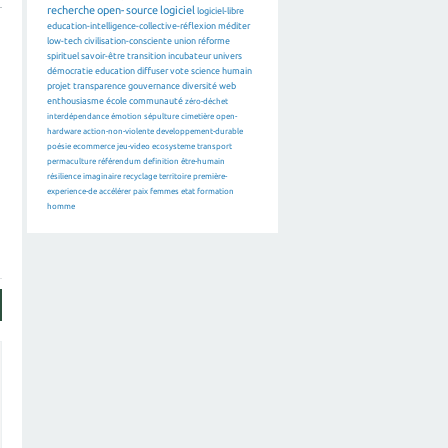
recherche
open-source
logiciel
logiciel-libre
education-intelligence-collective-réflexion
méditer
low-tech
civilisation-consciente
union
réforme
spirituel
savoir-être
transition
incubateur
univers
démocratie
education
diffuser
vote
science
humain
projet
transparence
gouvernance
diversité
web
enthousiasme
école
communauté
zéro-déchet
interdépendance
émotion
sépulture
cimetière
open-
hardware
action-non-violente
developpement-durable
poésie
ecommerce
jeu-video
ecosysteme
transport
permaculture
référendum
definition
être-humain
résilience
imaginaire
recyclage
territoire
première-
experience-de
accélérer
paix
femmes
etat
formation
homme