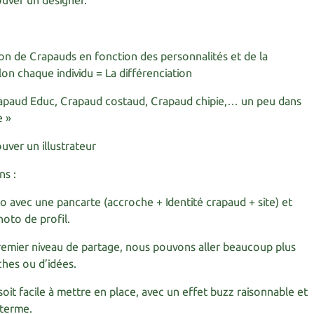
ouver un designer.
on de Crapauds en fonction des personnalités et de la
lon chaque individu = La différenciation
rapaud Educ, Crapaud costaud, Crapaud chipie,… un peu dans
e »
uver un illustrateur
ns :
 avec une pancarte (accroche + Identité crapaud + site) et
oto de profil.
remier niveau de partage, nous pouvons aller beaucoup plus
ches ou d’idées.
soit facile à mettre en place, avec un effet buzz raisonnable et
 terme.