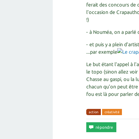
ferait des concours de c
l'occasion de Crapautho
!)
- à Nouméa, on a parlé 
- et puis y a plein d'art
...par exemple
Le but étant l'appel à l
le topo (sinon allez voir
Chasse au gaspi, ou la lu
chacun qu'on peut être 
fou est là pour parler d
action
créativité