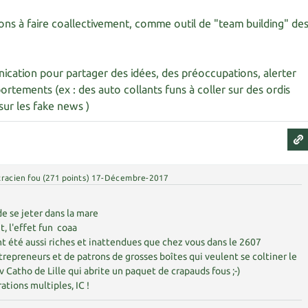
tions à faire coallectivement, comme outil de "team building" de
ication pour partager des idées, des préoccupations, alerter
tements (ex : des auto collants funs à coller sur des ordis
sur les fake news )
racien fou
(
271
points)
17-Décembre-2017
de se jeter dans la mare
t, l'effet fun coaa
ont été aussi riches et inattendues que chez vous dans le 2607
repreneurs et de patrons de grosses boîtes qui veulent se coltiner le
iv Catho de Lille qui abrite un paquet de crapauds fous ;-)
ations multiples, IC !