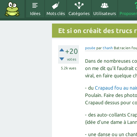
Idées
Mots clés
Catégories
Utilisateurs
Proposer
Et si on créait des trucs
posée
par
thanh
Batracien fo
+20
votes
Dans de nombreuses conf
on me dit qu'il faudrai
5.2k
vues
viral, en faire quelque 
- du
Crapaud fou au nain
Poulain. Faire des phot
Crapaud dessus pour co
- des auto-collants Crap
(idée d'une dame à Lann
- une danse ou un chant