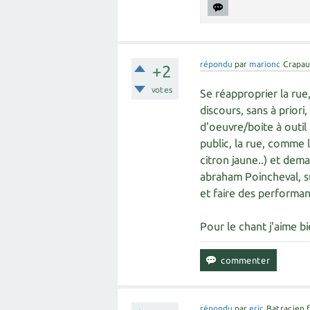
répondu
par
marionc
Crapau
+2
votes
Se réapproprier la rue
discours, sans à priori
d'oeuvre/boite à outil
public, la rue, comme l
citron jaune..) et dem
abraham Poincheval, s
et faire des performa
Pour le chant j'aime b
répondu
par
eric
Batracien 