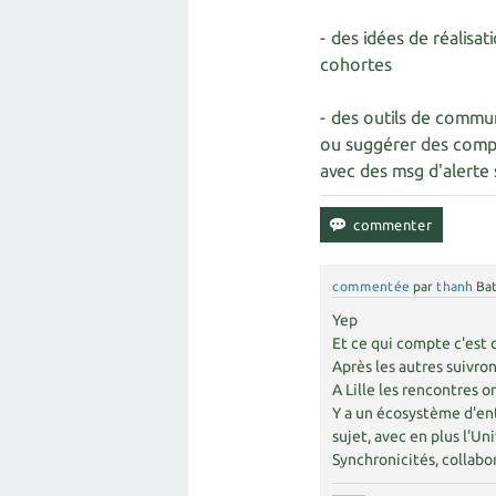
- des idées de réalisa
cohortes
- des outils de commun
ou suggérer des compor
avec des msg d'alerte 
commentée
par
thanh
Bat
Yep
Et ce qui compte c'est 
Après les autres suivron
A Lille les rencontres 
Y a un écosystème d'ent
sujet, avec en plus l'Un
Synchronicités, collabor