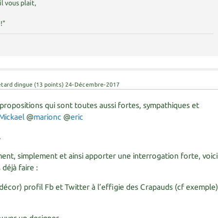
il vous plait,
!"
étard dingue
(
13
points)
24-Décembre-2017
propositions qui sont toutes aussi fortes, sympathiques et
Mickael
@
marionc
@
eric
.
nt, simplement et ainsi apporter une interrogation forte, voici
déjà faire :
écor) profil Fb et Twitter à l’effigie des Crapauds (cf exemple