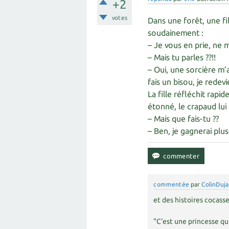
+2
votes
Dans une forêt, une fi
soudainement :
– Je vous en prie, ne 
– Mais tu parles ??!!
– Oui, une sorcière m’
fais un bisou, je redev
La fille réfléchit rapi
étonné, le crapaud lu
– Mais que fais-tu ??
– Ben, je gagnerai plu
commentée
par
ColinDuja
et des histoires cocasse
"C'est une princesse qu