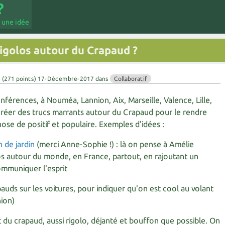
 une idée
 rigolos autour du Crapaud ?
u
(
271
points)
17-Décembre-2017
dans
Collaboratif
érences, à Nouméa, Lannion, Aix, Marseille, Valence, Lille,
t créer des trucs marrants autour du Crapaud pour le rendre
chose de positif et populaire. Exemples d'idées :
 de jardin
(merci Anne-Sophie !) : là on pense à Amélie
os autour du monde, en France, partout, en rajoutant un
mmuniquer l'esprit
auds sur les voitures, pour indiquer qu'on est cool au volant
ion)
 du crapaud, aussi rigolo, déjanté et bouffon que possible. On