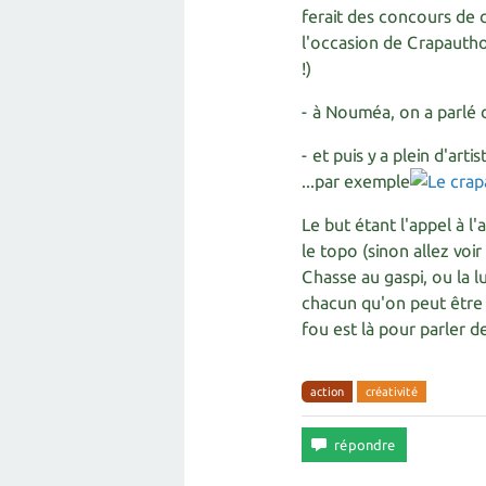
ferait des concours de c
l'occasion de Crapautho
!)
- à Nouméa, on a parlé 
- et puis y a plein d'art
...par exemple
Le but étant l'appel à l
le topo (sinon allez voir
Chasse au gaspi, ou la lu
chacun qu'on peut être 
fou est là pour parler d
action
créativité