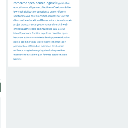
recherche
open-source
logiciel
logiciel-libre
education-intelligence-collective-réflexion
méditer
low-tech
civilisation-consciente
union
réforme
spirituel
savoir-être
transition
incubateur
univers
démocratie
education
diffuser
vote
science
humain
projet
transparence
gouvernance
diversité
web
enthousiasme
école
communauté
zéro-déchet
interdépendance
émotion
sépulture
cimetière
open-
hardware
action-non-violente
developpement-durable
poésie
ecommerce
jeu-video
ecosysteme
transport
permaculture
référendum
definition
être-humain
résilience
imaginaire
recyclage
territoire
première-
experience-de
accélérer
paix
femmes
etat
formation
homme