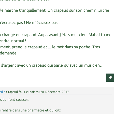
lle marche tranquillement. Un crapaud sur son chemin lui crie
m’écrasez pas ! Ne m’écrasez pas !
a changé en crapaud. Auparavant j’étais musicien. Mais si tu me
iendrai normal !
dement, prend le crapaud et ... le met dans sa poche. Très
i demande :
s d’argent avec un crapaud qui parle qu’avec un musicien…
rdin
Crapaud fou
(
34
points)
28-Décembre-2017
s qui font coasser.
i rentre dans une pharmacie et qui dit: