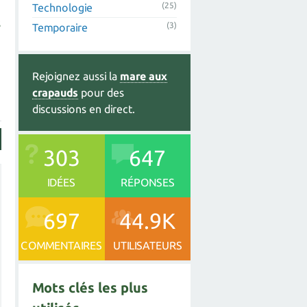
(25)
Technologie
s
(3)
Temporaire
Rejoignez aussi la
mare aux
crapauds
pour des
discussions en direct.
303
647
IDÉES
RÉPONSES
697
44.9K
COMMENTAIRES
UTILISATEURS
Mots clés les plus