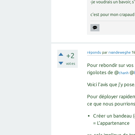
-je voudrais un bavoir, s'
c'est pour mon crapaud 
répondu
par
rvandeweghe
T
+2
votes
Pour rebondir sur vos 
rigolotes de @
@
thanh
Voici l’avis que j’y pose
Pour déployer rapideme
ce que nous pourrions 
Créer un bandeau (d
= L’appartenance