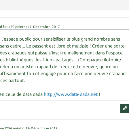
d fou
(
50
points)
17-Décembre-2017
, l'espace public pour sensibiliser le plus grand nombre sans
, sans cadre... Le passant est libre et multiple ! Créer une sorte
 des crapauds qui puisse s'inscrire malignement dans l'espace
es bibliothèques, les frigos partagés... (Compagnie ilotopie/
ander à un artiste crapaud de créer cette oeuvre, genre un
uffisamment fou et engagé pour en faire une oeuvre crapaud
nces partout.
ien celle de data dada
http://www.data-dada.net
!
fou
(
256
points)
19-Décembre-2017