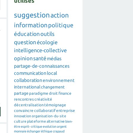
utilisés
suggestion
action
information
politique
éducation
outils
question
écologie
intelligence-collective
opinion
santé
médias
partage-de-connaissances
communication
local
collaboration
environnement
international
changement
partage
paradigme
droit
finance
rencontres
créativité
décentralisation
témoignage
convaincre
collaboratif
entreprise
innovation
organisation-du-site
culture
plateforme
alternative
bien-
être
esprit-critique
evolution
argent
monnaie
échanger
éthique
crapaud