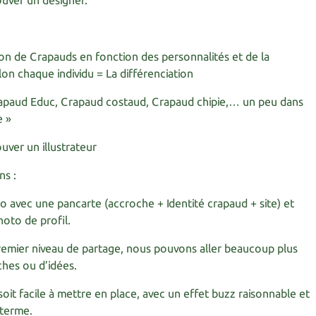
ouver un designer.
on de Crapauds en fonction des personnalités et de la
lon chaque individu = La différenciation
rapaud Educ, Crapaud costaud, Crapaud chipie,… un peu dans
e »
uver un illustrateur
ns :
 avec une pancarte (accroche + Identité crapaud + site) et
oto de profil.
remier niveau de partage, nous pouvons aller beaucoup plus
ches ou d’idées.
soit facile à mettre en place, avec un effet buzz raisonnable et
 terme.