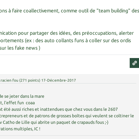
tions à faire coallectivement, comme outil de "team building" de
ication pour partager des idées, des préoccupations, alerter
tements (ex : des auto collants funs à coller sur des ordis
sur les fake news )
racien fou
(
271
points)
17-Décembre-2017
de se jeter dans la mare
t, l'effet fun coaa
ont été aussi riches et inattendues que chez vous dans le 2607
repreneurs et de patrons de grosses boîtes qui veulent se coltiner le
iv Catho de Lille qui abrite un paquet de crapauds fous ;-)
ations multiples, IC !